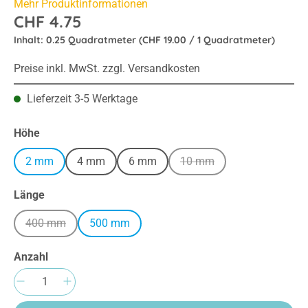
Mehr Produktinformationen
CHF 4.75
Inhalt:
0.25 Quadratmeter
(CHF 19.00 / 1 Quadratmeter)
Preise inkl. MwSt. zzgl. Versandkosten
Lieferzeit 3-5 Werktage
auswählen
Höhe
2 mm
4 mm
6 mm
10 mm
(Diese Option ist zurzeit n
auswählen
Länge
400 mm
500 mm
(Diese Option ist zurzeit nicht verfügbar.)
Anzahl
Produkt Anzahl: Gib den gewünschten Wert e