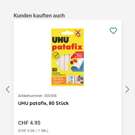
Produktgalerie überspringen
Kunden kauften auch
Artikelnummer:
300568
UHU patafix, 80 Stück
Regulärer Preis:
CHF 4.95
(CHF 0.06 / 1 Stk.)