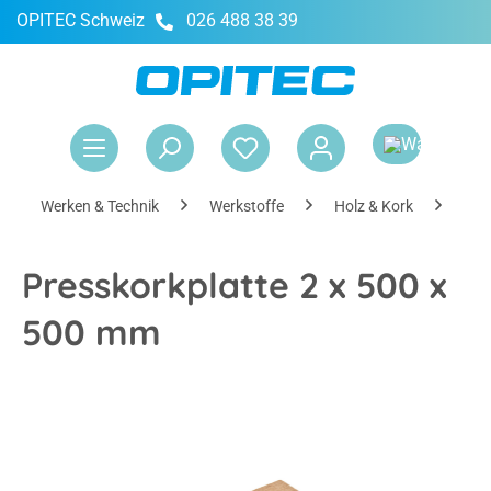
OPITEC Schweiz
026 488 38 39
alt springen
War
Werken & Technik
Werkstoffe
Holz & Kork
Hol
Presskorkplatte 2 x 500 x
500 mm
Bildergalerie überspringen