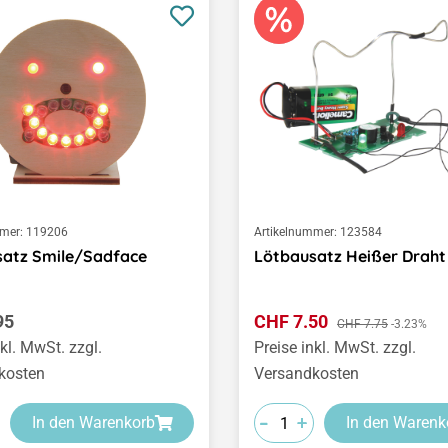
mer:
119206
Artikelnummer:
123584
satz Smile/Sadface
Lötbausatz Heißer Draht
er Preis:
Verkaufspreis:
95
CHF 7.50
Regulärer Preis:
CHF 7.75
-3.23%
nkl. MwSt. zzgl.
Preise inkl. MwSt. zzgl.
kosten
Versandkosten
-
-
-
+
+
+
In den Warenkorb
In den Warenk