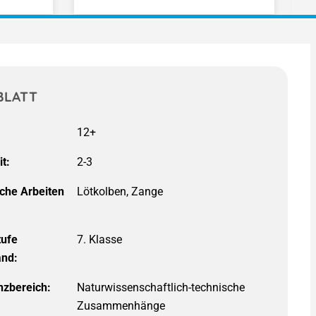
BLATT
12+
it:
2-3
iche Arbeiten
Lötkolben, Zange
tufe
7. Klasse
and:
zbereich:
Naturwissenschaftlich-technische
Zusammenhänge