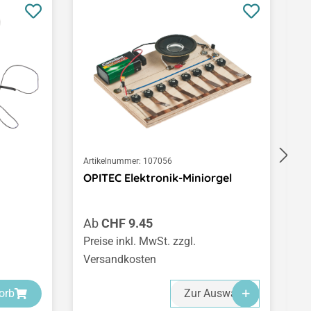
Artikelnummer:
107056
Ar
OPITEC Elektronik-Miniorgel
L
1
Regulärer Preis:
R
Ab
CHF 9.45
C
Preise inkl. MwSt. zzgl.
Pr
Versandkosten
V
-
-
-
orb
Zur Auswahl