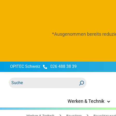
springen
Zur Hauptnavigation springen
*Ausgenommen bereits reduzie
OPITEC Schweiz
026 488 38 39
Werken & Technik