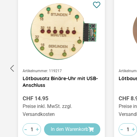
Artikelnummer:
119217
Artikelnum
Lötbausatz Binäre-Uhr mit USB-
Lötbau
Anschluss
Regulärer Preis:
Regulär
CHF 14.95
CHF 8.
Preise inkl. MwSt. zzgl.
Preise i
Versandkosten
Versand
-
-
-
-
-
-
+
+
+
+
+
+
In den Warenkorb