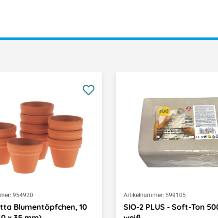
mer:
954920
Artikelnummer:
599105
tta Blumentöpfchen, 10
SIO-2 PLUS - Soft-Ton 50
30 x 35 mm)
weiß