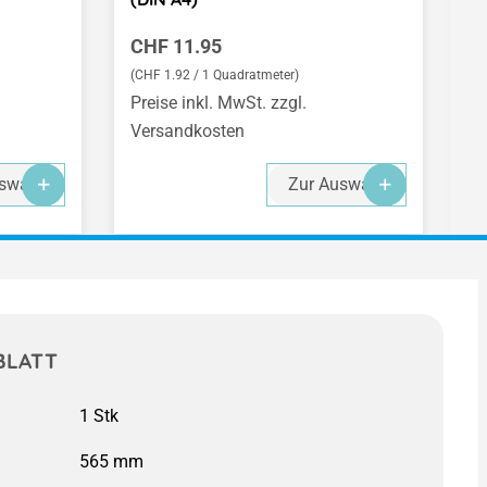
Regulärer Preis:
R
CHF 11.95
C
(CHF 1.92 / 1 Quadratmeter)
Preise inkl. MwSt. zzgl.
Pr
Versandkosten
V
-
-
-
swahl
Zur Auswahl
BLATT
565 mm