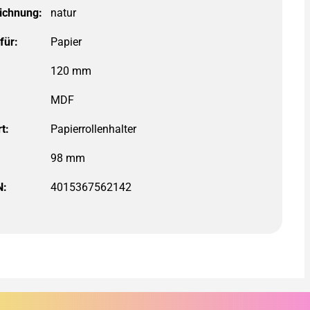
ichnung:
für:
t:
98 mm
N:
4015367562142