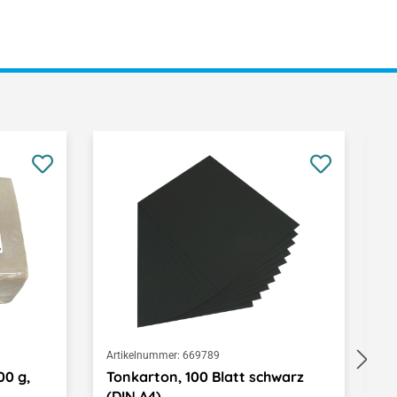
Artikelnummer:
669789
Ar
00 g,
Tonkarton, 100 Blatt schwarz
P
(DIN A4)
N