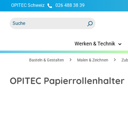
OPITEC Schweiz
026 488 38 39
springen
Zur Hauptnavigation springen
Werken & Technik
Basteln & Gestalten
Malen & Zeichnen
Zub
OPITEC Papierrollenhalter
Bildergalerie überspringen