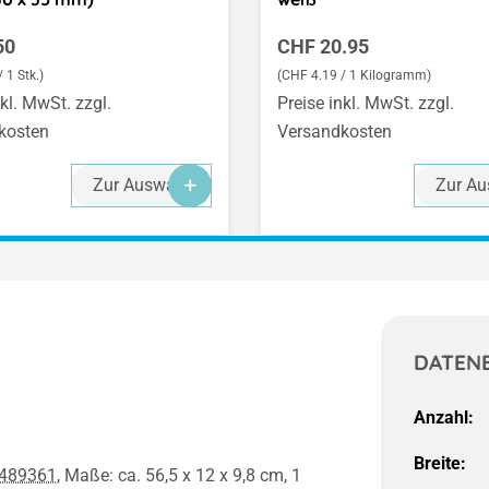
er Preis:
Regulärer Preis:
50
CHF 20.95
 1 Stk.)
(CHF 4.19 / 1 Kilogramm)
nkl. MwSt. zzgl.
Preise inkl. MwSt. zzgl.
kosten
Versandkosten
Zur Auswahl
Zur Au
DATEN
Anzahl:
Breite:
489361
, Maße: ca. 56,5 x 12 x 9,8 cm, 1