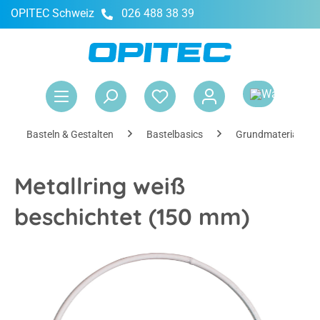
OPITEC Schweiz
026 488 38 39
alt springen
War
Basteln & Gestalten
Bastelbasics
Grundmaterialien
Metallring weiß
beschichtet (150 mm)
Bildergalerie überspringen