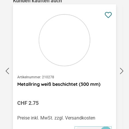
Produktgalerie überspringen
Kunden kauften auch
Artikelnummer:
210278
Metallring weiß beschichtet (300 mm)
Regulärer Preis:
CHF 2.75
Preise inkl. MwSt. zzgl. Versandkosten