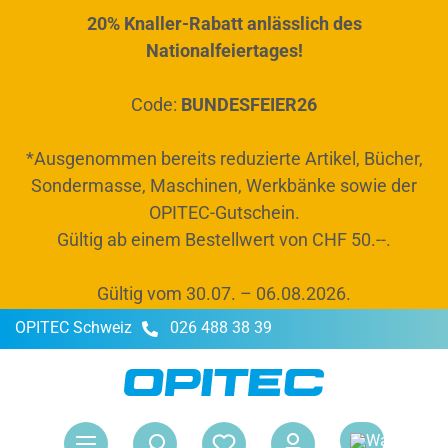
20% Knaller-Rabatt anlässlich des
alt springen
Nationalfeiertages!
Code:
BUNDESFEIER26
*Ausgenommen bereits reduzierte Artikel, Bücher,
Sondermasse, Maschinen, Werkbänke sowie der
OPITEC-Gutschein.
Gültig ab einem Bestellwert von CHF 50.--.
Gültig vom 30.07. – 06.08.2026.
OPITEC Schweiz
026 488 38 39
War