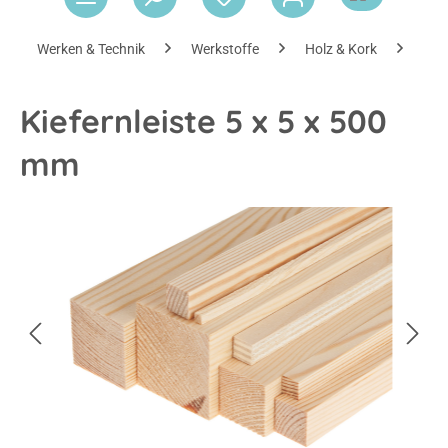
Werken & Technik
Werkstoffe
Holz & Kork
Hol
Kiefernleiste 5 x 5 x 500
mm
Bildergalerie überspringen