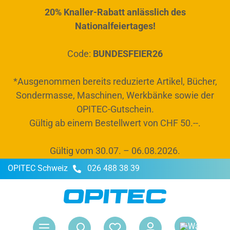
20% Knaller-Rabatt anlässlich des
alt springen
Nationalfeiertages!
Code:
BUNDESFEIER26
*Ausgenommen bereits reduzierte Artikel, Bücher,
Sondermasse, Maschinen, Werkbänke sowie der
OPITEC-Gutschein.
Gültig ab einem Bestellwert von CHF 50.--.
Gültig vom 30.07. – 06.08.2026.
OPITEC Schweiz
026 488 38 39
War