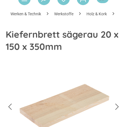
Werken & Technik
Werkstoffe
Holz & Kork
Hol
Kiefernbrett sägerau 20 x
150 x 350mm
Bildergalerie überspringen