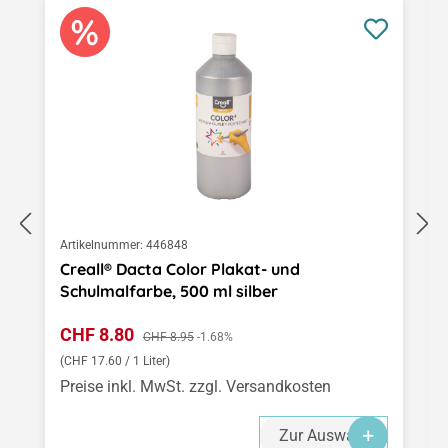
Artikelnummer:
446848
Creall® Dacta Color Plakat- und
Schulmalfarbe, 500 ml silber
Verkaufspreis:
CHF 8.80
Regulärer Preis:
CHF 8.95
-1.68%
(CHF 17.60 / 1 Liter)
Preise inkl. MwSt. zzgl. Versandkosten
Zur Auswahl