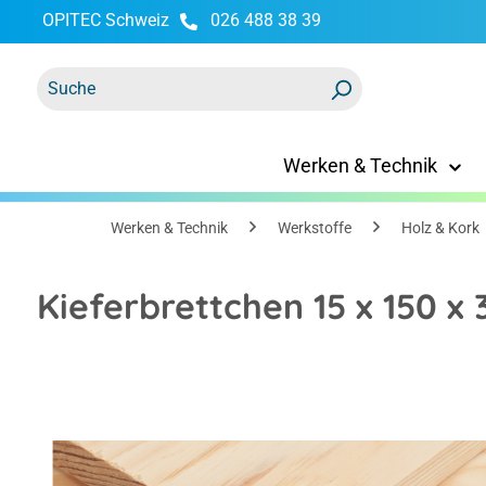
OPITEC Schweiz
026 488 38 39
springen
Zur Hauptnavigation springen
Werken & Technik
Werken & Technik
Werkstoffe
Holz & Kork
Kieferbrettchen 15 x 150 
Bildergalerie überspringen