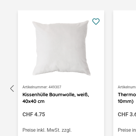
Produktgalerie überspringen
Artikelnummer:
449307
Artikelnum
Kissenhülle Baumwolle, weiß,
Thermom
40x40 cm
10mm)
Regulärer Preis:
Regulär
CHF 4.75
CHF 3.
Preise inkl. MwSt. zzgl.
Preise i