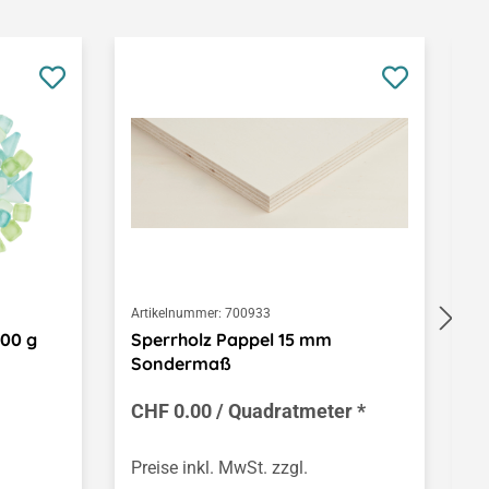
Artikelnummer:
700933
Ar
500 g
Sperrholz Pappel 15 mm
K
Sondermaß
R
CHF 0.00 / Quadratmeter *
C
(C
Preise inkl. MwSt. zzgl.
Pr