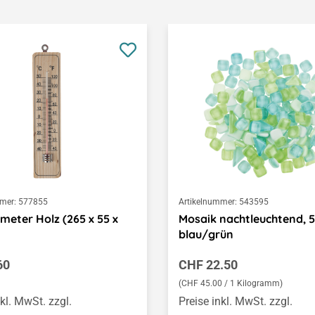
mer:
577855
Artikelnummer:
543595
eter Holz (265 x 55 x
Mosaik nachtleuchtend, 
blau/grün
er Preis:
Regulärer Preis:
60
CHF 22.50
(CHF 45.00 / 1 Kilogramm)
nkl. MwSt. zzgl.
Preise inkl. MwSt. zzgl.