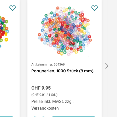
Artikelnummer:
554369
Ar
Ponyperlen, 1000 Stück (9 mm)
P
(
Regulärer Preis:
V
CHF 9.95
C
(CHF 0.01 / 1 Stk.)
Preise inkl. MwSt. zzgl.
Pr
Versandkosten
V