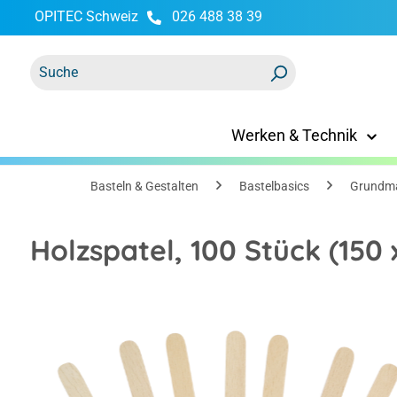
OPITEC Schweiz
026 488 38 39
springen
Zur Hauptnavigation springen
Werken & Technik
Basteln & Gestalten
Bastelbasics
Grundma
Holzspatel, 100 Stück (150
Bildergalerie überspringen