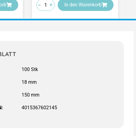
-
-
-
-
-
-
+
+
+
orb
In den Warenkorb
BLATT
N:
4015367602145