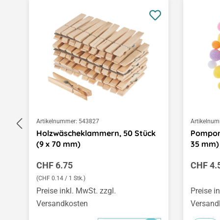
Produktgalerie überspringen
Artikelnummer:
543827
Artikelnum
Holzwäscheklammern, 50 Stück
Pompons
(9 x 70 mm)
35 mm)
Regulärer Preis:
Regulär
CHF 6.75
CHF 4.
(CHF 0.14 / 1 Stk.)
Preise inkl. MwSt. zzgl.
Preise i
Versandkosten
Versand