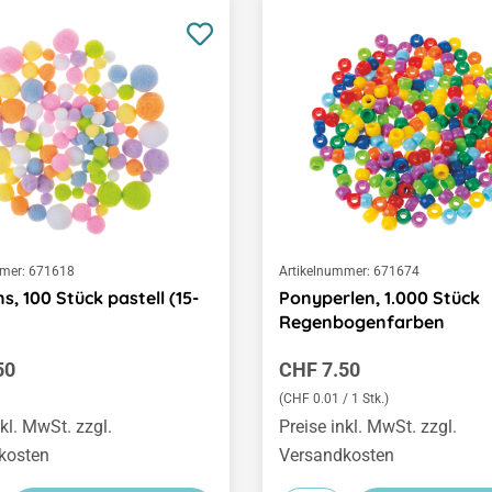
mer:
671618
Artikelnummer:
671674
, 100 Stück pastell (15-
Ponyperlen, 1.000 Stück
Regenbogenfarben
er Preis:
Regulärer Preis:
50
CHF 7.50
(CHF 0.01 / 1 Stk.)
nkl. MwSt. zzgl.
Preise inkl. MwSt. zzgl.
kosten
Versandkosten