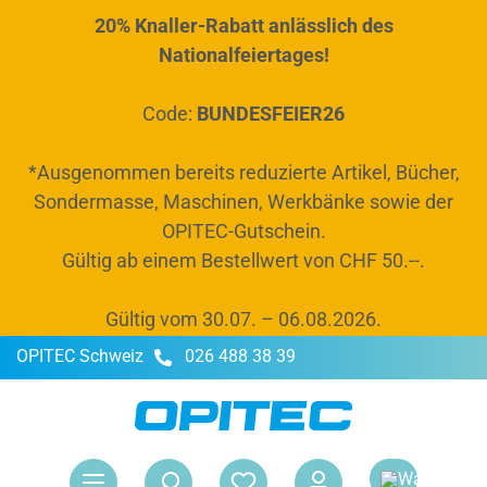
20% Knaller-Rabatt anlässlich des
alt springen
Nationalfeiertages!
Code:
BUNDESFEIER26
*Ausgenommen bereits reduzierte Artikel, Bücher,
Sondermasse, Maschinen, Werkbänke sowie der
OPITEC-Gutschein.
Gültig ab einem Bestellwert von CHF 50.--.
Gültig vom 30.07. – 06.08.2026.
OPITEC Schweiz
026 488 38 39
War