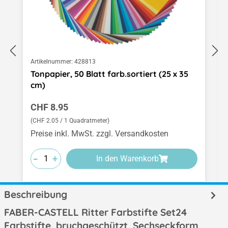
Artikelnummer:
428813
Tonpapier, 50 Blatt farb.sortiert (25 x 35
cm)
Regulärer Preis:
CHF 8.95
(CHF 2.05 / 1 Quadratmeter)
Preise inkl. MwSt. zzgl. Versandkosten
-
-
-
+
+
+
In den Warenkorb
Beschreibung
FABER-CASTELL Ritter Farbstifte Set24
Farbstifte, bruchgeschützt, Sechseckform,