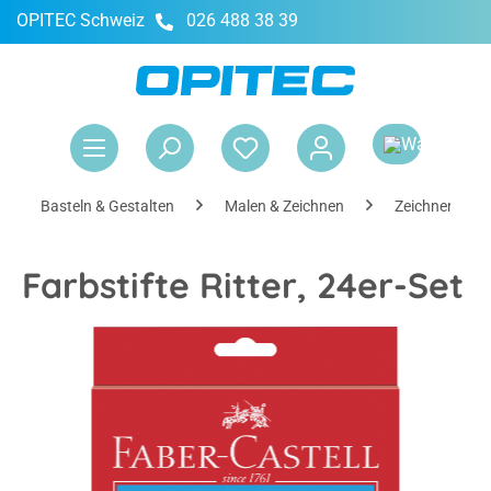
OPITEC Schweiz
026 488 38 39
alt springen
War
Basteln & Gestalten
Malen & Zeichnen
Zeichnen
Farbstifte Ritter, 24er-Set
Bildergalerie überspringen