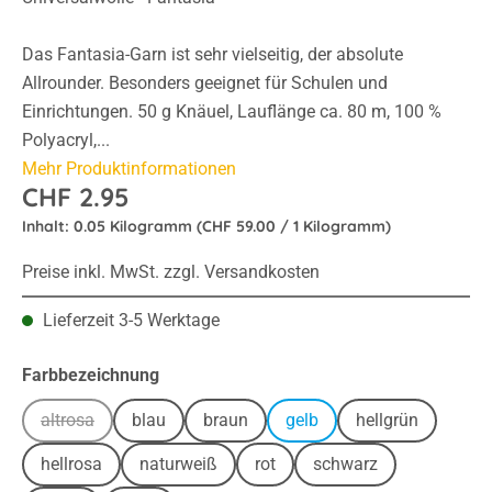
Das Fantasia-Garn ist sehr vielseitig, der absolute
Allrounder. Besonders geeignet für Schulen und
Einrichtungen. 50 g Knäuel, Lauflänge ca. 80 m, 100 %
Polyacryl,...
Mehr Produktinformationen
CHF 2.95
Inhalt:
0.05 Kilogramm
(CHF 59.00 / 1 Kilogramm)
Preise inkl. MwSt. zzgl. Versandkosten
Lieferzeit 3-5 Werktage
auswählen
Farbbezeichnung
altrosa
blau
braun
gelb
hellgrün
(Diese Option ist zurzeit nicht verfügbar.)
hellrosa
naturweiß
rot
schwarz