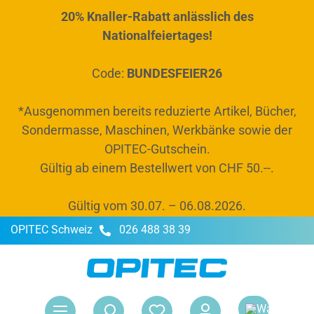
20% Knaller-Rabatt anlässlich des
alt springen
Nationalfeiertages!
Code:
BUNDESFEIER26
*Ausgenommen bereits reduzierte Artikel, Bücher,
Sondermasse, Maschinen, Werkbänke sowie der
OPITEC-Gutschein.
Gültig ab einem Bestellwert von CHF 50.--.
Gültig vom 30.07. – 06.08.2026.
OPITEC Schweiz
026 488 38 39
War