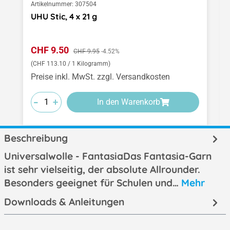
Artikelnummer:
307504
UHU Stic, 4 x 21 g
Verkaufspreis:
CHF 9.50
Regulärer Preis:
CHF 9.95
-4.52%
(CHF 113.10 / 1 Kilogramm)
Preise inkl. MwSt. zzgl. Versandkosten
-
-
-
+
+
+
In den Warenkorb
Beschreibung
Universalwolle - FantasiaDas Fantasia-Garn
ist sehr vielseitig, der absolute Allrounder.
Besonders geeignet für Schulen und…
Mehr
Downloads & Anleitungen