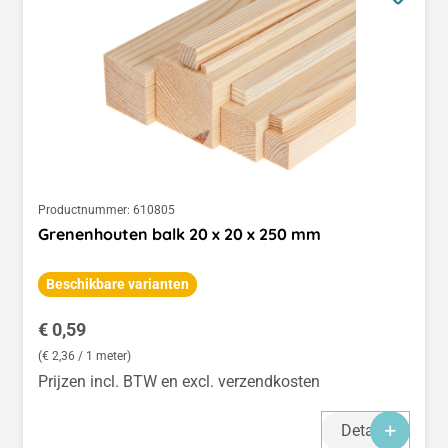
Productnummer:
610805
Grenenhouten balk 20 x 20 x 250 mm
Beschikbare varianten
Normale prijs:
€ 0,59
(€ 2,36 / 1 meter)
Prijzen incl. BTW en excl. verzendkosten
Details