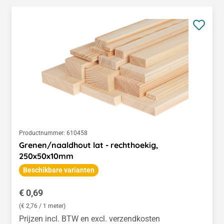
Productnummer:
610458
Grenen/naaldhout lat - rechthoekig,
250x50x10mm
Beschikbare varianten
Normale prijs:
€ 0,69
(€ 2,76 / 1 meter)
Prijzen incl. BTW en excl. verzendkosten