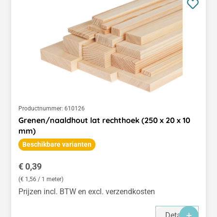
Productnummer:
610126
Grenen/naaldhout lat rechthoek (250 x 20 x 10
mm)
Beschikbare varianten
Normale prijs:
€ 0,39
(€ 1,56 / 1 meter)
Prijzen incl. BTW en excl. verzendkosten
Details