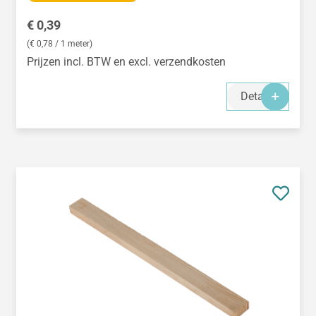
Normale prijs:
€ 0,39
(€ 0,78 / 1 meter)
Prijzen incl. BTW en excl. verzendkosten
Details