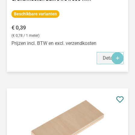
Beschikbare varianten
Normale prijs:
€ 0,39
(€ 0,78 / 1 meter)
Prijzen incl. BTW en excl. verzendkosten
Details