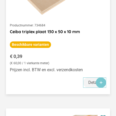
Productnummer:
734684
Ceiba triplex plaat 130 x 50 x 10 mm
Beschikbare varianten
Normale prijs:
€ 0,39
(€ 60,00 / 1 vierkante meter)
Prijzen incl. BTW en excl. verzendkosten
Details