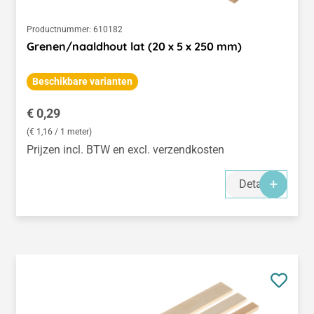
Productnummer:
610182
Grenen/naaldhout lat (20 x 5 x 250 mm)
Beschikbare varianten
Normale prijs:
€ 0,29
(€ 1,16 / 1 meter)
Prijzen incl. BTW en excl. verzendkosten
Details