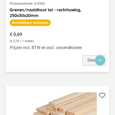
Productnummer:
610366
Grenen/naaldhout lat - rechthoekig,
250x30x20mm
Beschikbare varianten
Normale prijs:
€ 0,69
(€ 2,76 / 1 meter)
Prijzen incl. BTW en excl. verzendkosten
Details