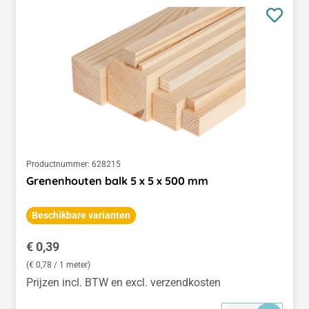
Productnummer:
628215
Grenenhouten balk 5 x 5 x 500 mm
Beschikbare varianten
Normale prijs:
€ 0,39
(€ 0,78 / 1 meter)
Prijzen incl. BTW en excl. verzendkosten