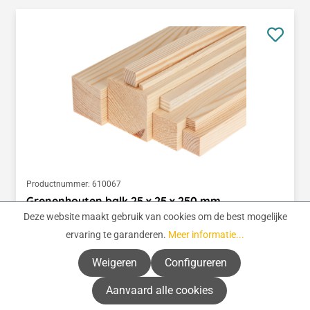
Productnummer:
610067
Grenenhouten balk 25 x 25 x 250 mm
Deze website maakt gebruik van cookies om de best mogelijke
ervaring te garanderen.
Meer informatie...
Beschikbare varianten
Weigeren
Configureren
Normale prijs:
€ 0,79
(€ 3,16 / 1 meter)
Aanvaard alle cookies
Prijzen incl. BTW en excl. verzendkosten