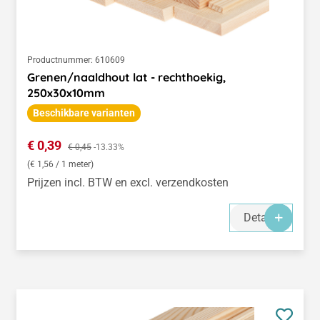
Productnummer:
610609
Grenen/naaldhout lat - rechthoekig,
250x30x10mm
Beschikbare varianten
Verkoopprijs:
€ 0,39
Normale prijs:
€ 0,45
-13.33%
(€ 1,56 / 1 meter)
Prijzen incl. BTW en excl. verzendkosten
Details