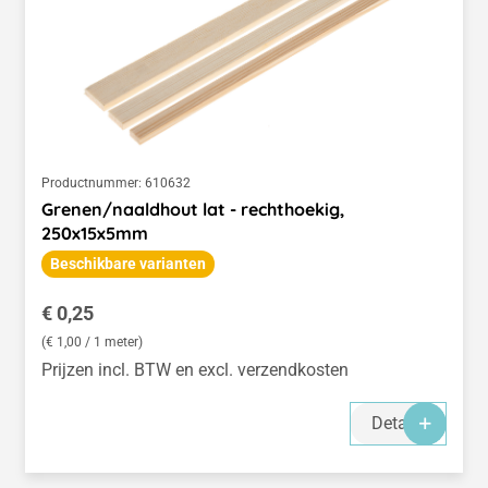
Productnummer:
610632
Grenen/naaldhout lat - rechthoekig,
250x15x5mm
Beschikbare varianten
Normale prijs:
€ 0,25
(€ 1,00 / 1 meter)
Prijzen incl. BTW en excl. verzendkosten
Details