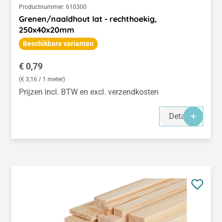
Productnummer:
610300
Grenen/naaldhout lat - rechthoekig,
250x40x20mm
Beschikbare varianten
Normale prijs:
€ 0,79
(€ 3,16 / 1 meter)
Prijzen incl. BTW en excl. verzendkosten
Details