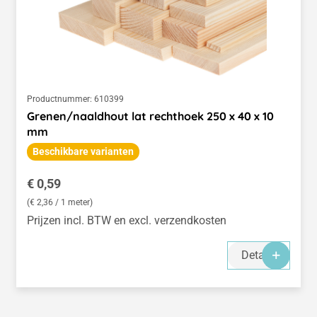
Productnummer:
610399
Grenen/naaldhout lat rechthoek 250 x 40 x 10
mm
Beschikbare varianten
Normale prijs:
€ 0,59
(€ 2,36 / 1 meter)
Prijzen incl. BTW en excl. verzendkosten
Details