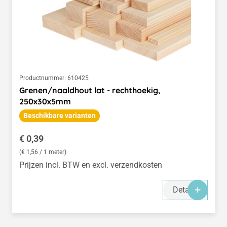
Productnummer:
610425
Grenen/naaldhout lat - rechthoekig,
250x30x5mm
Beschikbare varianten
Normale prijs:
€ 0,39
(€ 1,56 / 1 meter)
Prijzen incl. BTW en excl. verzendkosten
Details