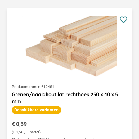
Productnummer:
610481
Grenen/naaldhout lat rechthoek 250 x 40 x 5
mm
Beschikbare varianten
Normale prijs:
€ 0,39
(€ 1,56 / 1 meter)