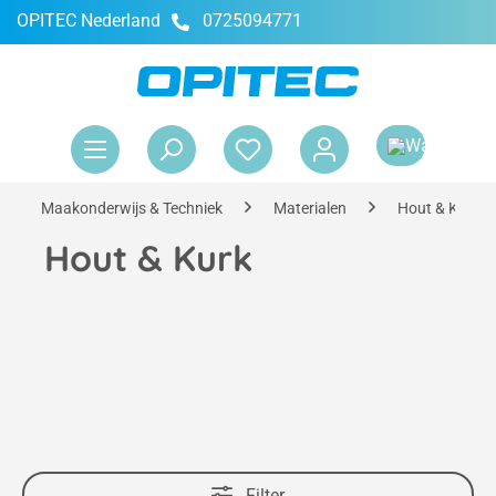
OPITEC Nederland
0725094771
hoofdinhoud
Win
Maakonderwijs & Techniek
Materialen
Hout & Kurk
Hout & Kurk
Filter