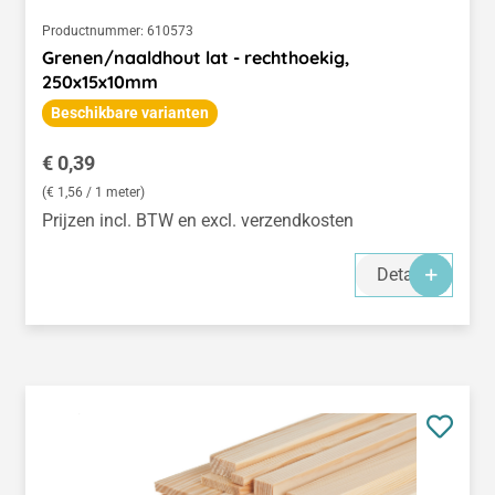
Productnummer:
610573
Grenen/naaldhout lat - rechthoekig,
250x15x10mm
Beschikbare varianten
Normale prijs:
€ 0,39
(€ 1,56 / 1 meter)
Prijzen incl. BTW en excl. verzendkosten
Details