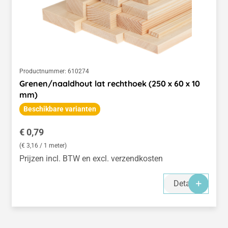
Productnummer:
610274
Grenen/naaldhout lat rechthoek (250 x 60 x 10
mm)
Beschikbare varianten
Normale prijs:
€ 0,79
(€ 3,16 / 1 meter)
Prijzen incl. BTW en excl. verzendkosten
Details