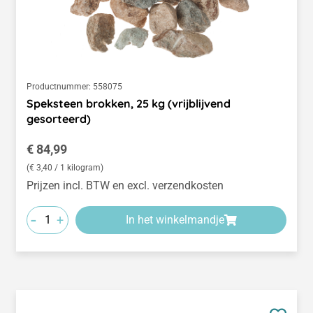
Productnummer:
558075
Speksteen brokken, 25 kg (vrijblijvend
gesorteerd)
Normale prijs:
€ 84,99
(€ 3,40 / 1 kilogram)
Prijzen incl. BTW en excl. verzendkosten
-
+
In het winkelmandje