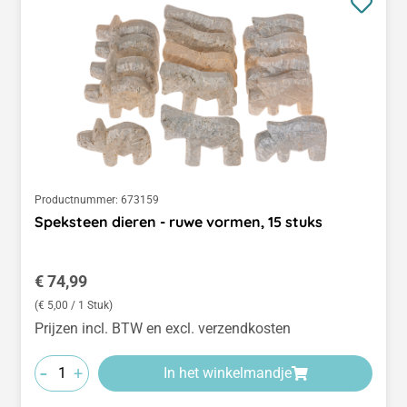
Productnummer:
673159
Speksteen dieren - ruwe vormen, 15 stuks
Normale prijs:
€ 74,99
(€ 5,00 / 1 Stuk)
Prijzen incl. BTW en excl. verzendkosten
-
+
In het winkelmandje