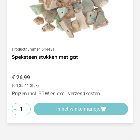
Productnummer:
644431
Speksteen stukken met gat
Normale prijs:
€ 26,99
(€ 1,35 / 1 Stuk)
Prijzen incl. BTW en excl. verzendkosten
-
+
In het winkelmandje