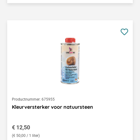
Productnummer:
675955
Kleurversterker voor natuursteen
Normale prijs:
€ 12,50
(€ 50,00 / 1 liter)