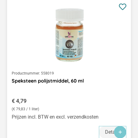
Productnummer:
558019
Speksteen polijstmiddel, 60 ml
Normale prijs:
€ 4,79
(€ 79,83 / 1 liter)
Prijzen incl. BTW en excl. verzendkosten
Details