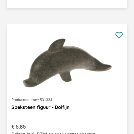
Productnummer:
531334
Speksteen figuur - Dolfijn
Normale prijs:
€ 5,85