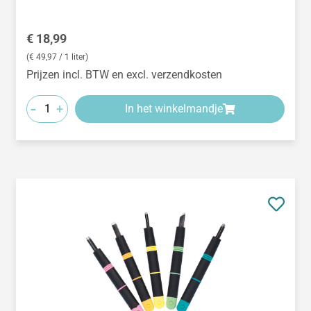
Normale prijs:
€ 18,99
(€ 49,97 / 1 liter)
Prijzen incl. BTW en excl. verzendkosten
-
+
In het winkelmandje