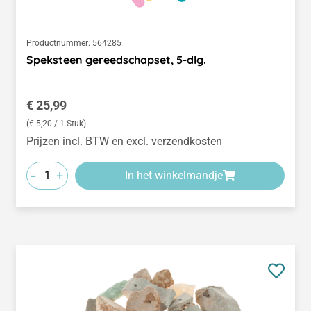
Productnummer:
564285
Speksteen gereedschapset, 5-dlg.
Normale prijs:
€ 25,99
(€ 5,20 / 1 Stuk)
Prijzen incl. BTW en excl. verzendkosten
-
+
In het winkelmandje