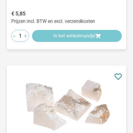
Normale prijs:
€ 5,85
Prijzen incl. BTW en excl. verzendkosten
-
+
In het winkelmandje