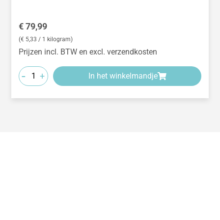
Normale prijs:
€ 79,99
(€ 5,33 / 1 kilogram)
Prijzen incl. BTW en excl. verzendkosten
-
+
In het winkelmandje