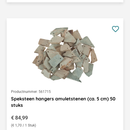
Productnummer:
561715
Speksteen hangers amuletstenen (ca. 5 cm) 50
stuks
Normale prijs:
€ 84,99
(€ 1,70 / 1 Stuk)