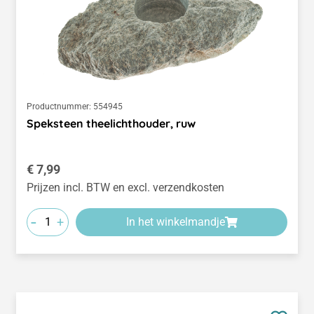
Productnummer:
554945
Speksteen theelichthouder, ruw
Normale prijs:
€ 7,99
Prijzen incl. BTW en excl. verzendkosten
-
+
In het winkelmandje