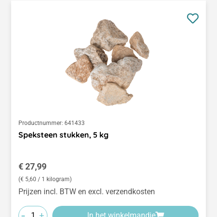
Productnummer:
641433
Speksteen stukken, 5 kg
Normale prijs:
€ 27,99
(€ 5,60 / 1 kilogram)
Prijzen incl. BTW en excl. verzendkosten
-
+
In het winkelmandje