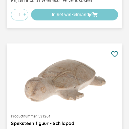
Prijzen incl. BTW en excl. verzendkosten
-
+
In het winkelmandje
Productnummer:
531264
Speksteen figuur - Schildpad