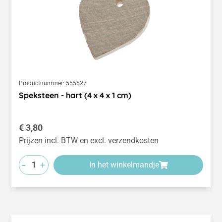
Productnummer:
555527
Speksteen - hart (4 x 4 x 1 cm)
Normale prijs:
€ 3,80
Prijzen incl. BTW en excl. verzendkosten
-
+
In het winkelmandje