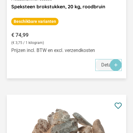
Speksteen brokstukken, 20 kg, roodbruin
Beschikbare varianten
Normale prijs:
€ 74,99
(€ 3,75 / 1 kilogram)
Prijzen incl. BTW en excl. verzendkosten
Details