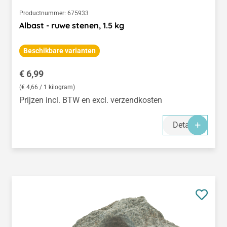
Productnummer:
675933
Albast - ruwe stenen, 1.5 kg
Beschikbare varianten
Normale prijs:
€ 6,99
(€ 4,66 / 1 kilogram)
Prijzen incl. BTW en excl. verzendkosten
Details