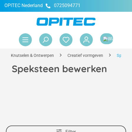
OPITEC Nederland
0725094771
hoofdinhoud
Win
Knutselen & Ontwerpen
Creatief vormgeven
Spekste
Speksteen bewerken
Filter