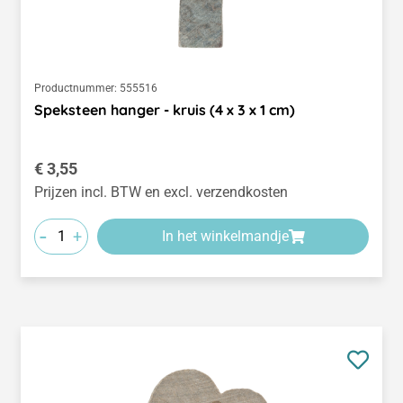
Productnummer:
555516
Speksteen hanger - kruis (4 x 3 x 1 cm)
Normale prijs:
€ 3,55
Prijzen incl. BTW en excl. verzendkosten
-
+
In het winkelmandje