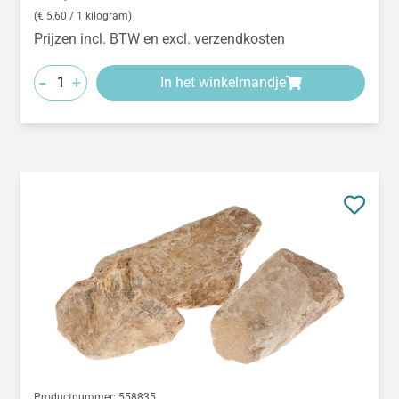
(€ 5,60 / 1 kilogram)
Prijzen incl. BTW en excl. verzendkosten
-
+
In het winkelmandje
Productnummer:
558835