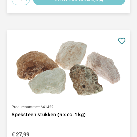
Productnummer:
641422
Speksteen stukken (5 x ca. 1 kg)
Normale prijs:
€ 27,99