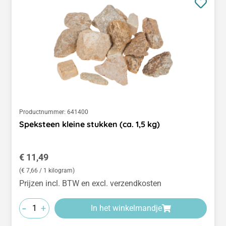
Productnummer:
641400
Speksteen kleine stukken (ca. 1,5 kg)
Normale prijs:
€ 11,49
(€ 7,66 / 1 kilogram)
Prijzen incl. BTW en excl. verzendkosten
-
+
In het winkelmandje