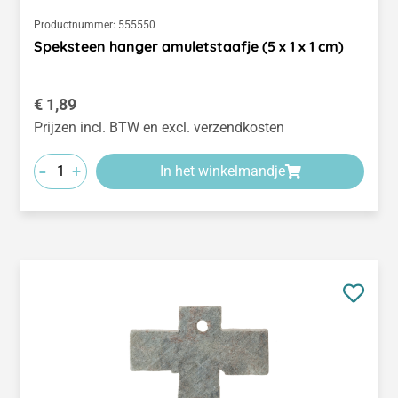
Productnummer:
555550
Speksteen hanger amuletstaafje (5 x 1 x 1 cm)
Normale prijs:
€ 1,89
Prijzen incl. BTW en excl. verzendkosten
-
+
In het winkelmandje