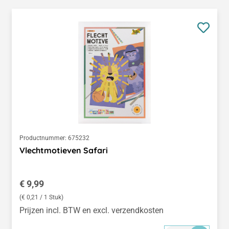
Productnummer:
675232
Vlechtmotieven Safari
Normale prijs:
€ 9,99
(€ 0,21 / 1 Stuk)
Prijzen incl. BTW en excl. verzendkosten