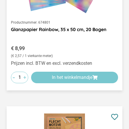
Productnummer:
674801
Glanzpapier Rainbow, 35 x 50 cm, 20 Bogen
Normale prijs:
€ 8,99
(€ 2,57 / 1 vierkante meter)
Prijzen incl. BTW en excl. verzendkosten
-
+
In het winkelmandje