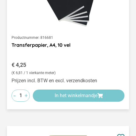
Productnummer:
816681
Transferpapier, A4, 10 vel
Normale prijs:
€ 4,25
(€ 6,81 / 1 vierkante meter)
Prijzen incl. BTW en excl. verzendkosten
-
+
In het winkelmandje