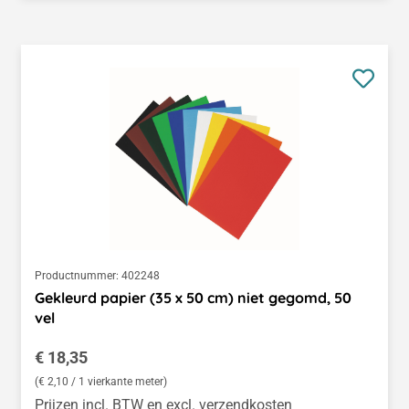
Productnummer:
402248
Gekleurd papier (35 x 50 cm) niet gegomd, 50
vel
Normale prijs:
€ 18,35
(€ 2,10 / 1 vierkante meter)
Prijzen incl. BTW en excl. verzendkosten