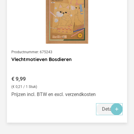
Productnummer:
675243
Vlechtmotieven Bosdieren
Normale prijs:
€ 9,99
(€ 0,21 / 1 Stuk)
Prijzen incl. BTW en excl. verzendkosten
Details