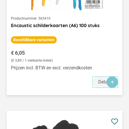
Productnummer:
565410
Encaustic schilderkaarten (A6) 100 stuks
Beschikbare varianten
Normale prijs:
€ 6,05
(€ 3,89 / 1 vierkante meter)
Prijzen incl. BTW en excl. verzendkosten
Details