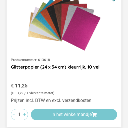
Productnummer:
613618
Glitterpapier (24 x 34 cm) kleurrijk, 10 vel
Normale prijs:
€ 11,25
(€ 13,79 / 1 vierkante meter)
Prijzen incl. BTW en excl. verzendkosten
-
+
In het winkelmandje