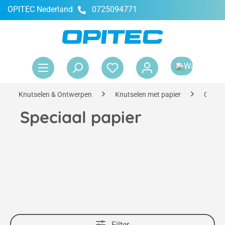
OPITEC Nederland
0725094771
hoofdinhoud
Win
Knutselen & Ontwerpen
Knutselen met papier
Creati
Speciaal papier
Filter