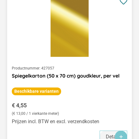
Productnummer:
427057
Spiegelkarton (50 x 70 cm) goudkleur, per vel
Beschikbare varianten
Normale prijs:
€ 4,55
(€ 13,00 / 1 vierkante meter)
Prijzen incl. BTW en excl. verzendkosten
Details