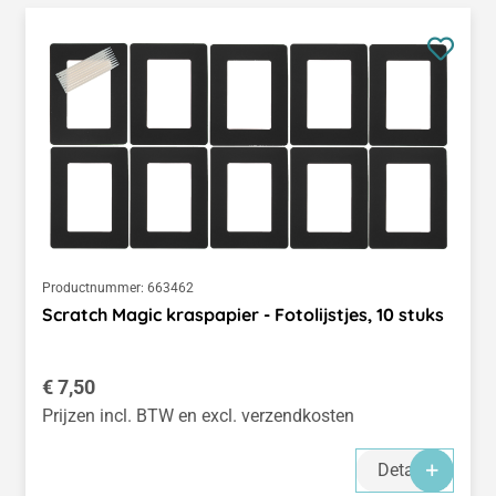
Productnummer:
663462
Scratch Magic kraspapier - Fotolijstjes, 10 stuks
Normale prijs:
€ 7,50
Prijzen incl. BTW en excl. verzendkosten
Details