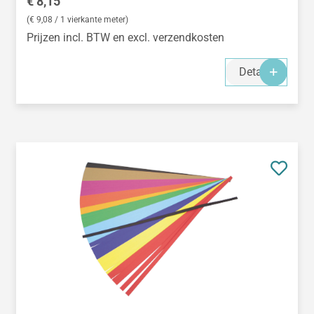
Normale prijs:
€ 8,15
(€ 9,08 / 1 vierkante meter)
Prijzen incl. BTW en excl. verzendkosten
Details