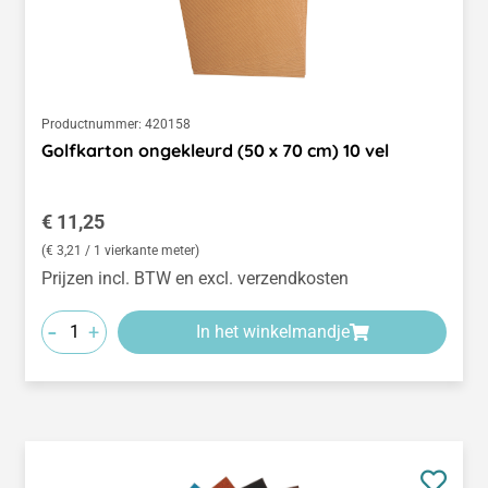
Productnummer:
420158
Golfkarton ongekleurd (50 x 70 cm) 10 vel
Normale prijs:
€ 11,25
(€ 3,21 / 1 vierkante meter)
Prijzen incl. BTW en excl. verzendkosten
-
+
In het winkelmandje