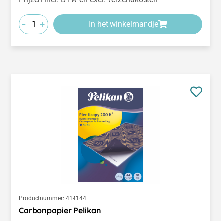
-
+
In het winkelmandje
Productnummer:
414144
Carbonpapier Pelikan