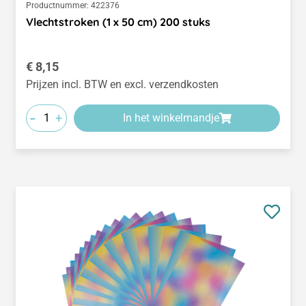
Productnummer:
422376
Vlechtstroken (1 x 50 cm) 200 stuks
Normale prijs:
€ 8,15
Prijzen incl. BTW en excl. verzendkosten
-
+
In het winkelmandje