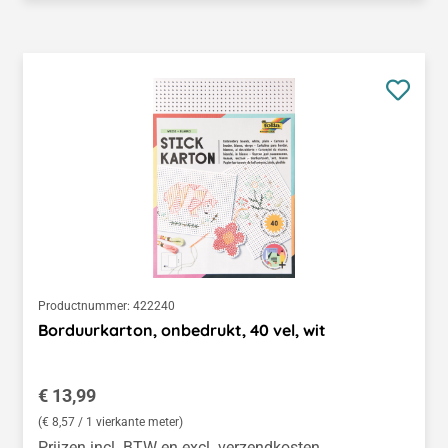
Productnummer:
422240
Borduurkarton, onbedrukt, 40 vel, wit
Normale prijs:
€ 13,99
(€ 8,57 / 1 vierkante meter)
Prijzen incl. BTW en excl. verzendkosten