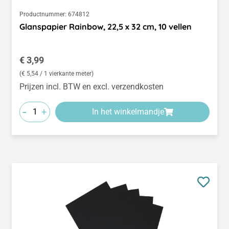
Productnummer:
674812
Glanspapier Rainbow, 22,5 x 32 cm, 10 vellen
Normale prijs:
€ 3,99
(€ 5,54 / 1 vierkante meter)
Prijzen incl. BTW en excl. verzendkosten
-
+
In het winkelmandje