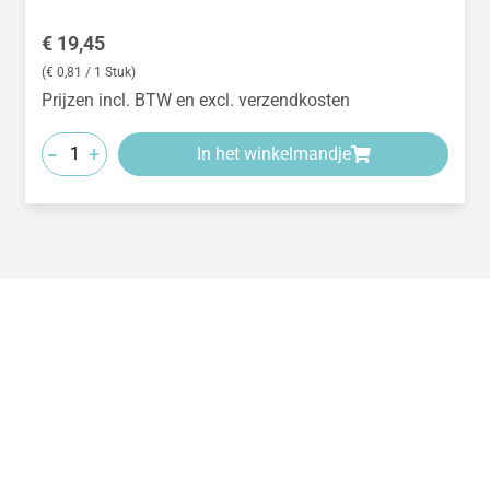
Normale prijs:
€ 19,45
(€ 0,81 / 1 Stuk)
Prijzen incl. BTW en excl. verzendkosten
-
+
In het winkelmandje