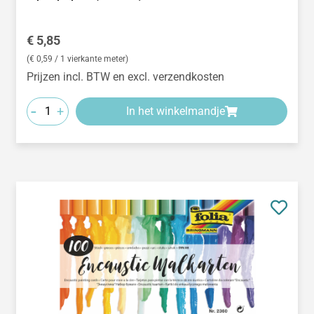
Normale prijs:
€ 5,85
(€ 0,59 / 1 vierkante meter)
Prijzen incl. BTW en excl. verzendkosten
-
+
In het winkelmandje