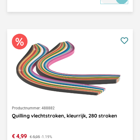
Productnummer:
488882
Quilling vlechtstroken, kleurrijk, 280 stroken
Verkoopprijs:
€ 4,99
Normale prijs:
€ 5,05
-1.19%