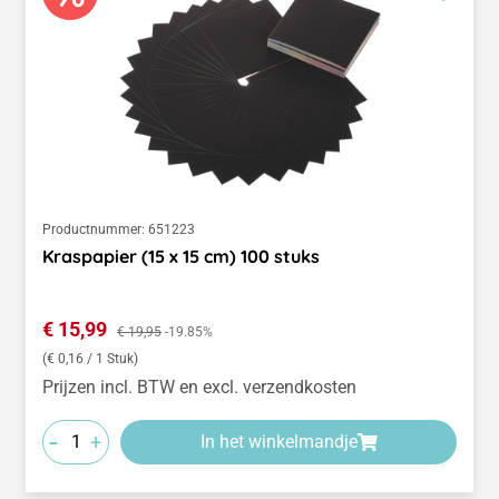
Productnummer:
651223
Kraspapier (15 x 15 cm) 100 stuks
Verkoopprijs:
€ 15,99
Normale prijs:
€ 19,95
-19.85%
(€ 0,16 / 1 Stuk)
Prijzen incl. BTW en excl. verzendkosten
-
+
In het winkelmandje