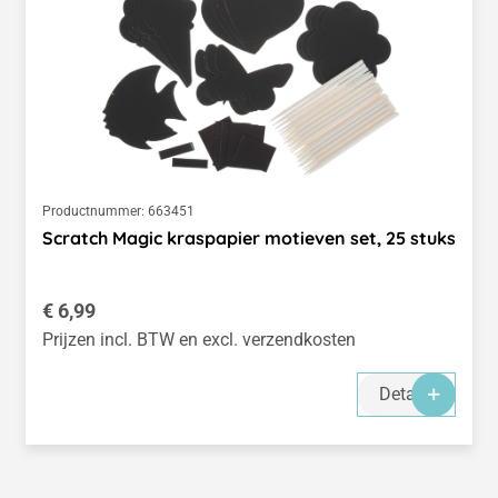
Productnummer:
663451
Scratch Magic kraspapier motieven set, 25 stuks
Normale prijs:
€ 6,99
Prijzen incl. BTW en excl. verzendkosten
Details