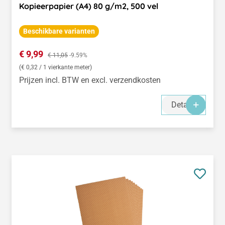
Kopieerpapier (A4) 80 g/m2, 500 vel
Beschikbare varianten
Verkoopprijs:
€ 9,99
Normale prijs:
€ 11,05
-9.59%
(€ 0,32 / 1 vierkante meter)
Prijzen incl. BTW en excl. verzendkosten
Details