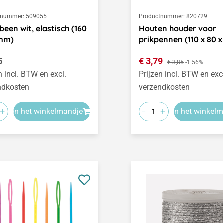
tnummer:
509055
Productnummer:
820729
een wit, elastisch (160
Houten houder voor
 mm)
prikpennen (110 x 80 
le prijs:
Verkoopprijs:
5
€ 3,79
Normale prijs:
€ 3,85
-1.56%
n incl. BTW en excl.
Prijzen incl. BTW en exc
ndkosten
verzendkosten
-
+
+
In het winkelmandje
In het winkel