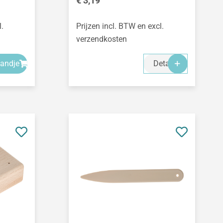
€ 3,19
l.
Prijzen incl. BTW en excl.
verzendkosten
mandje
Details