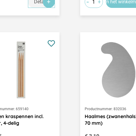
-
+
Details
In het winkel
tnummer:
659140
Productnummer:
832036
n kraspennen incl.
Haalmes (zwanenhals)
r, 4-delig
70 mm)
le prijs:
Normale prijs: