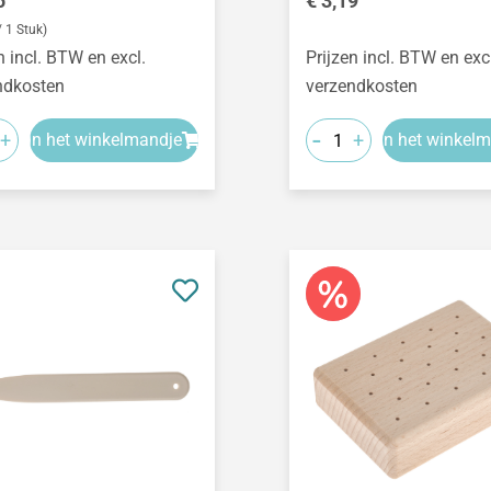
5
€ 3,19
/ 1 Stuk)
n incl. BTW en excl.
Prijzen incl. BTW en exc
ndkosten
verzendkosten
-
+
+
In het winkelmandje
In het winkel