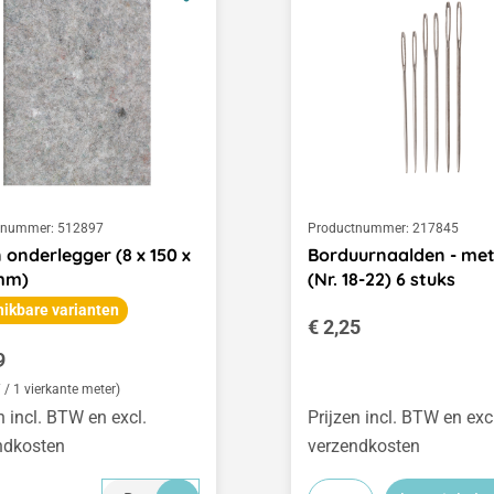
tnummer:
512897
Productnummer:
217845
n onderlegger (8 x 150 x
Borduurnaalden - met
mm)
(Nr. 18-22) 6 stuks
ikbare varianten
Normale prijs:
€ 2,25
le prijs:
9
 / 1 vierkante meter)
n incl. BTW en excl.
Prijzen incl. BTW en exc
ndkosten
verzendkosten