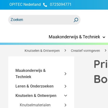
OPITEC Nederland
0725094771
oekopdracht
Ga naar de hoofdnavigatie
Maakonderwijs & Techniek
Knutselen & Ontwerpen
Creatief vormgeven
Pr
Maakonderwijs &
Bo
Techniek
Leren & Onderzoeken
Bouwpakketten
Knutselen & Ontwerpen
Technische
Functionele modellen
Easy-Line
accessoires
bouwpakketten
Makerspace
Knutselmaterialen
Elektriciteit en