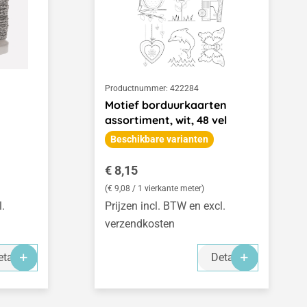
Productnummer:
422284
Motief borduurkaarten
assortiment, wit, 48 vel
Beschikbare varianten
Normale prijs:
€ 8,15
(€ 9,08 / 1 vierkante meter)
l.
Prijzen incl. BTW en excl.
verzendkosten
tails
Details