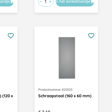
-
+
mandje
In het winkelmandje
Productnummer:
832025
 (120 x
Schraapstaal (160 x 60 mm)
Normale prijs: