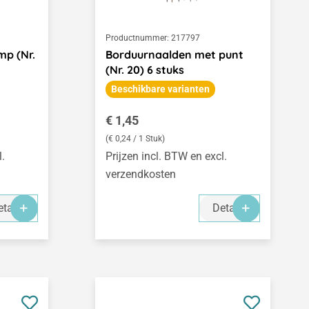
Productnummer:
217797
mp (Nr.
Borduurnaalden met punt
(Nr. 20) 6 stuks
Beschikbare varianten
Normale prijs:
€ 1,45
(€ 0,24 / 1 Stuk)
l.
Prijzen incl. BTW en excl.
verzendkosten
tails
Details