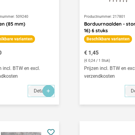
tnummer:
509240
Productnummer:
217801
en (85 mm)
Borduurnaalden - sto
16) 6 stuks
ikbare varianten
Beschikbare varianten
le prijs:
Normale prijs:
0
€ 1,45
(€ 0,24 / 1 Stuk)
n incl. BTW en excl.
Prijzen incl. BTW en exc
ndkosten
verzendkosten
Details
De