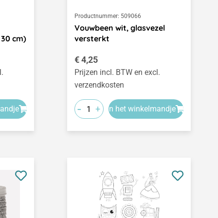
Productnummer:
509066
Vouwbeen wit, glasvezel
x 30 cm)
versterkt
Normale prijs:
€ 4,25
l.
Prijzen incl. BTW en excl.
verzendkosten
-
+
mandje
In het winkelmandje