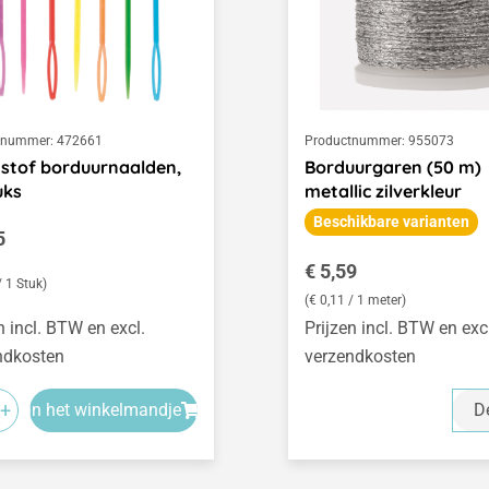
tnummer:
472661
Productnummer:
955073
stof borduurnaalden,
Borduurgaren (50 m)
uks
metallic zilverkleur
Beschikbare varianten
le prijs:
5
Normale prijs:
€ 5,59
/ 1 Stuk)
(€ 0,11 / 1 meter)
n incl. BTW en excl.
Prijzen incl. BTW en exc
ndkosten
verzendkosten
+
In het winkelmandje
De