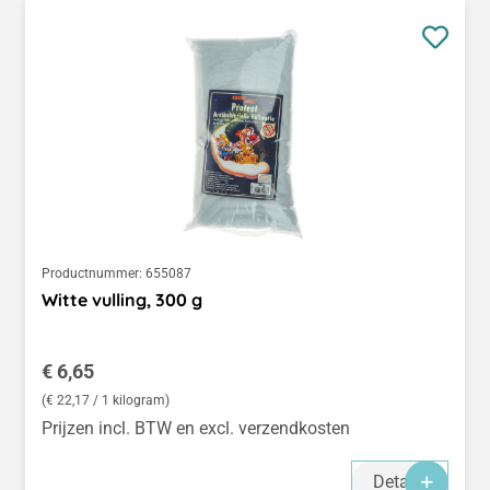
Productnummer:
655087
Witte vulling, 300 g
Normale prijs:
€ 6,65
(€ 22,17 / 1 kilogram)
Prijzen incl. BTW en excl. verzendkosten
Details