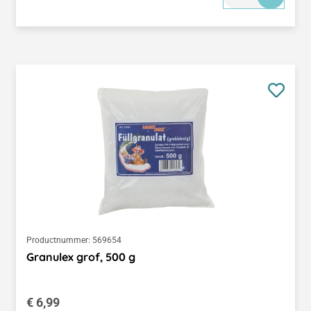
Productnummer:
569654
Granulex grof, 500 g
Normale prijs:
€ 6,99