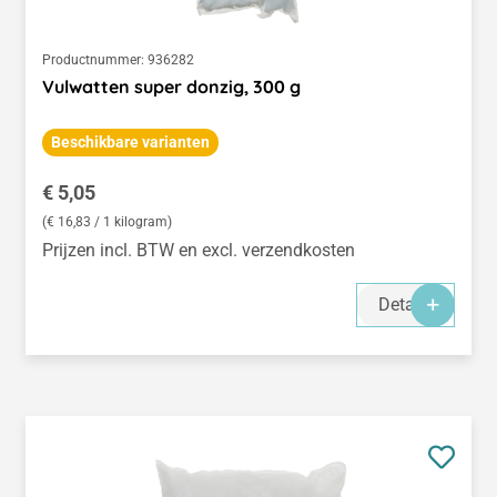
Productnummer:
936282
Vulwatten super donzig, 300 g
Beschikbare varianten
Normale prijs:
€ 5,05
(€ 16,83 / 1 kilogram)
Prijzen incl. BTW en excl. verzendkosten
Details