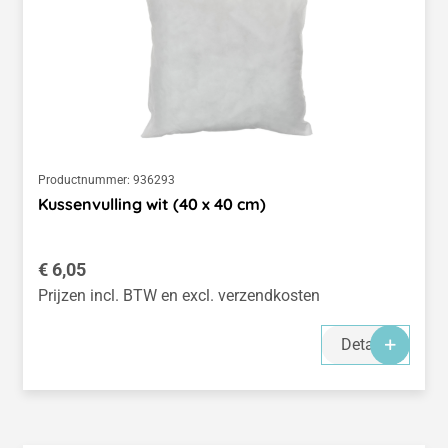
Productnummer:
936293
Kussenvulling wit (40 x 40 cm)
Normale prijs:
€ 6,05
Prijzen incl. BTW en excl. verzendkosten
Details