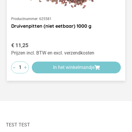
Productnummer:
625581
Druivenpitten (niet eetbaar) 1000 g
Normale prijs:
€ 11,25
Prijzen incl. BTW en excl. verzendkosten
-
+
In het winkelmandje
TEST TEST