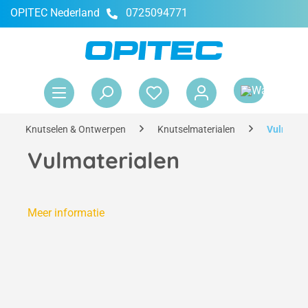
OPITEC Nederland
0725094771
hoofdinhoud
Win
Knutselen & Ontwerpen
Knutselmaterialen
Vulmater
Vulmaterialen
Meer informatie