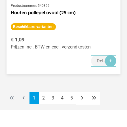
Productnummer:
540896
Houten pollepel ovaal (25 cm)
Beschikbare varianten
Normale prijs:
€ 1,09
Prijzen incl. BTW en excl. verzendkosten
Details
Pagina
Pagina
Pagina
Pagina
Pagina
1
2
3
4
5