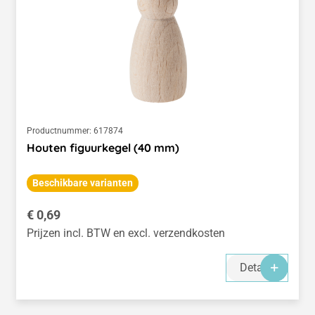
Productnummer:
617874
Houten figuurkegel (40 mm)
Beschikbare varianten
Normale prijs:
€ 0,69
Prijzen incl. BTW en excl. verzendkosten
Details