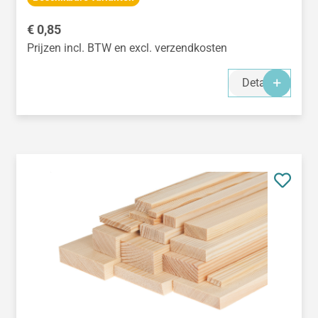
Normale prijs:
€ 0,85
Prijzen incl. BTW en excl. verzendkosten
Details