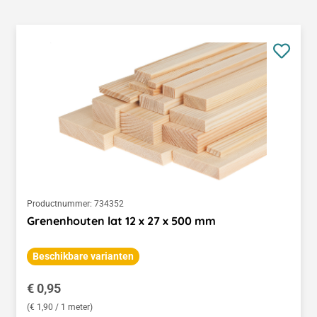
Productnummer:
734352
Grenenhouten lat 12 x 27 x 500 mm
Beschikbare varianten
Normale prijs:
€ 0,95
(€ 1,90 / 1 meter)