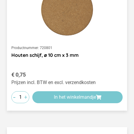
Productnummer:
720801
Houten schijf, ø 10 cm x 3 mm
Normale prijs:
€ 0,75
Prijzen incl. BTW en excl. verzendkosten
-
+
In het winkelmandje