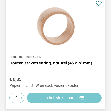
Productnummer:
591428
Houten servettenring, naturel (45 x 26 mm)
Normale prijs:
€ 0,85
Prijzen incl. BTW en excl. verzendkosten
-
+
In het winkelmandje