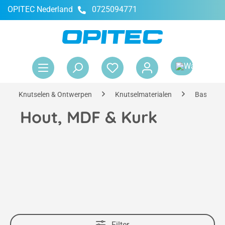
OPITEC Nederland
0725094771
hoofdinhoud
Win
Knutselen & Ontwerpen
Knutselmaterialen
Basismate
Hout, MDF & Kurk
Filter