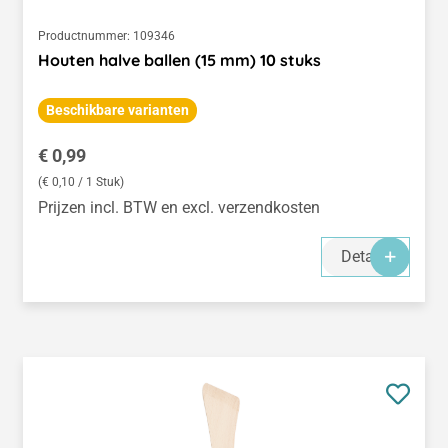
Productnummer:
109346
Houten halve ballen (15 mm) 10 stuks
Beschikbare varianten
Normale prijs:
€ 0,99
(€ 0,10 / 1 Stuk)
Prijzen incl. BTW en excl. verzendkosten
Details