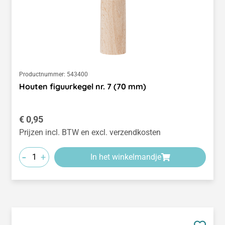
Productnummer:
543400
Houten figuurkegel nr. 7 (70 mm)
Normale prijs:
€ 0,95
Prijzen incl. BTW en excl. verzendkosten
-
+
In het winkelmandje