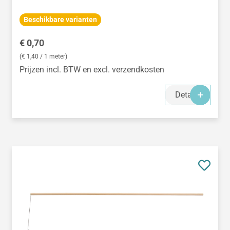
Beschikbare varianten
Normale prijs:
€ 0,70
(€ 1,40 / 1 meter)
Prijzen incl. BTW en excl. verzendkosten
Details