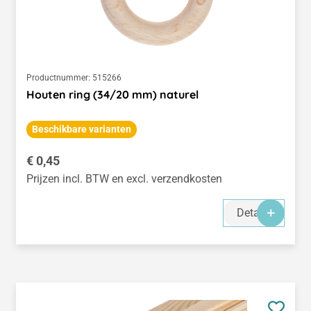
Productnummer:
515266
Houten ring (34/20 mm) naturel
Beschikbare varianten
Normale prijs:
€ 0,45
Prijzen incl. BTW en excl. verzendkosten
Details