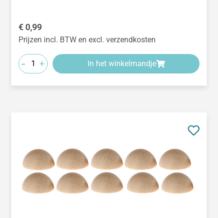
Normale prijs:
€ 0,99
Prijzen incl. BTW en excl. verzendkosten
-
+
In het winkelmandje