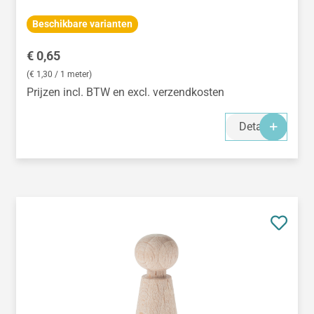
Beschikbare varianten
Normale prijs:
€ 0,65
(€ 1,30 / 1 meter)
Prijzen incl. BTW en excl. verzendkosten
Details