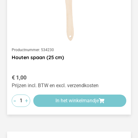
Productnummer:
534230
Houten spaan (25 cm)
Normale prijs:
€ 1,00
Prijzen incl. BTW en excl. verzendkosten
-
+
In het winkelmandje