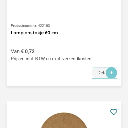
Productnummer:
422103
Lampionstokje 60 cm
Normale prijs:
Van
€ 0,72
Prijzen incl. BTW en excl. verzendkosten
Details