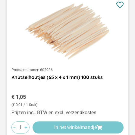
Productnummer:
602936
Knutselhoutjes (65 x 4 x 1 mm) 100 stuks
Normale prijs:
€ 1,05
(€ 0,01 / 1 Stuk)
Prijzen incl. BTW en excl. verzendkosten
-
+
In het winkelmandje