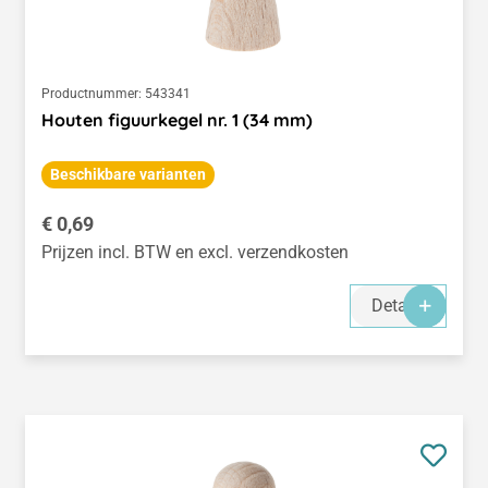
Productnummer:
543341
Houten figuurkegel nr. 1 (34 mm)
Beschikbare varianten
Normale prijs:
€ 0,69
Prijzen incl. BTW en excl. verzendkosten
Details