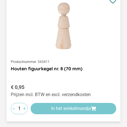
Productnummer:
543411
Houten figuurkegel nr. 8 (70 mm)
Normale prijs:
€ 0,95
Prijzen incl. BTW en excl. verzendkosten
-
+
In het winkelmandje