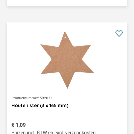
Productnummer:
592033
Houten ster (3 x 165 mm)
Normale prijs:
€ 1,09
Prijzen incl. BTW en excl. verzendkosten