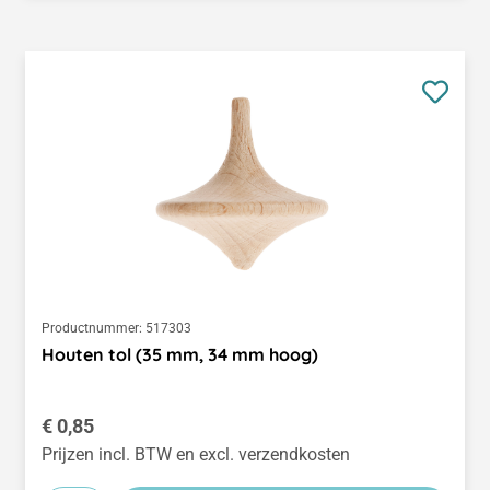
Productnummer:
517303
Houten tol (35 mm, 34 mm hoog)
Normale prijs:
€ 0,85
Prijzen incl. BTW en excl. verzendkosten