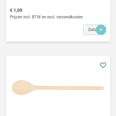
Normale prijs:
€ 1,09
Prijzen incl. BTW en excl. verzendkosten
Details