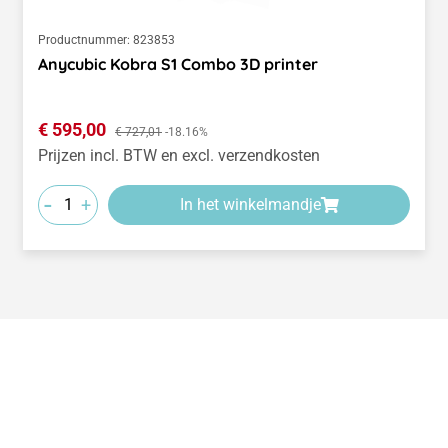
Productnummer:
823853
Anycubic Kobra S1 Combo 3D printer
Verkoopprijs:
€ 595,00
Normale prijs:
€ 727,01
-18.16%
Prijzen incl. BTW en excl. verzendkosten
-
+
In het winkelmandje