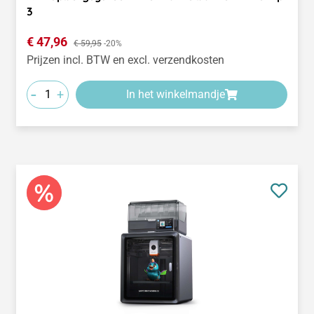
3
Verkoopprijs:
€ 47,96
Normale prijs:
€ 59,95
-20%
Prijzen incl. BTW en excl. verzendkosten
-
+
In het winkelmandje