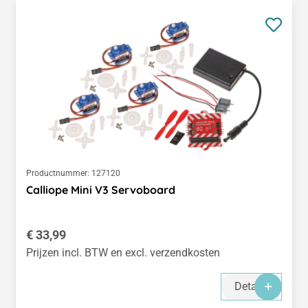
Productnummer:
127120
Calliope Mini V3 Servoboard
Normale prijs:
€ 33,99
Prijzen incl. BTW en excl. verzendkosten
Details