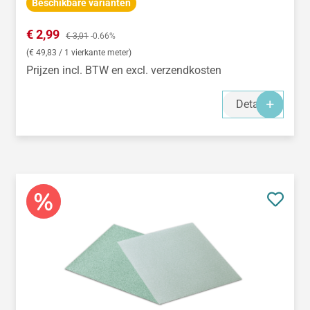
Beschikbare varianten
Verkoopprijs:
€ 2,99
Normale prijs:
€ 3,01
-0.66%
(€ 49,83 / 1 vierkante meter)
Prijzen incl. BTW en excl. verzendkosten
Details