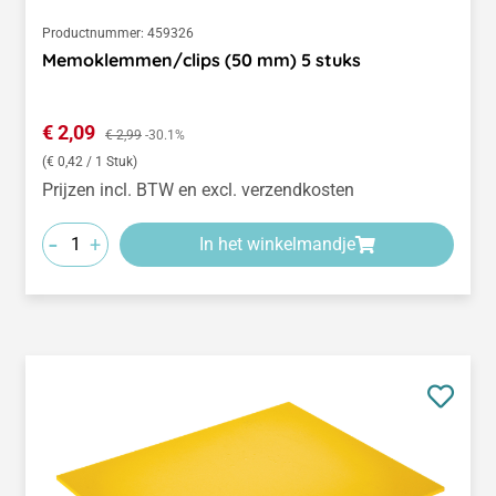
Productnummer:
459326
Memoklemmen/clips (50 mm) 5 stuks
Verkoopprijs:
€ 2,09
Normale prijs:
€ 2,99
-30.1%
(€ 0,42 / 1 Stuk)
Prijzen incl. BTW en excl. verzendkosten
-
+
In het winkelmandje