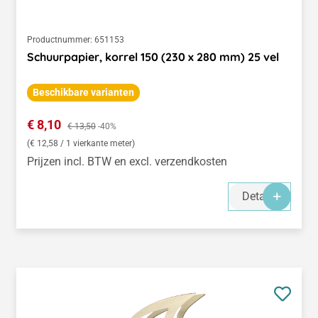
Productnummer:
651153
Schuurpapier, korrel 150 (230 x 280 mm) 25 vel
Beschikbare varianten
Verkoopprijs:
€ 8,10
Normale prijs:
€ 13,50
-40%
(€ 12,58 / 1 vierkante meter)
Prijzen incl. BTW en excl. verzendkosten
Details