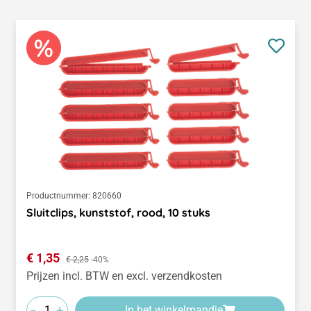
Productnummer:
820660
Sluitclips, kunststof, rood, 10 stuks
Verkoopprijs:
€ 1,35
Normale prijs:
€ 2,25
-40%
Prijzen incl. BTW en excl. verzendkosten
-
+
In het winkelmandje