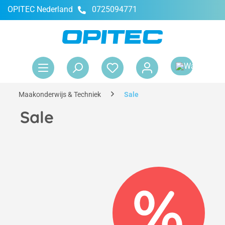
OPITEC Nederland
0725094771
hoofdinhoud
Win
Maakonderwijs & Techniek
Sale
Sale