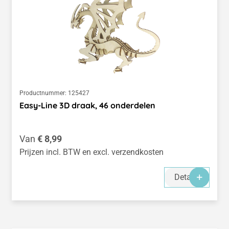
Productnummer:
125427
Easy-Line 3D draak, 46 onderdelen
Normale prijs:
Van
€ 8,99
Prijzen incl. BTW en excl. verzendkosten
Details