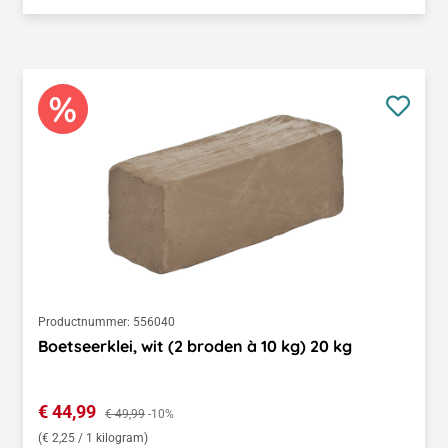
Productnummer:
556040
Boetseerklei, wit (2 broden à 10 kg) 20 kg
Verkoopprijs:
€ 44,99
Normale prijs:
€ 49,99
-10%
(€ 2,25 / 1 kilogram)