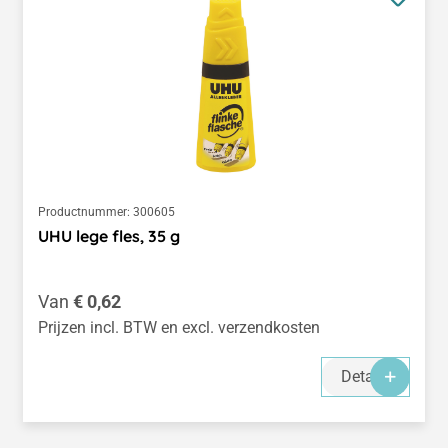
Productnummer:
300605
UHU lege fles, 35 g
Normale prijs:
Van
€ 0,62
Prijzen incl. BTW en excl. verzendkosten
Details