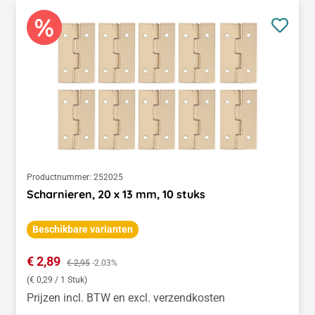
Productnummer:
252025
Scharnieren, 20 x 13 mm, 10 stuks
Beschikbare varianten
Verkoopprijs:
€ 2,89
Normale prijs:
€ 2,95
-2.03%
(€ 0,29 / 1 Stuk)
Prijzen incl. BTW en excl. verzendkosten