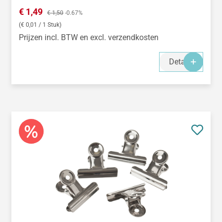
Verkoopprijs:
€ 1,49
Normale prijs:
€ 1,50
-0.67%
(€ 0,01 / 1 Stuk)
Prijzen incl. BTW en excl. verzendkosten
Details