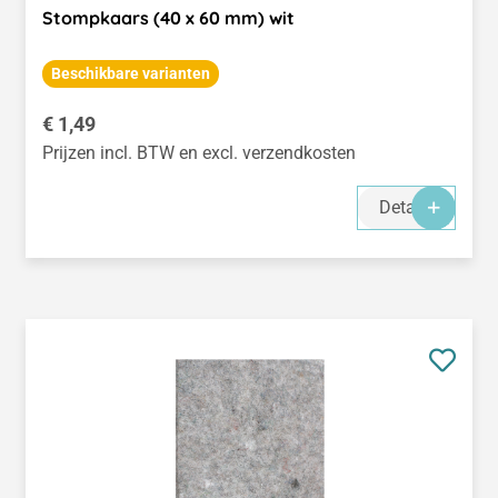
Stompkaars (40 x 60 mm) wit
Beschikbare varianten
Normale prijs:
€ 1,49
Prijzen incl. BTW en excl. verzendkosten
Details