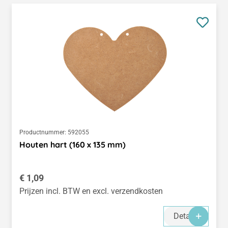
Productnummer:
592055
Houten hart (160 x 135 mm)
Normale prijs:
€ 1,09
Prijzen incl. BTW en excl. verzendkosten
Details