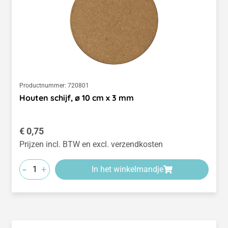
Productnummer:
720801
Houten schijf, ø 10 cm x 3 mm
Normale prijs:
€ 0,75
Prijzen incl. BTW en excl. verzendkosten
-
+
In het winkelmandje