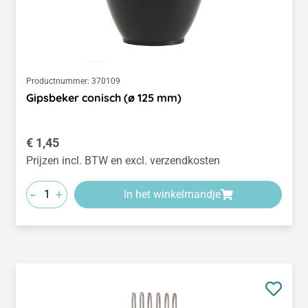
Productnummer:
370109
Gipsbeker conisch (ø 125 mm)
Normale prijs:
€ 1,45
Prijzen incl. BTW en excl. verzendkosten
-
+
In het winkelmandje