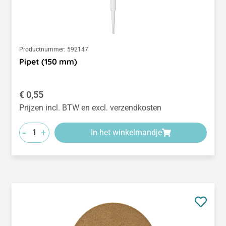
Productnummer:
592147
Pipet (150 mm)
Normale prijs:
€ 0,55
Prijzen incl. BTW en excl. verzendkosten
-
+
In het winkelmandje