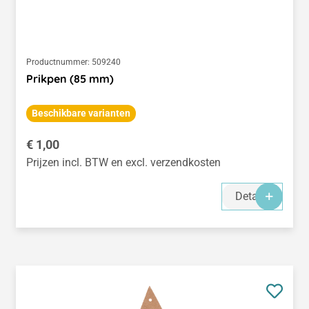
Productnummer:
509240
Prikpen (85 mm)
Beschikbare varianten
Normale prijs:
€ 1,00
Prijzen incl. BTW en excl. verzendkosten
Details