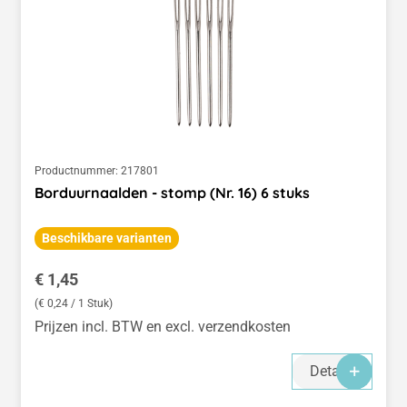
Productnummer:
217801
Borduurnaalden - stomp (Nr. 16) 6 stuks
Beschikbare varianten
Normale prijs:
€ 1,45
(€ 0,24 / 1 Stuk)
Prijzen incl. BTW en excl. verzendkosten
Details