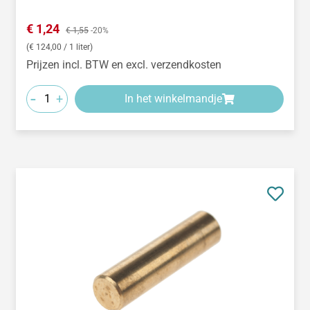
Verkoopprijs:
€ 1,24
Normale prijs:
€ 1,55
-20%
(€ 124,00 / 1 liter)
Prijzen incl. BTW en excl. verzendkosten
-
+
In het winkelmandje