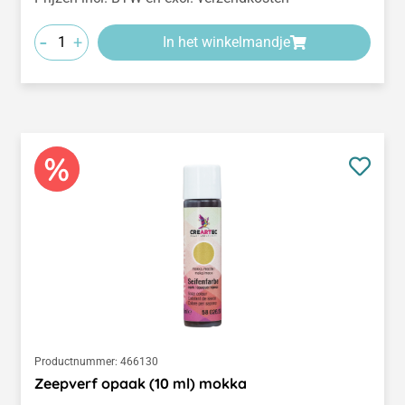
-
+
In het winkelmandje
Productnummer:
466130
Zeepverf opaak (10 ml) mokka