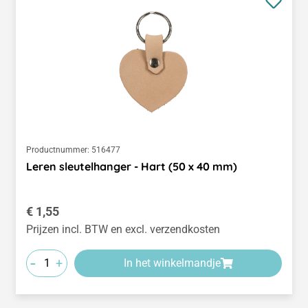
Productnummer:
516477
Leren sleutelhanger - Hart (50 x 40 mm)
Normale prijs:
€ 1,55
Prijzen incl. BTW en excl. verzendkosten
-
+
In het winkelmandje