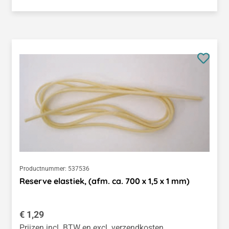
Productnummer:
537536
Reserve elastiek, (afm. ca. 700 x 1,5 x 1 mm)
Normale prijs:
€ 1,29
Prijzen incl. BTW en excl. verzendkosten