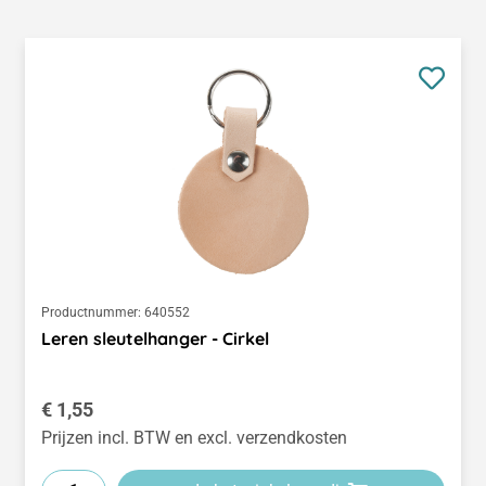
Productnummer:
640552
Leren sleutelhanger - Cirkel
Normale prijs:
€ 1,55
Prijzen incl. BTW en excl. verzendkosten