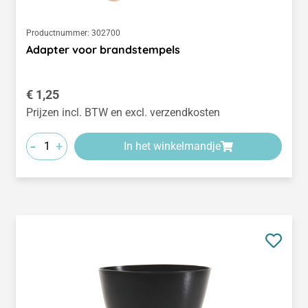
Productnummer:
302700
Adapter voor brandstempels
Normale prijs:
€ 1,25
Prijzen incl. BTW en excl. verzendkosten
-
+
In het winkelmandje