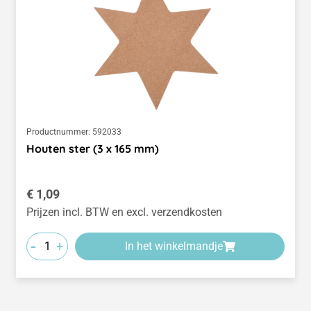
Productnummer:
592033
Houten ster (3 x 165 mm)
Normale prijs:
€ 1,09
Prijzen incl. BTW en excl. verzendkosten
-
+
In het winkelmandje