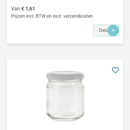
Normale prijs:
Van
€ 1,61
Prijzen incl. BTW en excl. verzendkosten
Details