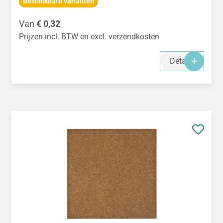
Beschikbare varianten
Normale prijs:
Van
€ 0,32
Prijzen incl. BTW en excl. verzendkosten
Details