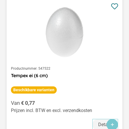
Productnummer:
547522
Tempex ei (6 cm)
Beschikbare varianten
Normale prijs:
Van
€ 0,77
Prijzen incl. BTW en excl. verzendkosten
Details