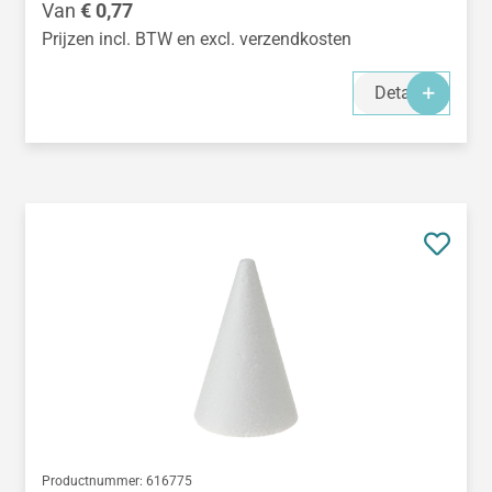
Normale prijs:
Van
€ 0,77
Prijzen incl. BTW en excl. verzendkosten
Details
Productnummer:
616775