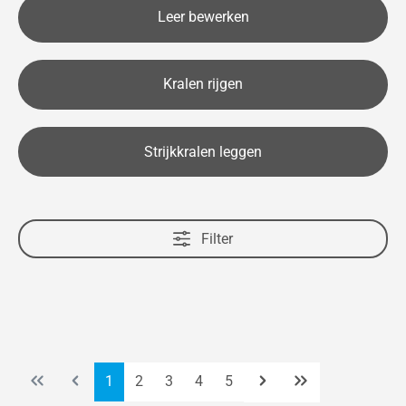
Leer bewerken
Kralen rijgen
Strijkkralen leggen
Filter
Pagina
Pagina
Pagina
Pagina
Pagina
1
2
3
4
5