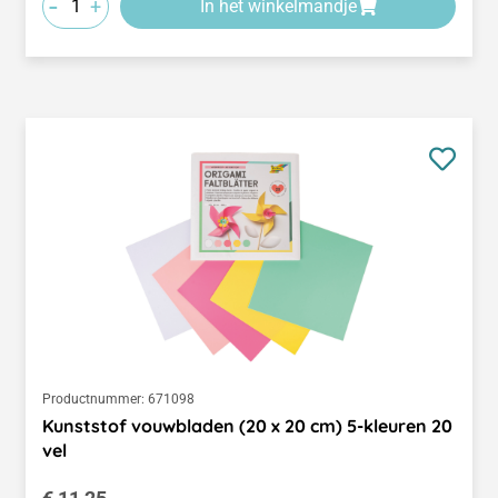
-
+
In het winkelmandje
Productnummer:
671098
Kunststof vouwbladen (20 x 20 cm) 5-kleuren 20
vel
Normale prijs: