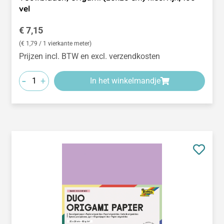
vel
Normale prijs:
€ 7,15
(€ 1,79 / 1 vierkante meter)
Prijzen incl. BTW en excl. verzendkosten
-
+
In het winkelmandje