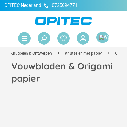
OPITEC Nederland
0725094771
hoofdinhoud
Win
Knutselen & Ontwerpen
Knutselen met papier
Creati
Vouwbladen & Origami
papier