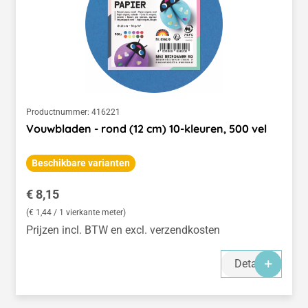
Productnummer:
416221
Vouwbladen - rond (12 cm) 10-kleuren, 500 vel
Beschikbare varianten
Normale prijs:
€ 8,15
(€ 1,44 / 1 vierkante meter)
Prijzen incl. BTW en excl. verzendkosten
Details