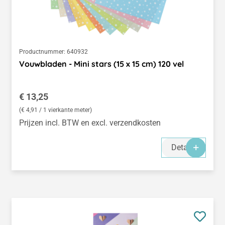
Productnummer:
640932
Vouwbladen - Mini stars (15 x 15 cm) 120 vel
Normale prijs:
€ 13,25
(€ 4,91 / 1 vierkante meter)
Prijzen incl. BTW en excl. verzendkosten
Details