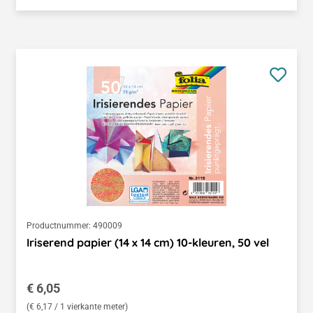
Productnummer:
490009
Iriserend papier (14 x 14 cm) 10-kleuren, 50 vel
Normale prijs:
€ 6,05
(€ 6,17 / 1 vierkante meter)