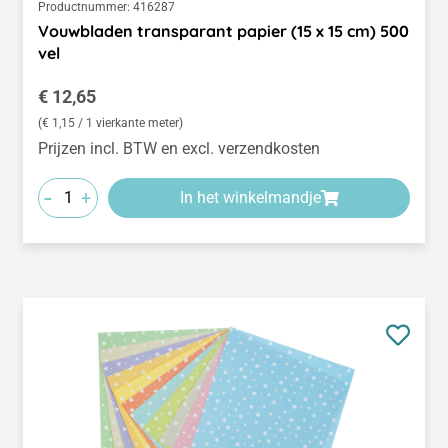
Productnummer:
416287
Vouwbladen transparant papier (15 x 15 cm) 500
vel
Normale prijs:
€ 12,65
(€ 1,15 / 1 vierkante meter)
Prijzen incl. BTW en excl. verzendkosten
-
+
In het winkelmandje