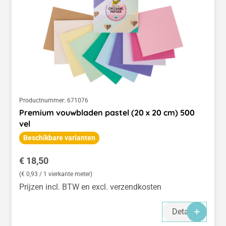
Productnummer:
671076
Premium vouwbladen pastel (20 x 20 cm) 500
vel
Beschikbare varianten
Normale prijs:
€ 18,50
(€ 0,93 / 1 vierkante meter)
Prijzen incl. BTW en excl. verzendkosten
Details