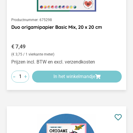
Productnummer:
675298
Duo origamipapier Basic Mix, 20 x 20 cm
Normale prijs:
€ 7,49
(€ 3,75 / 1 vierkante meter)
Prijzen incl. BTW en excl. verzendkosten
-
+
In het winkelmandje