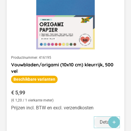
Productnummer:
416195
Vouwbladen/origami (10x10 cm) kleurrijk, 500
vel
Beschikbare varianten
Normale prijs:
€ 5,99
(€ 1,20 / 1 vierkante meter)
Prijzen incl. BTW en excl. verzendkosten
Details