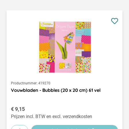
Productnummer:
419270
Vouwbladen - Bubbles (20 x 20 cm) 61 vel
Normale prijs:
€ 9,15
Prijzen incl. BTW en excl. verzendkosten