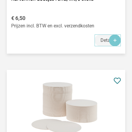
Normale prijs:
€ 6,50
Prijzen incl. BTW en excl. verzendkosten
Details