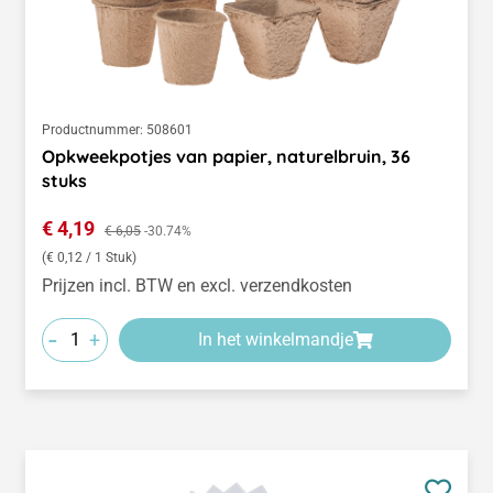
Productnummer:
508601
Opkweekpotjes van papier, naturelbruin, 36
stuks
Verkoopprijs:
€ 4,19
Normale prijs:
€ 6,05
-30.74%
(€ 0,12 / 1 Stuk)
Prijzen incl. BTW en excl. verzendkosten
-
+
In het winkelmandje