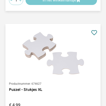
-
+
In het winkelmandje
Productnummer:
674627
Puzzel - Stukjes XL
Normale prijs:
€ 4,99