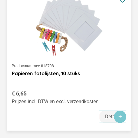
Productnummer:
818708
Papieren fotolijsten, 10 stuks
Normale prijs:
€ 6,65
Prijzen incl. BTW en excl. verzendkosten
Details