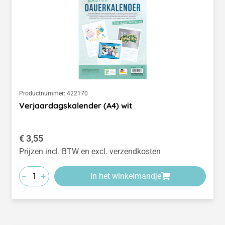
Productnummer:
422170
Verjaardagskalender (A4) wit
Normale prijs:
€ 3,55
Prijzen incl. BTW en excl. verzendkosten
-
+
In het winkelmandje