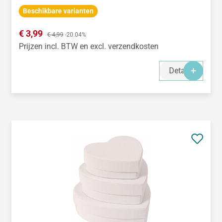
Beschikbare varianten
Verkoopprijs:
€ 3,99
Normale prijs:
€ 4,99
-20.04%
Prijzen incl. BTW en excl. verzendkosten
Details