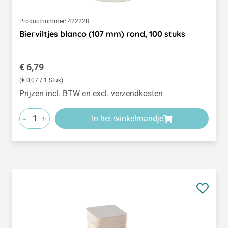
Productnummer:
422228
Bierviltjes blanco (107 mm) rond, 100 stuks
Normale prijs:
€ 6,79
(€ 0,07 / 1 Stuk)
Prijzen incl. BTW en excl. verzendkosten
-
+
In het winkelmandje