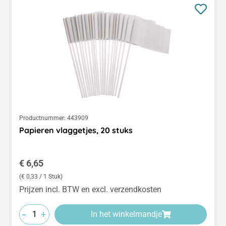
Productnummer:
443909
Papieren vlaggetjes, 20 stuks
Normale prijs:
€ 6,65
(€ 0,33 / 1 Stuk)
Prijzen incl. BTW en excl. verzendkosten
-
+
In het winkelmandje