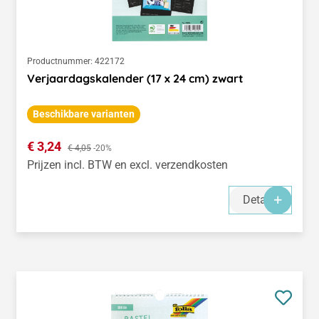
Productnummer:
422172
Verjaardagskalender (17 x 24 cm) zwart
Beschikbare varianten
Verkoopprijs:
€ 3,24
Normale prijs:
€ 4,05
-20%
Prijzen incl. BTW en excl. verzendkosten
Details