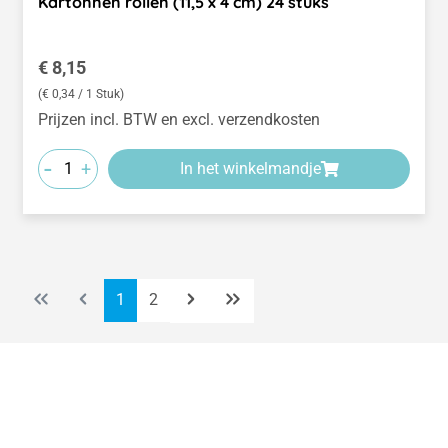
Kartonnen rollen (11,5 x 4 cm) 24 stuks
Normale prijs:
€ 8,15
(€ 0,34 / 1 Stuk)
Prijzen incl. BTW en excl. verzendkosten
-
+
In het winkelmandje
Pagina
Pagina
1
2