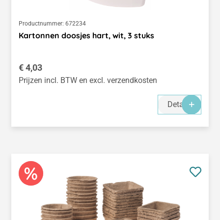
Productnummer:
672234
Kartonnen doosjes hart, wit, 3 stuks
Normale prijs:
€ 4,03
Prijzen incl. BTW en excl. verzendkosten
Details