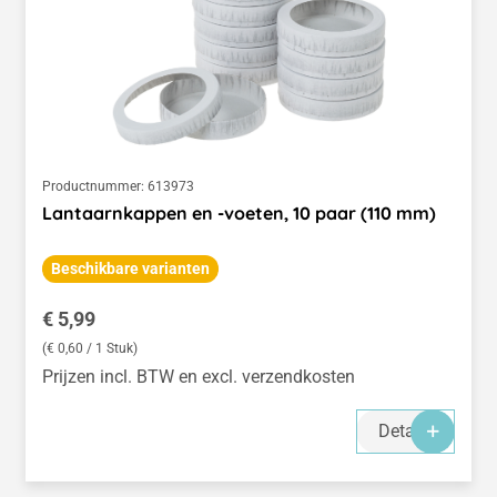
Productnummer:
613973
Lantaarnkappen en -voeten, 10 paar (110 mm)
Beschikbare varianten
Normale prijs:
€ 5,99
(€ 0,60 / 1 Stuk)
Prijzen incl. BTW en excl. verzendkosten
Details