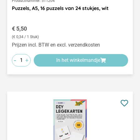
Productnummer:
511204
Puzzels, A5, 16 puzzels van 24 stukjes, wit
Normale prijs:
€ 5,50
(€ 0,34 / 1 Stuk)
Prijzen incl. BTW en excl. verzendkosten
-
+
In het winkelmandje