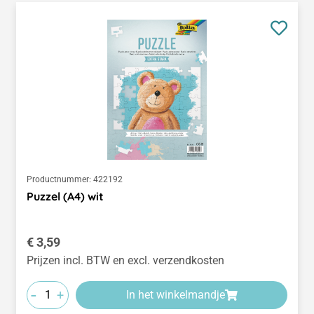
Productnummer:
422192
Puzzel (A4) wit
Normale prijs:
€ 3,59
Prijzen incl. BTW en excl. verzendkosten
-
+
In het winkelmandje