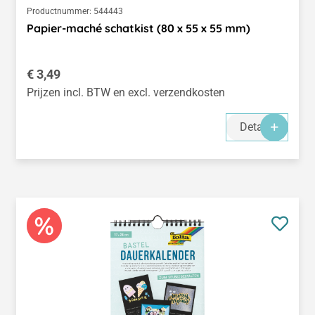
Productnummer:
544443
Papier-maché schatkist (80 x 55 x 55 mm)
Normale prijs:
€ 3,49
Prijzen incl. BTW en excl. verzendkosten
Details