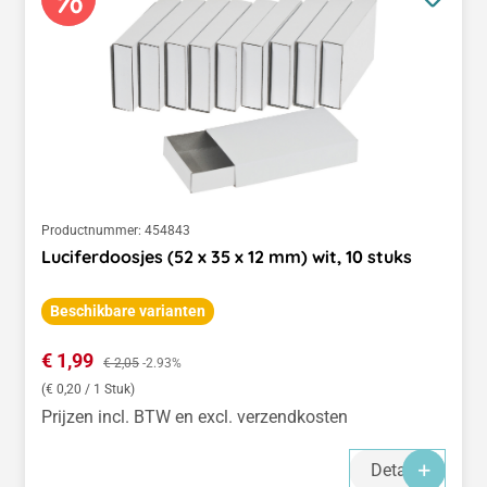
Productnummer:
454843
Luciferdoosjes (52 x 35 x 12 mm) wit, 10 stuks
Beschikbare varianten
Verkoopprijs:
€ 1,99
Normale prijs:
€ 2,05
-2.93%
(€ 0,20 / 1 Stuk)
Prijzen incl. BTW en excl. verzendkosten
Details