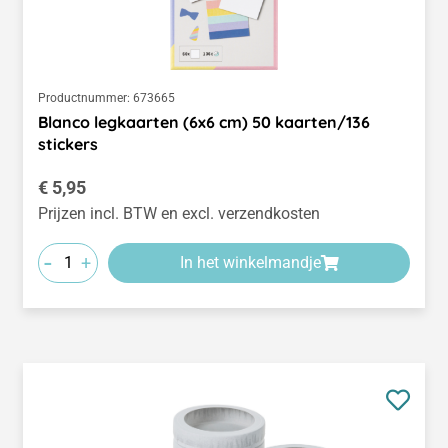
Productnummer:
673665
Blanco legkaarten (6x6 cm) 50 kaarten/136
stickers
Normale prijs:
€ 5,95
Prijzen incl. BTW en excl. verzendkosten
-
+
In het winkelmandje