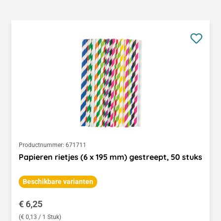
Productnummer:
671711
Papieren rietjes (6 x 195 mm) gestreept, 50 stuks
Beschikbare varianten
Normale prijs:
€ 6,25
(€ 0,13 / 1 Stuk)