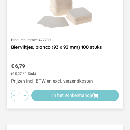
Productnummer:
422239
Bierviltjes, blanco (93 x 93 mm) 100 stuks
Normale prijs:
€ 6,79
(€ 0,07 / 1 Stuk)
Prijzen incl. BTW en excl. verzendkosten
-
+
In het winkelmandje