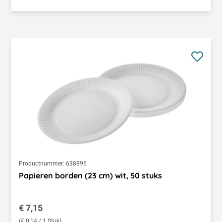
Productnummer:
638896
Papieren borden (23 cm) wit, 50 stuks
Normale prijs:
€ 7,15
(€ 0,14 / 1 Stuk)