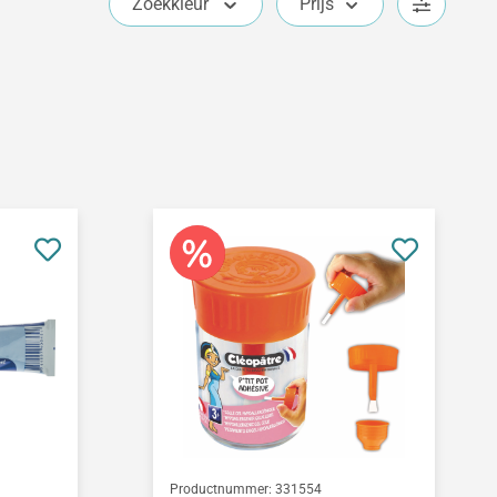
Zoekkleur
Prijs
Productnummer:
331554