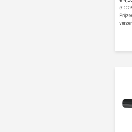
€ 4,5
Mozaïek handen
(€ 227,
Prijze
Arashi -
verze
Stormtechnologie
Kumo - spin techniek
Itajime - bloktechniek
Softton gezicht Lotti
Tintelende bloemen
Kubistische stèles
ontwerpen
Papieren vogels
Perspectiefbeelden
Geometrische
lichamen van papier