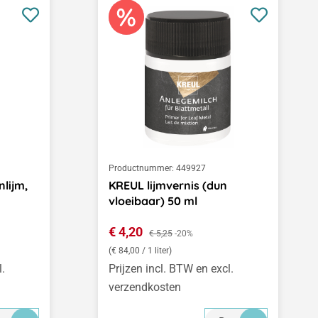
Productnummer:
449927
nlijm,
KREUL lijmvernis (dun
vloeibaar) 50 ml
Verkoopprijs:
€ 4,20
Normale prijs:
€ 5,25
-20%
(€ 84,00 / 1 liter)
l.
Prijzen incl. BTW en excl.
verzendkosten