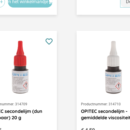
+
In het winkelmandje
De
tnummer:
314709
Productnummer:
314710
C secondelijm (dun
OPITEC secondelijm -
baar) 20 g
gemiddelde viscositeit
le prijs:
Normale prijs: