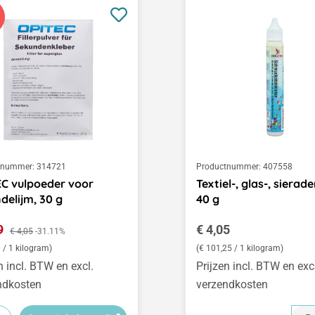
tnummer:
314721
Productnummer:
407558
C vulpoeder voor
Textiel-, glas-, sierade
delijm, 30 g
40 g
opprijs:
Normale prijs:
79
Normale prijs:
€ 4,05
€ 4,05
-31.11%
 / 1 kilogram)
(€ 101,25 / 1 kilogram)
n incl. BTW en excl.
Prijzen incl. BTW en exc
ndkosten
verzendkosten