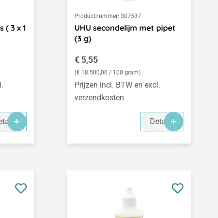
Productnummer:
307537
 ( 3 x 1
UHU secondelijm met pipet
(3 g)
Normale prijs:
€ 5,55
(€ 18.500,00 / 100 gram)
l.
Prijzen incl. BTW en excl.
verzendkosten
tails
Details