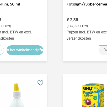
llijm, 50 ml
Fotolijm/rubbercemen
le prijs:
Normale prijs:
5
€ 2,35
/ 1 liter)
(€ 47,00 / 1 liter)
n incl. BTW en excl.
Prijzen incl. BTW en exc
ndkosten
verzendkosten
+
In het winkelmandje
De