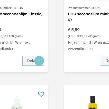
tnummer:
301345
Productnummer:
315750
x secondenlijm Classic,
UHU secondelijm mini's
g)
le prijs:
Normale prijs:
9
€ 5,59
00,00 / 100 gram)
(€ 1.863,33 / 1 kilogram)
n incl. BTW en excl.
Prijzen incl. BTW en exc
ndkosten
verzendkosten
Details
De