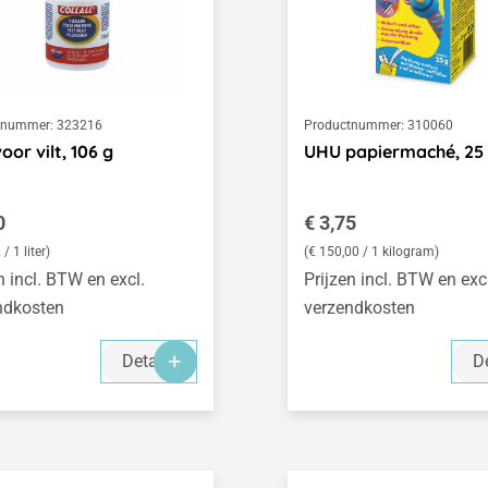
tnummer:
323216
Productnummer:
310060
oor vilt, 106 g
UHU papiermaché, 25
le prijs:
Normale prijs:
0
€ 3,75
/ 1 liter)
(€ 150,00 / 1 kilogram)
n incl. BTW en excl.
Prijzen incl. BTW en exc
ndkosten
verzendkosten
Details
De