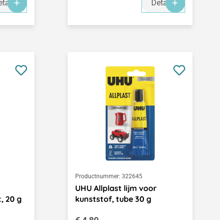
tails
Details
Productnummer:
322645
UHU Allplast lijm voor
, 20 g
kunststof, tube 30 g
Normale prijs: