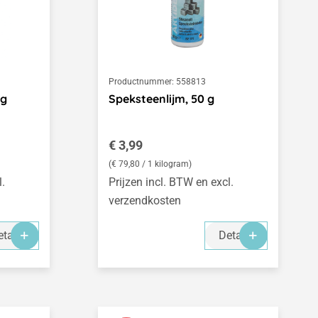
Productnummer:
558813
 g
Speksteenlijm, 50 g
Normale prijs:
€ 3,99
(€ 79,80 / 1 kilogram)
l.
Prijzen incl. BTW en excl.
verzendkosten
tails
Details