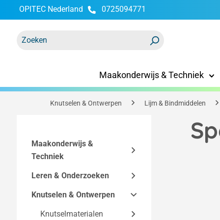
OPITEC Nederland
0725094771
oekopdracht
Ga naar de hoofdnavigatie
Maakonderwijs & Techniek
Knutselen & Ontwerpen
Lijm & Bindmiddelen
Sp
Maakonderwijs &
Techniek
Leren & Onderzoeken
Bouwpakketten
Knutselen & Ontwerpen
Technische
Functionele modellen
Easy-Line
accessoires
bouwpakketten
Makerspace
Knutselmaterialen
Elektriciteit en