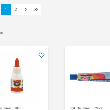
Pagina
Pagina
1
2
en
tnummer:
328065
Productnummer:
302973