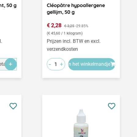
t, 50 g
Cléopâtre hypoallergene
gellijm, 50 g
Verkoopprijs:
€ 2,28
Normale prijs:
€ 3,25
-29.85%
(€ 45,60 / 1 kilogram)
l.
Prijzen incl. BTW en excl.
verzendkosten
-
+
tails
In het winkelmandje