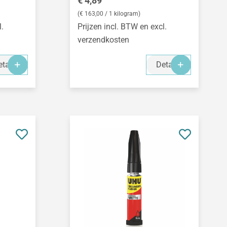
€ 4,89
(€ 163,00 / 1 kilogram)
l.
Prijzen incl. BTW en excl.
verzendkosten
tails
Details