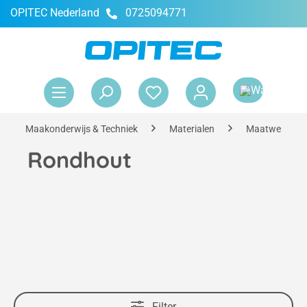
OPITEC Nederland
0725094771
hoofdinhoud
Win
Maakonderwijs & Techniek
Materialen
Maatwerk serv
Rondhout
Filter