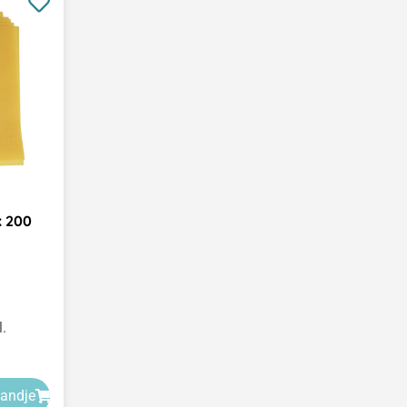
x 200
l.
mandje