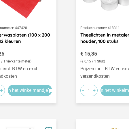
tnummer:
447420
Productnummer:
418311
erwasplaten (100 x 200
Theelichten in metale
2 kleuren
houder, 100 stuks
le prijs:
Normale prijs:
25
€ 15,35
 / 1 vierkante meter)
(€ 0,15 / 1 Stuk)
n incl. BTW en excl.
Prijzen incl. BTW en exc
ndkosten
verzendkosten
-
+
+
In het winkelmandje
In het winkel