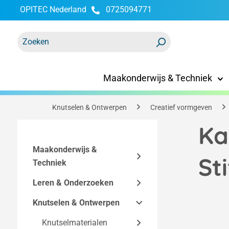
OPITEC Nederland
0725094771
oekopdracht
Ga naar de hoofdnavigatie
Maakonderwijs & Techniek
Knutselen & Ontwerpen
Creatief vormgeven
Ka
Maakonderwijs &
St
Techniek
Leren & Onderzoeken
Bouwpakketten
Knutselen & Ontwerpen
Technische
Functionele modellen
Easy-Line
accessoires
bouwpakketten
Makerspace
Knutselmaterialen
Elektriciteit en