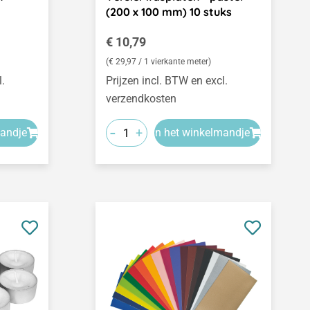
(200 x 100 mm) 10 stuks
Normale prijs:
€ 10,79
(€ 29,97 / 1 vierkante meter)
l.
Prijzen incl. BTW en excl.
verzendkosten
-
+
mandje
In het winkelmandje