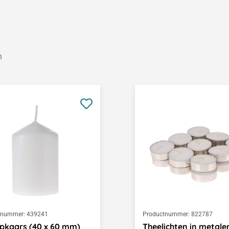
n
tnummer:
439241
Productnummer:
822787
pkaars (40 x 60 mm)
Theelichten in metale