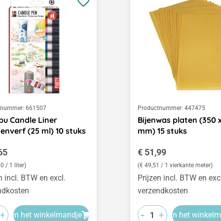
tnummer:
661507
Productnummer:
447475
u Candle Liner
Bijenwas platen (350 
enverf (25 ml) 10 stuks
mm) 15 stuks
le prijs:
Normale prijs:
65
€ 51,99
0 / 1 liter)
(€ 49,51 / 1 vierkante meter)
n incl. BTW en excl.
Prijzen incl. BTW en exc
ndkosten
verzendkosten
-
+
+
In het winkelmandje
In het winkel