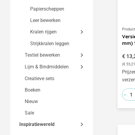
Sluitingen en meer
Papierscheppen
Haken, Klemmen &
Leer bewerken
Oogjes
Produc
Kralen rijgen
Versi
mm) 1
Strijkkralen leggen
Kralen
Textiel bewerken
Elastiek & Koorden
Norma
€ 13,
(€ 55,21
Gereedschap &
Lijm & Bindmiddelen
Textiel verven &
Prijze
Accessoires
ontwerpen
Creatieve sets
Alleslijm & Knutsellijm
verze
Vilten
Textiel, Zijde & Leer
Boeken
Speciale lijm
-
Textielverf & Batikverf
Weven, Wikkelen &
Viltwol
Nieuw
Houtlijm
Knopen
Gereedschap &
Gereedschap &
Sale
Smeltlijm
Accessoires
Accessoires
Haken & Breien
Wol, Garen, Koorden &
Inspiratiewereld
Bindmiddel
Linten
Borduren
Wol, garens, koorden &