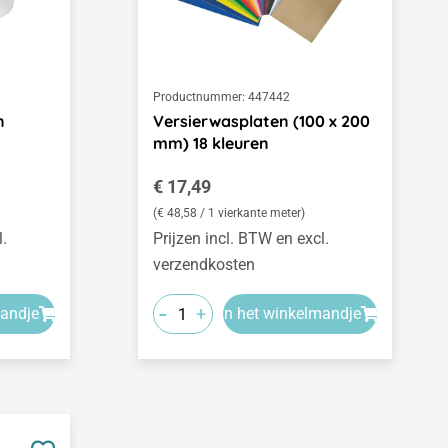
Productnummer:
447442
n
Versierwasplaten (100 x 200
mm) 18 kleuren
Normale prijs:
€ 17,49
(€ 48,58 / 1 vierkante meter)
l.
Prijzen incl. BTW en excl.
verzendkosten
-
+
mandje
In het winkelmandje