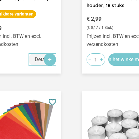
houder, 18 stuks
ikbare varianten
Normale prijs:
€ 2,99
le prijs:
9
(€ 0,17 / 1 Stuk)
n incl. BTW en excl.
Prijzen incl. BTW en exc
ndkosten
verzendkosten
-
+
Details
In het winkel