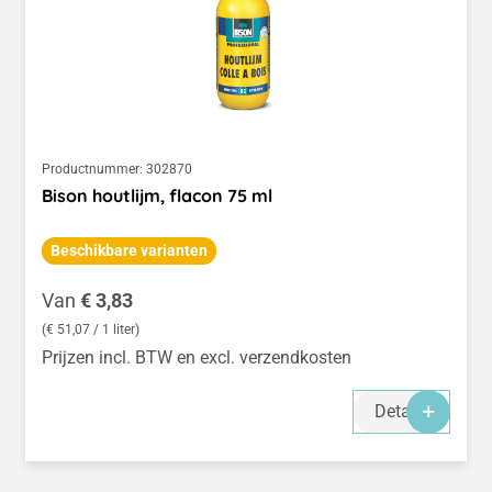
Productnummer:
302870
Bison houtlijm, flacon 75 ml
Beschikbare varianten
Normale prijs:
Van
€ 3,83
(€ 51,07 / 1 liter)
Prijzen incl. BTW en excl. verzendkosten
Details