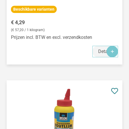
Beschikbare varianten
Normale prijs:
€ 4,29
(€ 57,20 / 1 kilogram)
Prijzen incl. BTW en excl. verzendkosten
Details