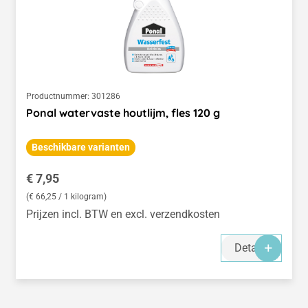
Productnummer:
301286
Ponal watervaste houtlijm, fles 120 g
Beschikbare varianten
Normale prijs:
€ 7,95
(€ 66,25 / 1 kilogram)
Prijzen incl. BTW en excl. verzendkosten
Details