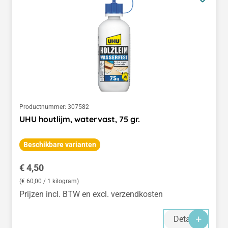
Productnummer:
307582
UHU houtlijm, watervast, 75 gr.
Beschikbare varianten
Normale prijs:
€ 4,50
(€ 60,00 / 1 kilogram)
Prijzen incl. BTW en excl. verzendkosten
Details