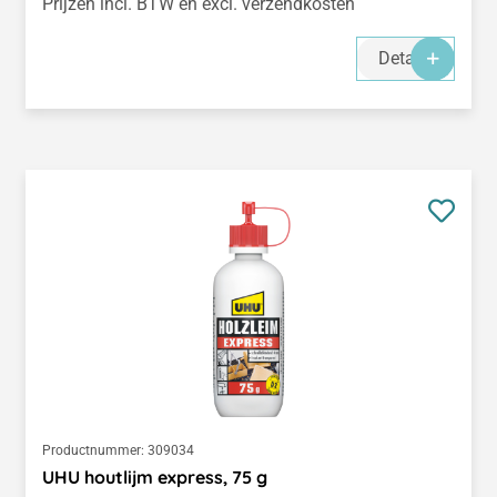
Prijzen incl. BTW en excl. verzendkosten
Details
Productnummer:
309034
UHU houtlijm express, 75 g