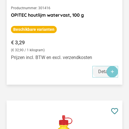
Productnummer:
301416
OPITEC houtlijm watervast, 100 g
Beschikbare varianten
Normale prijs:
€ 3,29
(€ 32,90 / 1 kilogram)
Prijzen incl. BTW en excl. verzendkosten
Details