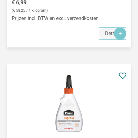
Normale prijs:
€ 6,99
(€ 58,25 / 1 kilogram)
Prijzen incl. BTW en excl. verzendkosten
Details