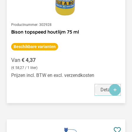
Productnummer:
302928
Bison topspeed houtlijm 75 ml
Beschikbare varianten
Normale prijs:
Van
€ 4,37
(€ 58,27 / 1 liter)
Prijzen incl. BTW en excl. verzendkosten
Details