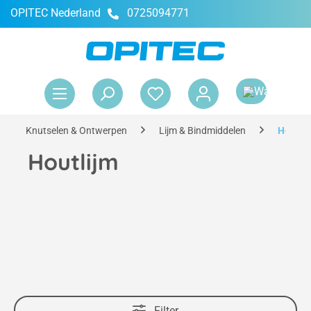
OPITEC Nederland
0725094771
hoofdinhoud
Win
Knutselen & Ontwerpen
Lijm & Bindmiddelen
Houtli
Houtlijm
Filter