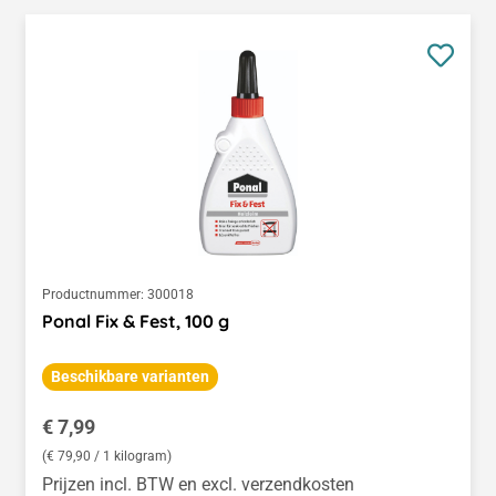
Productnummer:
300018
Ponal Fix & Fest, 100 g
Beschikbare varianten
Normale prijs:
€ 7,99
(€ 79,90 / 1 kilogram)
Prijzen incl. BTW en excl. verzendkosten