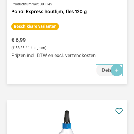
Productnummer:
301149
Ponal Express houtlijm, fles 120 g
Beschikbare varianten
Normale prijs:
€ 6,99
(€ 58,25 / 1 kilogram)
Prijzen incl. BTW en excl. verzendkosten
Details