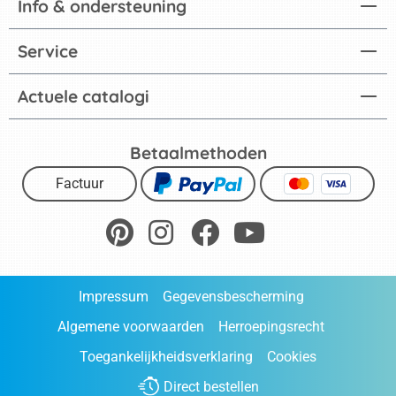
Info & ondersteuning
Service
Actuele catalogi
Betaalmethoden
Factuur
Impressum
Gegevensbescherming
Algemene voorwaarden
Herroepingsrecht
Toegankelijkheidsverklaring
Cookies
Direct bestellen