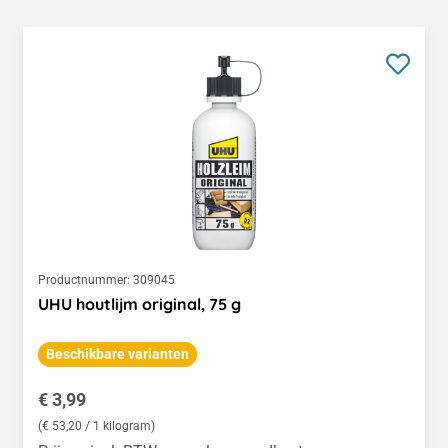
Productnummer:
309045
UHU houtlijm original, 75 g
Beschikbare varianten
Normale prijs:
€ 3,99
(€ 53,20 / 1 kilogram)