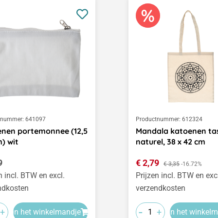
tnummer:
641097
Productnummer:
612324
nen portemonnee (12,5
Mandala katoenen ta
m) wit
naturel, 38 x 42 cm
le prijs:
Verkoopprijs:
9
€ 2,79
Normale prijs:
€ 3,35
-16.72%
n incl. BTW en excl.
Prijzen incl. BTW en exc
ndkosten
verzendkosten
-
+
+
In het winkelmandje
In het winkel