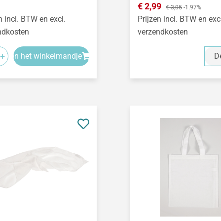
Verkoopprijs:
€ 2,99
Normale prijs:
€ 3,05
-1.97%
n incl. BTW en excl.
Prijzen incl. BTW en exc
ndkosten
verzendkosten
+
In het winkelmandje
De