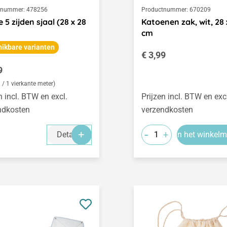
tnummer:
478256
Productnummer:
670209
 5 zijden sjaal (28 x 28
Katoenen zak, wit, 28 
cm
ikbare varianten
Normale prijs:
€ 3,99
le prijs:
9
 / 1 vierkante meter)
n incl. BTW en excl.
Prijzen incl. BTW en exc
ndkosten
verzendkosten
-
+
Details
In het winkel