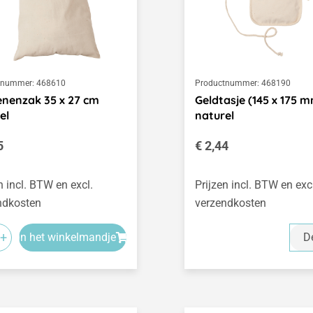
tnummer:
468610
Productnummer:
468190
nenzak 35 x 27 cm
Geldtasje (145 x 175 
el
naturel
le prijs:
Normale prijs:
5
€ 2,44
n incl. BTW en excl.
Prijzen incl. BTW en exc
ndkosten
verzendkosten
+
In het winkelmandje
De