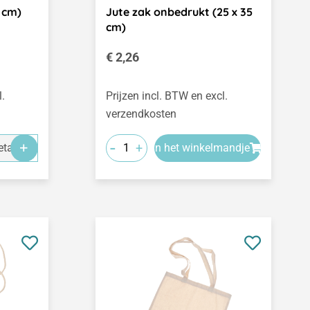
 cm)
Jute zak onbedrukt (25 x 35
cm)
Normale prijs:
€ 2,26
l.
Prijzen incl. BTW en excl.
verzendkosten
-
+
tails
In het winkelmandje