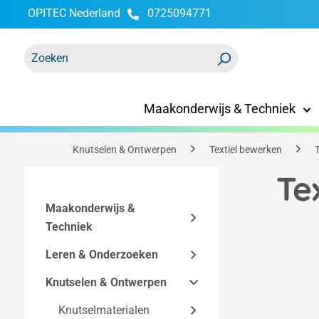
OPITEC Nederland
0725094771
oekopdracht
Ga naar de hoofdnavigatie
Maakonderwijs & Techniek
Knutselen & Ontwerpen
Textiel bewerken
Te
Maakonderwijs &
Techniek
Leren & Onderzoeken
Bouwpakketten
Knutselen & Ontwerpen
Technische
Functionele modellen
Easy-Line
accessoires
bouwpakketten
Makerspace
Knutselmaterialen
Elektriciteit en