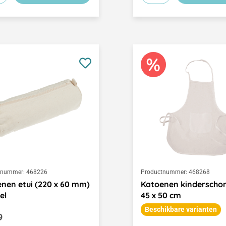
tnummer:
468226
Productnummer:
468268
nen etui (220 x 60 mm)
Katoenen kinderschort
el
45 x 50 cm
Beschikbare varianten
le prijs:
9