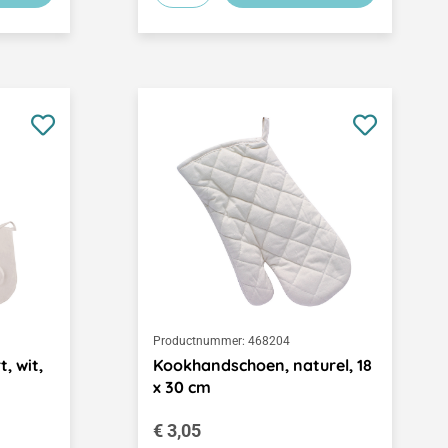
Productnummer:
468204
, wit,
Kookhandschoen, naturel, 18
x 30 cm
Normale prijs:
€ 3,05