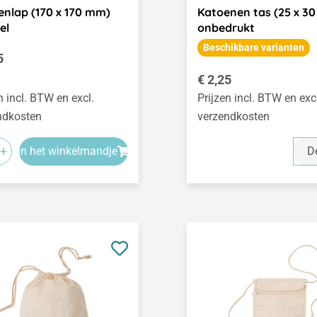
nlap (170 x 170 mm)
Katoenen tas (25 x 30
el
onbedrukt
Beschikbare varianten
le prijs:
5
Normale prijs:
€ 2,25
n incl. BTW en excl.
Prijzen incl. BTW en exc
ndkosten
verzendkosten
+
In het winkelmandje
De