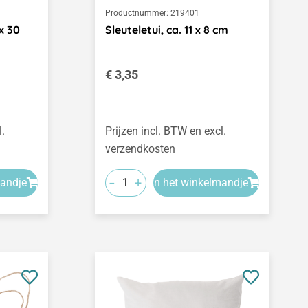
Productnummer:
219401
x 30
Sleuteletui, ca. 11 x 8 cm
Normale prijs:
€ 3,35
l.
Prijzen incl. BTW en excl.
verzendkosten
-
+
mandje
In het winkelmandje