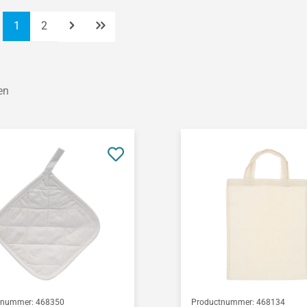
Pagina
Pagina
1
2
en
tnummer:
468350
Productnummer:
468134