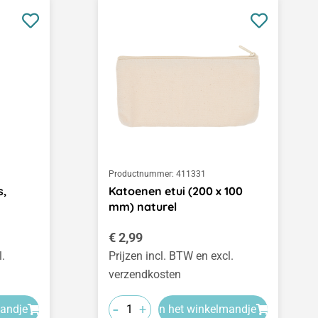
Productnummer:
411331
s,
Katoenen etui (200 x 100
mm) naturel
Normale prijs:
€ 2,99
l.
Prijzen incl. BTW en excl.
verzendkosten
-
+
mandje
In het winkelmandje