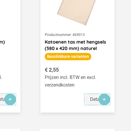
Productnummer:
469013
mm)
Katoenen tas met hengsels
(380 x 420 mm) naturel
Beschikbare varianten
Normale prijs:
€ 2,55
l.
Prijzen incl. BTW en excl.
verzendkosten
tails
Details