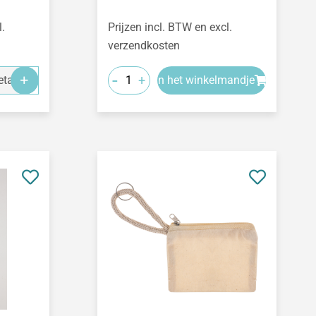
l.
Prijzen incl. BTW en excl.
verzendkosten
-
+
tails
In het winkelmandje