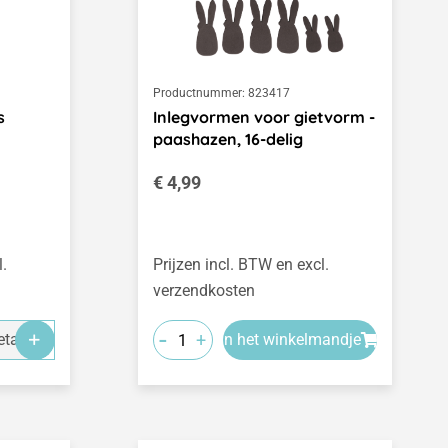
Productnummer:
823417
s
Inlegvormen voor gietvorm -
paashazen, 16-delig
Normale prijs:
€ 4,99
l.
Prijzen incl. BTW en excl.
verzendkosten
-
+
tails
In het winkelmandje