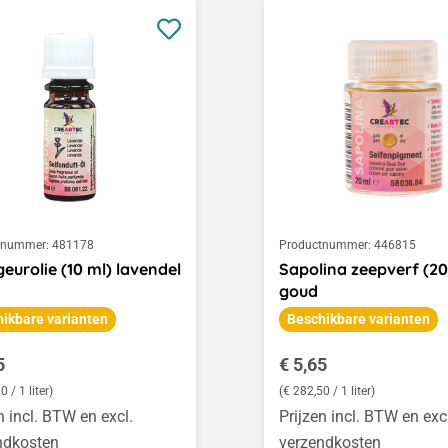
tnummer:
481178
Productnummer:
446815
eurolie (10 ml) lavendel
Sapolina zeepverf (20
goud
ikbare varianten
Beschikbare varianten
le prijs:
Normale prijs:
5
€ 5,65
0 / 1 liter)
(€ 282,50 / 1 liter)
n incl. BTW en excl.
Prijzen incl. BTW en exc
ndkosten
verzendkosten