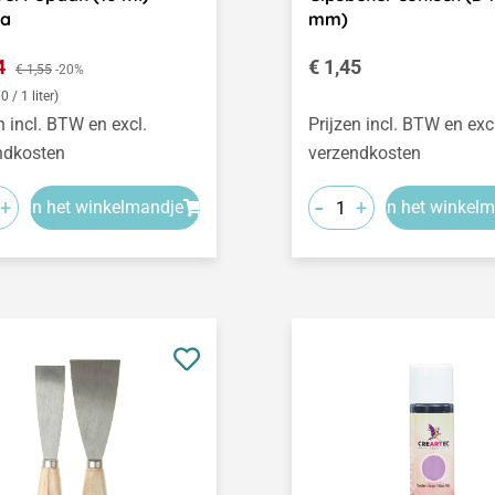
a
mm)
opprijs:
Normale prijs:
24
Normale prijs:
€ 1,45
€ 1,55
-20%
0 / 1 liter)
n incl. BTW en excl.
Prijzen incl. BTW en exc
ndkosten
verzendkosten
-
+
+
In het winkelmandje
In het winkel