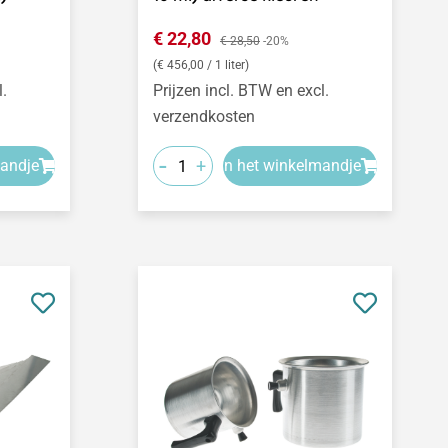
Verkoopprijs:
€ 22,80
Normale prijs:
€ 28,50
-20%
(€ 456,00 / 1 liter)
l.
Prijzen incl. BTW en excl.
verzendkosten
-
+
mandje
In het winkelmandje