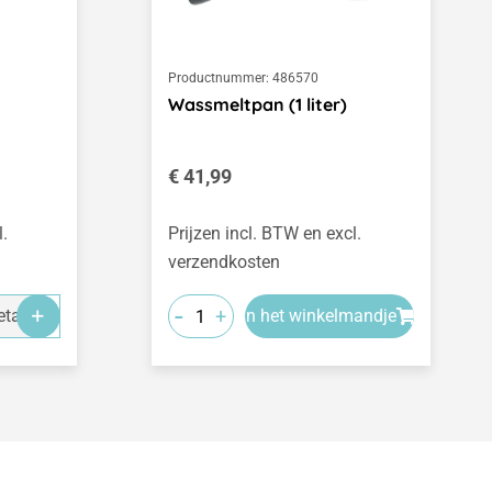
Productnummer:
486570
Wassmeltpan (1 liter)
Normale prijs:
€ 41,99
l.
Prijzen incl. BTW en excl.
verzendkosten
-
+
tails
In het winkelmandje