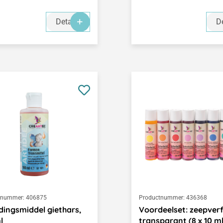
Details
De
tnummer:
406875
Productnummer:
436368
dingsmiddel giethars,
Voordeelset: zeepver
l
transparant (8 x 10 ml