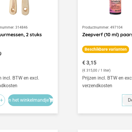
tnummer:
314846
Productnummer:
497104
urmessen, 2 stuks
Zeepverf (10 ml) paar
Beschikbare varianten
le prijs:
9
Normale prijs:
€ 3,15
(€ 315,00 / 1 liter)
n incl. BTW en excl.
Prijzen incl. BTW en exc
ndkosten
verzendkosten
+
In het winkelmandje
De