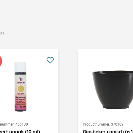
en
tnummer:
466130
Productnummer:
370109
erf opaak (10 ml)
Gipsbeker conisch (ø 