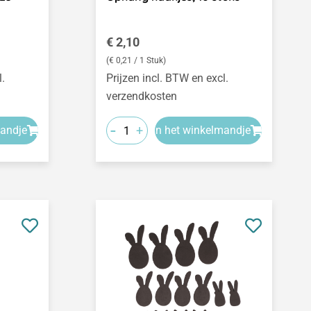
Normale prijs:
€ 2,10
(€ 0,21 / 1 Stuk)
l.
Prijzen incl. BTW en excl.
verzendkosten
-
+
mandje
In het winkelmandje