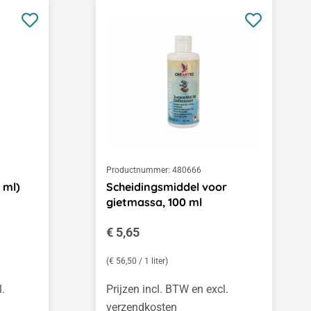
Productnummer:
480666
 ml)
Scheidingsmiddel voor
gietmassa, 100 ml
Normale prijs:
€ 5,65
(€ 56,50 / 1 liter)
l.
Prijzen incl. BTW en excl.
verzendkosten