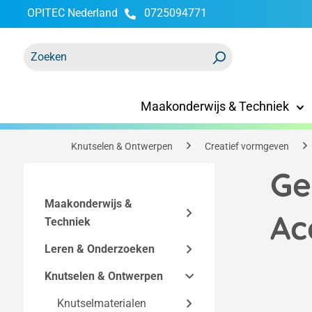
OPITEC Nederland
0725094771
oekopdracht
Ga naar de hoofdnavigatie
Maakonderwijs & Techniek
Knutselen & Ontwerpen
Creatief vormgeven
Ge
Maakonderwijs &
Ac
Techniek
Leren & Onderzoeken
Bouwpakketten
Knutselen & Ontwerpen
Technische
Functionele modellen
Easy-Line
accessoires
bouwpakketten
Makerspace
Knutselmaterialen
Elektriciteit en