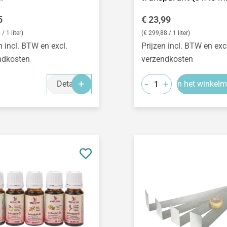
le prijs:
Normale prijs:
5
€ 23,99
/ 1 liter)
(€ 299,88 / 1 liter)
n incl. BTW en excl.
Prijzen incl. BTW en exc
ndkosten
verzendkosten
-
+
Details
In het winkel