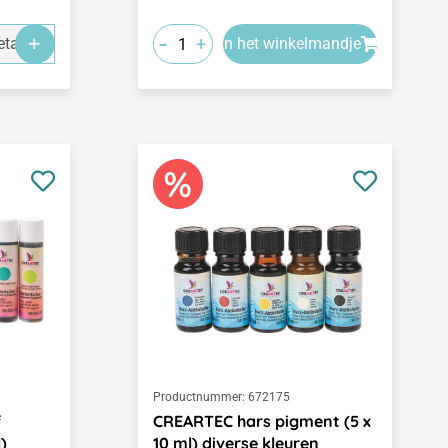
-
+
tails
In het winkelmandje
Productnummer:
672175
f
CREARTEC hars pigment (5 x
)
10 ml) diverse kleuren