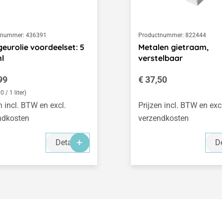
tnummer:
436391
Productnummer:
822444
eurolie voordeelset: 5
Metalen gietraam,
ml
verstelbaar
le prijs:
Normale prijs:
99
€ 37,50
0 / 1 liter)
n incl. BTW en excl.
Prijzen incl. BTW en exc
ndkosten
verzendkosten
Details
De