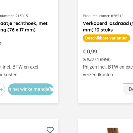
tnummer:
215315
Productnummer:
826213
laatje rechthoek, met
Verkoperd lasdraad (1
ng (76 x 17 mm)
mm) 10 stuks
Beschikbare varianten
le prijs:
5
Normale prijs:
€ 0,99
(€ 0,20 / 1 meter)
n incl. BTW en excl.
Prijzen incl. BTW en exc
ndkosten
verzendkosten
+
In het winkelmandje
De