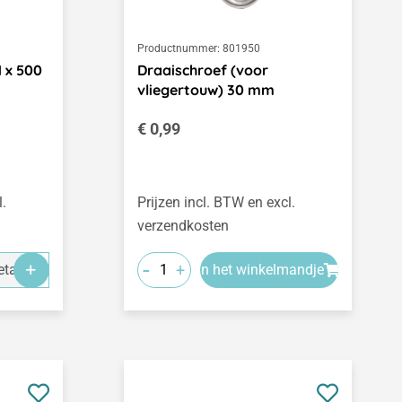
Productnummer:
801950
 x 500
Draaischroef (voor
vliegertouw) 30 mm
Normale prijs:
€ 0,99
l.
Prijzen incl. BTW en excl.
verzendkosten
-
+
tails
In het winkelmandje