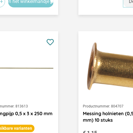
+
In het winkelmandje
De
tnummer:
813613
Productnummer:
804707
ngpijp 0,5 x 3 x 250 mm
Messing holnieten (0,5
mm) 10 stuks
ikbare varianten
Normale prijs:
€ 1,15