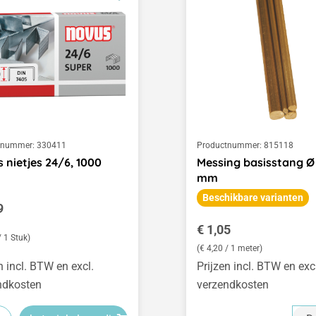
tnummer:
330411
Productnummer:
815118
 nietjes 24/6, 1000
Messing basisstang Ø 
mm
Beschikbare varianten
le prijs:
9
Normale prijs:
€ 1,05
/ 1 Stuk)
(€ 4,20 / 1 meter)
n incl. BTW en excl.
Prijzen incl. BTW en exc
ndkosten
verzendkosten