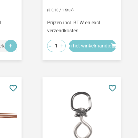
(€ 0,10 / 1 Stuk)
l.
Prijzen incl. BTW en excl.
verzendkosten
-
+
tails
In het winkelmandje