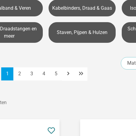
lband & Veren
Kabelbinders, Draad & Gaas
Is
 Draadstangen en
Scha
Staven, Pijpen & Hulzen
meer
Mat
Pagina
Pagina
Pagina
Pagina
Pagina
1
2
3
4
5
ten