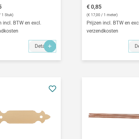
le prijs:
Normale prijs:
5
€ 0,85
/ 1 Stuk)
(€ 17,00 / 1 meter)
n incl. BTW en excl.
Prijzen incl. BTW en exc
ndkosten
verzendkosten
Details
De