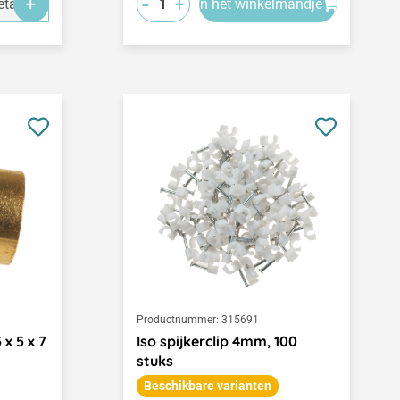
-
+
tails
In het winkelmandje
Productnummer:
315691
 x 5 x 7
Iso spijkerclip 4mm, 100
stuks
Beschikbare varianten