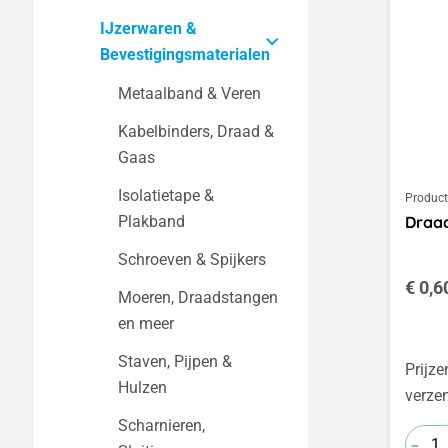
Seizoensgebonden
IJzerwaren &
Uurwerken
bouwpakketten
Bevestigingsmaterialen
Wijzers & Wijzerplaten
Metaalband & Veren
Kabelbinders, Draad &
Gaas
Isolatietape &
Produc
Draad
Plakband
Schroeven & Spijkers
Norma
€ 0,6
Moeren, Draadstangen
en meer
Staven, Pijpen &
Prijze
Hulzen
verze
Scharnieren,
-