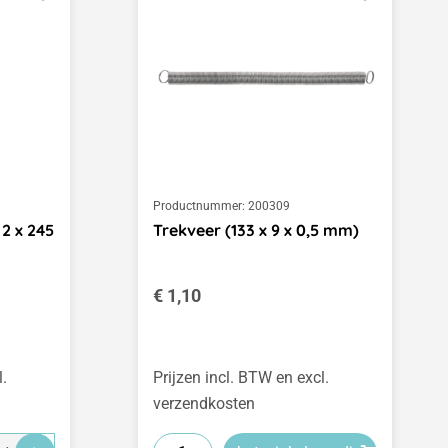
Productnummer:
200309
2 x 245
Trekveer (133 x 9 x 0,5 mm)
Normale prijs:
€ 1,10
l.
Prijzen incl. BTW en excl.
verzendkosten