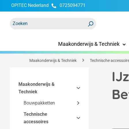
OPITEC Nederland
0725094771
oekopdracht
Ga naar de hoofdnavigatie
Maakonderwijs & Techniek
Maakonderwijs & Techniek
Technische accessoir
IJ
Maakonderwijs &
Be
Techniek
Bouwpakketten
Technische
Easy-Line
accessoires
bouwpakketten