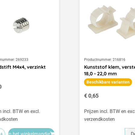
tnummer:
269233
Productnummer:
216816
stift M4x4, verzinkt
Kunststof klem, verst
18,0 - 22,0 mm
Beschikbare varianten
le prijs:
0
Normale prijs:
€ 0,65
n incl. BTW en excl.
Prijzen incl. BTW en exc
ndkosten
verzendkosten
+
In het winkelmandje
De