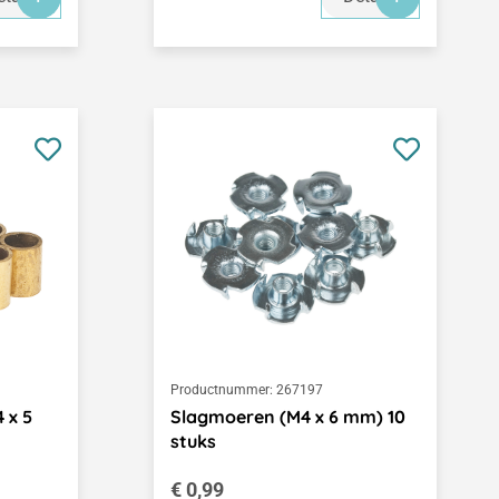
Productnummer:
267197
 x 5
Slagmoeren (M4 x 6 mm) 10
stuks
Normale prijs:
€ 0,99