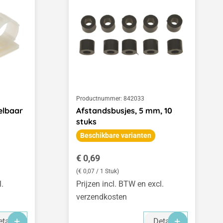
Productnummer:
842033
elbaar
Afstandsbusjes, 5 mm, 10
stuks
Beschikbare varianten
Normale prijs:
€ 0,69
(€ 0,07 / 1 Stuk)
l.
Prijzen incl. BTW en excl.
verzendkosten
tails
Details