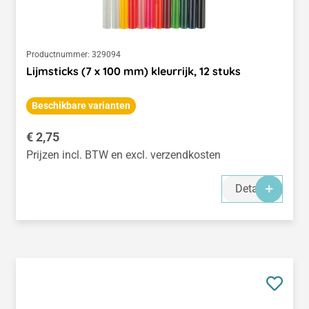
Productnummer:
329094
Lijmsticks (7 x 100 mm) kleurrijk, 12 stuks
Beschikbare varianten
Normale prijs:
€ 2,75
Prijzen incl. BTW en excl. verzendkosten
Details