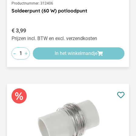
Productnummer:
312406
Soldeerpunt (60 W) potloodpunt
Normale prijs:
€ 3,99
Prijzen incl. BTW en excl. verzendkosten
-
+
In het winkelmandje