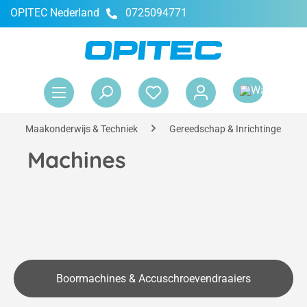
OPITEC Nederland
0725094771
hoofdinhoud
Win
Maakonderwijs & Techniek
Gereedschap & Inrichtingen
Machines
Boormachines & Accuschroevendraaiers