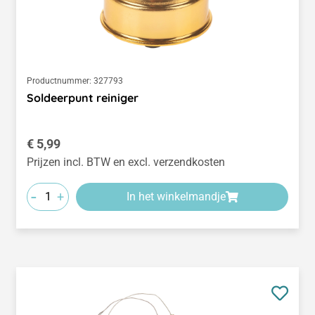
Productnummer:
327793
Soldeerpunt reiniger
Normale prijs:
€ 5,99
Prijzen incl. BTW en excl. verzendkosten
-
+
In het winkelmandje