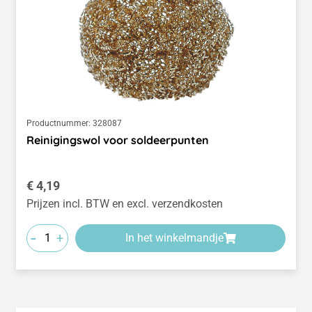
Productnummer:
328087
Reinigingswol voor soldeerpunten
Normale prijs:
€ 4,19
Prijzen incl. BTW en excl. verzendkosten
-
+
In het winkelmandje