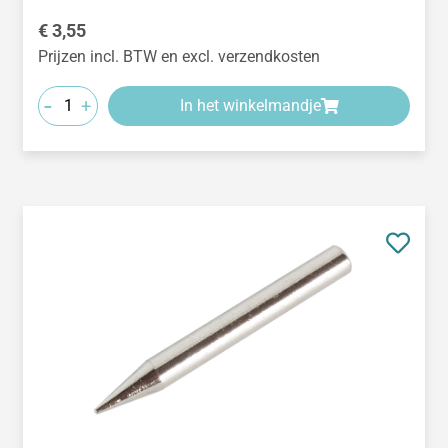
Normale prijs:
€ 3,55
Prijzen incl. BTW en excl. verzendkosten
-
+
In het winkelmandje