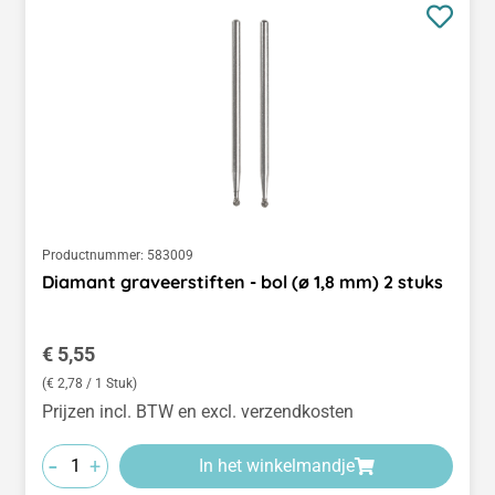
Productnummer:
583009
Diamant graveerstiften - bol (ø 1,8 mm) 2 stuks
Normale prijs:
€ 5,55
(€ 2,78 / 1 Stuk)
Prijzen incl. BTW en excl. verzendkosten
-
+
In het winkelmandje