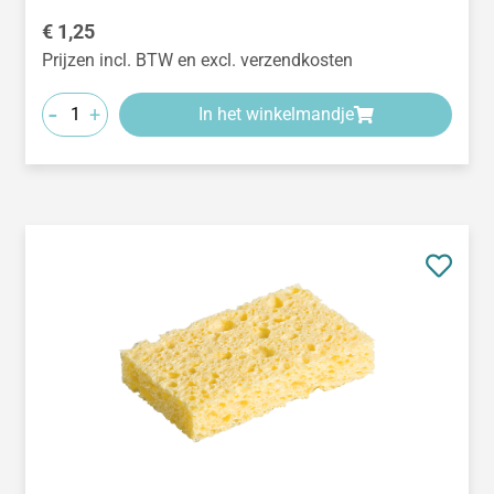
Normale prijs:
€ 1,25
Prijzen incl. BTW en excl. verzendkosten
-
+
In het winkelmandje