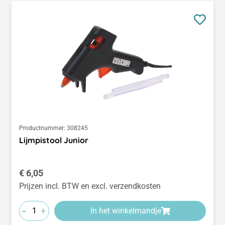
Productnummer:
308245
Lijmpistool Junior
Normale prijs:
€ 6,05
Prijzen incl. BTW en excl. verzendkosten
-
+
In het winkelmandje