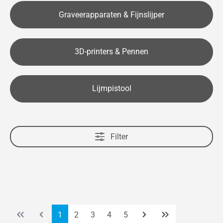
Graveerapparaten & Fijnslijper
3D-printers & Pennen
Lijmpistool
Filter
Pagina
Pagina
Pagina
Pagina
Pagina
1
2
3
4
5