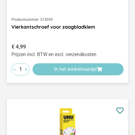
Productnummer:
373059
Vierkantschroef voor zaagbladklem
Normale prijs:
€ 4,99
Prijzen incl. BTW en excl. verzendkosten
-
+
In het winkelmandje