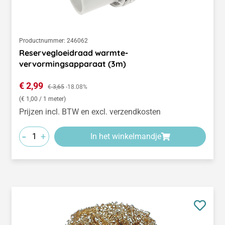
Productnummer:
246062
Reservegloeidraad warmte-
vervormingsapparaat (3m)
Verkoopprijs:
€ 2,99
Normale prijs:
€ 3,65
-18.08%
(€ 1,00 / 1 meter)
Prijzen incl. BTW en excl. verzendkosten
-
+
In het winkelmandje