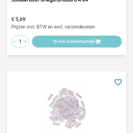
Normale prijs:
€ 5,69
Prijzen incl. BTW en excl. verzendkosten
-
+
In het winkelmandje