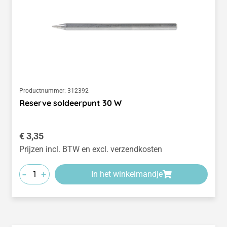
Productnummer:
312392
Reserve soldeerpunt 30 W
Normale prijs:
€ 3,35
Prijzen incl. BTW en excl. verzendkosten
-
+
In het winkelmandje