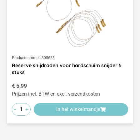
Productnummer:
305683
Reserve snijdraden voor hardschuim snijder 5
stuks
Normale prijs:
€ 5,99
Prijzen incl. BTW en excl. verzendkosten
-
+
In het winkelmandje