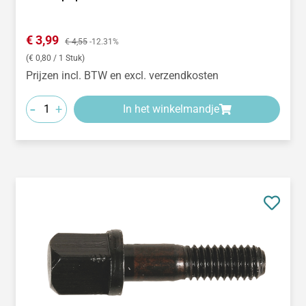
Verkoopprijs:
€ 3,99
Normale prijs:
€ 4,55
-12.31%
(€ 0,80 / 1 Stuk)
Prijzen incl. BTW en excl. verzendkosten
-
+
In het winkelmandje