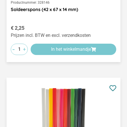
Productnummer:
328146
Soldeerspons (42 x 67 x 14 mm)
Normale prijs:
€ 2,25
Prijzen incl. BTW en excl. verzendkosten
-
+
In het winkelmandje