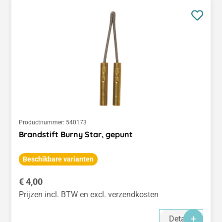
Productnummer:
540173
Brandstift Burny Star, gepunt
Beschikbare varianten
Normale prijs:
€ 4,00
Prijzen incl. BTW en excl. verzendkosten
Details