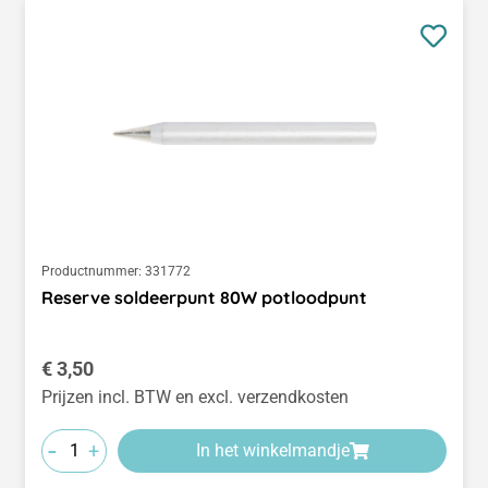
Productnummer:
331772
Reserve soldeerpunt 80W potloodpunt
Normale prijs:
€ 3,50
Prijzen incl. BTW en excl. verzendkosten
-
+
In het winkelmandje