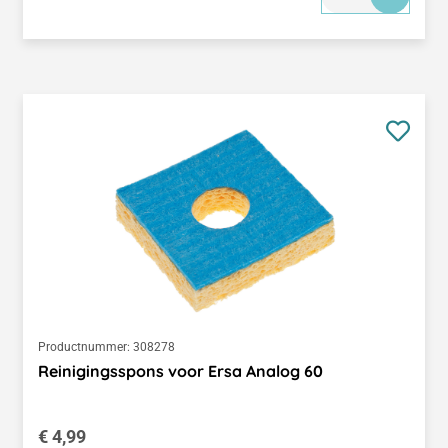
Productnummer:
308278
Reinigingsspons voor Ersa Analog 60
Normale prijs:
€ 4,99