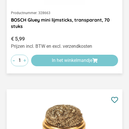
Productnummer:
328663
BOSCH Gluey mini lijmsticks, transparant, 70
stuks
Normale prijs:
€ 5,99
Prijzen incl. BTW en excl. verzendkosten
-
+
In het winkelmandje