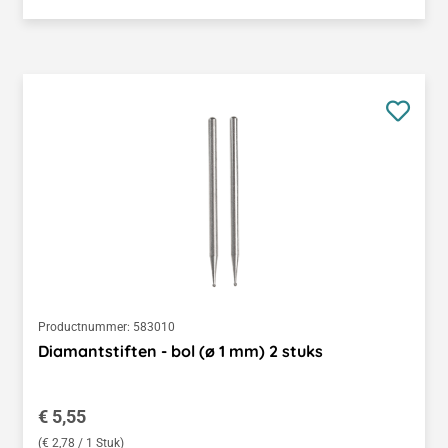
Productnummer:
583010
Diamantstiften - bol (ø 1 mm) 2 stuks
Normale prijs:
€ 5,55
(€ 2,78 / 1 Stuk)