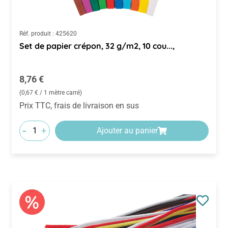
Réf. produit :
425620
Set de papier crépon, 32 g/m2, 10 cou...,
Prix régulier :
8,76 €
(0,67 € / 1 mètre carré)
Prix TTC, frais de livraison en sus
-
+
Ajouter au panier