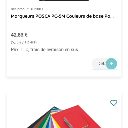
Réf. produit :
615883
Marqueurs POSCA PC-5M Couleurs de base Po...
Prix régulier :
42,83 €
(5,35 € / 1 pièce)
Prix TTC, frais de livraison en sus
Détails