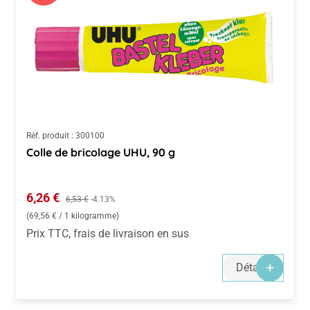
Réf. produit :
300100
Colle de bricolage UHU, 90 g
Prix de vente :
6,26 €
Prix régulier :
6,53 €
-4.13%
(69,56 € / 1 kilogramme)
Prix TTC, frais de livraison en sus
Détails