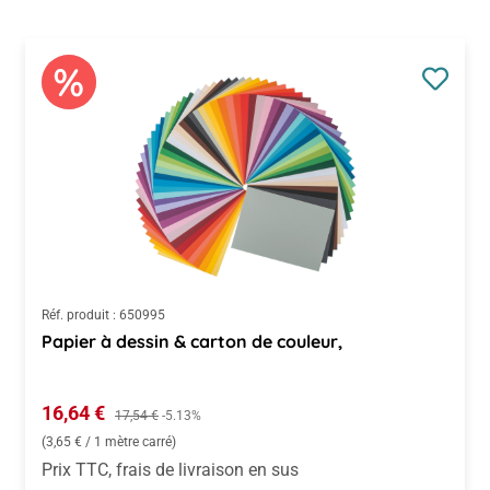
Réf. produit :
650995
Papier à dessin & carton de couleur,
Prix de vente :
16,64 €
Prix régulier :
17,54 €
-5.13%
(3,65 € / 1 mètre carré)
Prix TTC, frais de livraison en sus