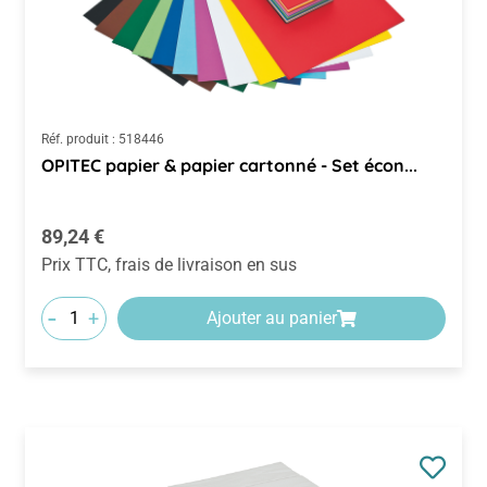
Réf. produit :
518446
OPITEC papier & papier cartonné - Set écon...
Prix régulier :
89,24 €
Prix TTC, frais de livraison en sus
-
+
Ajouter au panier