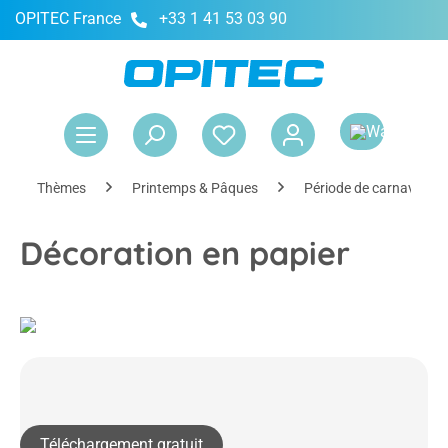
OPITEC France
+33 1 41 53 03 90
tenu principal
Le 
Thèmes
Printemps & Pâques
Période de carnaval
Décoration en papier
Téléchargement gratuit