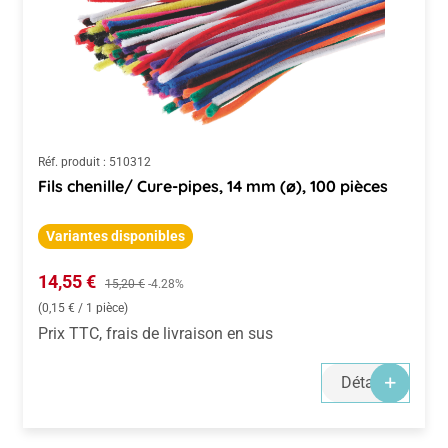
Réf. produit :
510312
Fils chenille/ Cure-pipes, 14 mm (ø), 100 pièces
Variantes disponibles
Prix de vente :
14,55 €
Prix régulier :
15,20 €
-4.28%
(0,15 € / 1 pièce)
Prix TTC, frais de livraison en sus
Détails