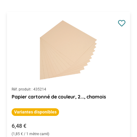
Réf. produit :
435214
Papier cartonné de couleur, 2..., chamois
Variantes disponibles
Prix régulier :
6,48 €
(1,85 € / 1 mètre carré)