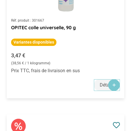
Réf. produit :
301667
OPITEC colle universelle, 90 g
Variantes disponibles
Prix régulier :
3,47 €
(38,56 € / 1 kilogramme)
Prix TTC, frais de livraison en sus
Détails