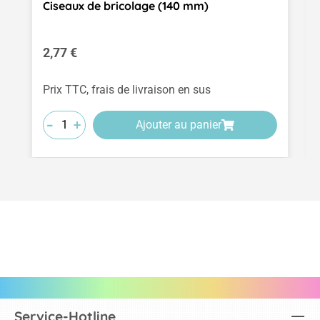
Ciseaux de bricolage (140 mm)
Prix régulier :
2,77 €
Prix TTC, frais de livraison en sus
-
-
-
+
+
+
Ajouter au panier
Service-Hotline