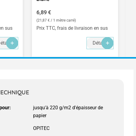
Prix régulier :
Pr
6,89 €
5
(21,87 € / 1 mètre carré)
(5
 en sus
Prix TTC, frais de livraison en sus
Pr
-
-
-
étails
Détails
TECHNIQUE
pour:
jusqu'à 220 g/m2 d'épaisseur de
papier