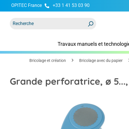
OPITEC France
+33 1 41 53 03 90
recherche
Passer à la navigation principale
Travaux manuels et technologi
Bricolage et création
Bricolage avec du papier
Grande perforatrice, ø 5...
Ignorer la galerie d'images