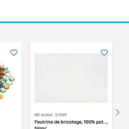
Réf. produit :
515389
Ré
Feutrine de bricolage, 100% pol...,
S
blanc