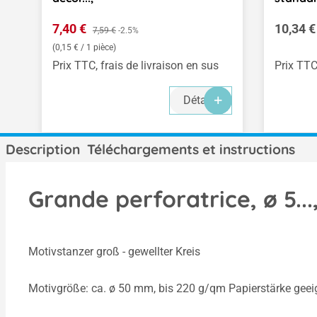
Prix de vente :
Prix rég
7,40 €
Prix régulier :
10,34 €
7,59 €
-2.5%
(0,15 € / 1 pièce)
Prix TTC, frais de livraison en sus
Prix TTC
Détails
Description
Téléchargements et instructions
Grande perforatrice, ø 5..
Motivstanzer groß - gewellter Kreis
Motivgröße: ca. ø 50 mm, bis 220 g/qm Papierstärke geeig