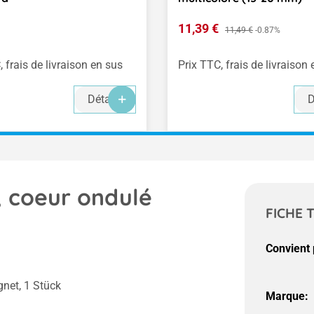
ulier :
Prix de vente :
11,39 €
Prix régulier :
11,49 €
-0.87%
, frais de livraison en sus
Prix TTC, frais de livraison
Détails
D
., coeur ondulé
FICHE 
Convient 
net, 1 Stück
Marque: