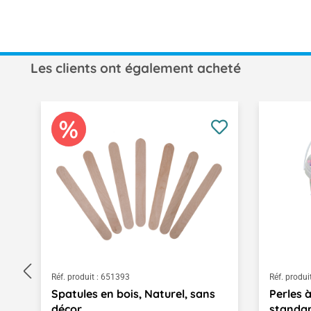
Les clients ont également acheté
Ignorer la galerie de produits
Réf. produit :
651393
Réf. produit
Spatules en bois, Naturel, sans
Perles 
décor...,
standa