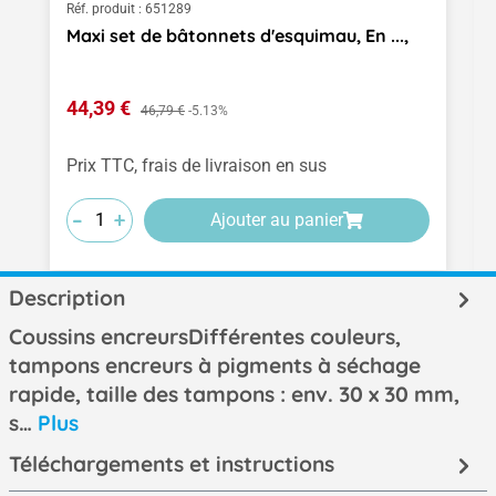
Réf. produit :
651289
Maxi set de bâtonnets d'esquimau, En ...,
Prix de vente :
44,39 €
Prix régulier :
46,79 €
-5.13%
Prix TTC, frais de livraison en sus
-
-
-
+
+
+
Ajouter au panier
Description
Coussins encreursDifférentes couleurs,
tampons encreurs à pigments à séchage
rapide, taille des tampons : env. 30 x 30 mm,
s…
Plus
Téléchargements et instructions