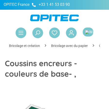
OPITEC France
+33 1 41 53 03 90
tenu principal
Le 
Bricolage et création
Bricolage avec du papier
Outils
Coussins encreurs -
couleurs de base- ,
Ignorer la galerie d'images