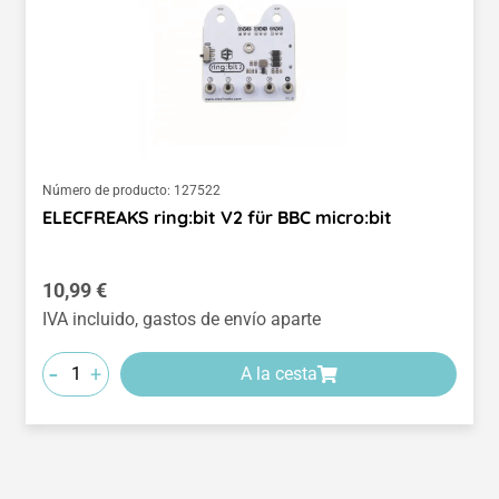
Número de producto:
127522
ELECFREAKS ring:bit V2 für BBC micro:bit
Precio normal:
10,99 €
IVA incluido, gastos de envío aparte
-
+
A la cesta