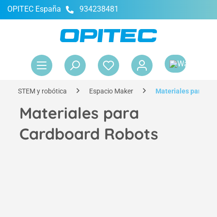
OPITEC España
934238481
enido principal
El 
STEM y robótica
Espacio Maker
Materiales para Ca
Materiales para
Cardboard Robots