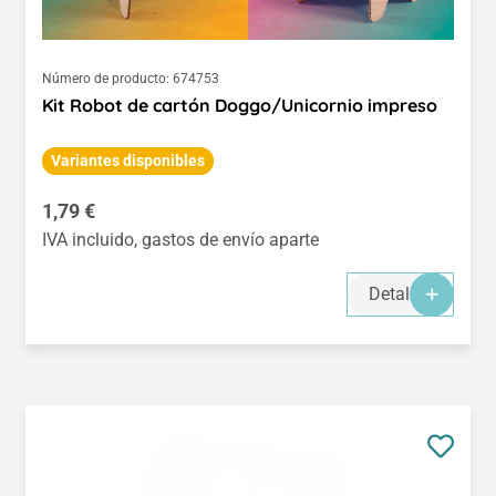
Número de producto:
674753
Kit Robot de cartón Doggo/Unicornio impreso
Variantes disponibles
Precio normal:
1,79 €
IVA incluido, gastos de envío aparte
Detalles