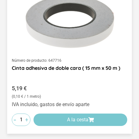
Número de producto:
647716
Cinta adhesiva de doble cara ( 15 mm x 50 m )
Precio normal:
5,19 €
(0,10 € / 1 metro)
IVA incluido, gastos de envío aparte
-
+
A la cesta