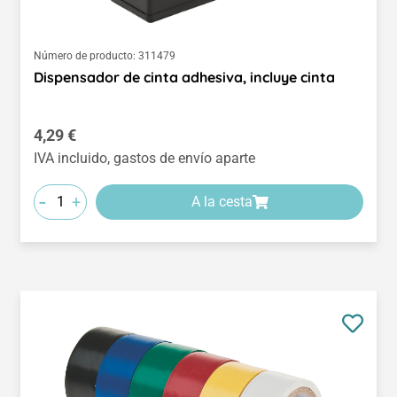
Número de producto:
311479
Dispensador de cinta adhesiva, incluye cinta
Precio normal:
4,29 €
IVA incluido, gastos de envío aparte
-
+
A la cesta