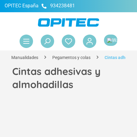
OPITEC España
934238481
enido principal
El 
Manualidades
Pegamentos y colas
Cintas adhesivas
Cintas adhesivas y
almohadillas