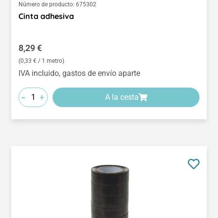
Número de producto:
675302
Cinta adhesiva
Precio normal:
8,29 €
(0,33 € / 1 metro)
IVA incluido, gastos de envío aparte
-
+
A la cesta