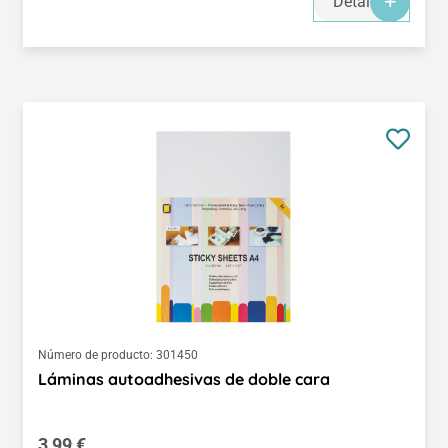
Detalles
Número de producto:
301450
Láminas autoadhesivas de doble cara
Precio normal:
3,99 €