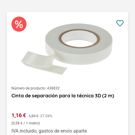
Número de producto:
438832
Cinta de separación para la técnica 3D (2 m)
Precio de venta:
1,16 €
Precio normal:
1,59 €
-27.04%
(0,58 € / 1 metro)
IVA incluido, gastos de envío aparte