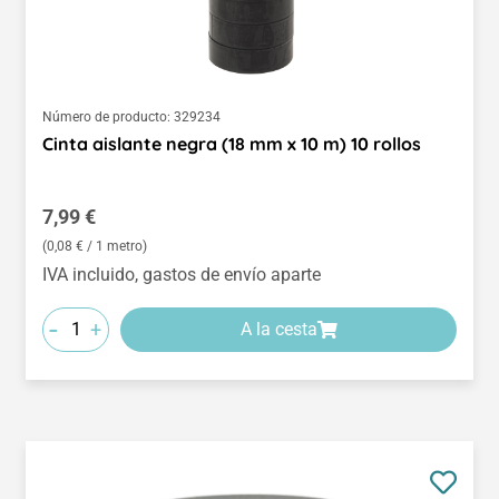
Número de producto:
329234
Cinta aislante negra (18 mm x 10 m) 10 rollos
Precio normal:
7,99 €
(0,08 € / 1 metro)
IVA incluido, gastos de envío aparte
-
+
A la cesta