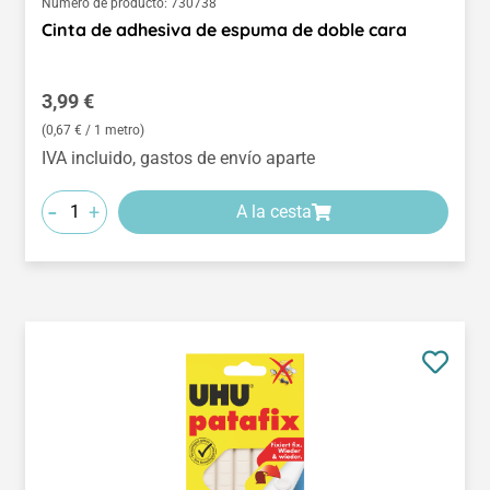
Número de producto:
730738
Cinta de adhesiva de espuma de doble cara
Precio normal:
3,99 €
(0,67 € / 1 metro)
IVA incluido, gastos de envío aparte
-
+
A la cesta