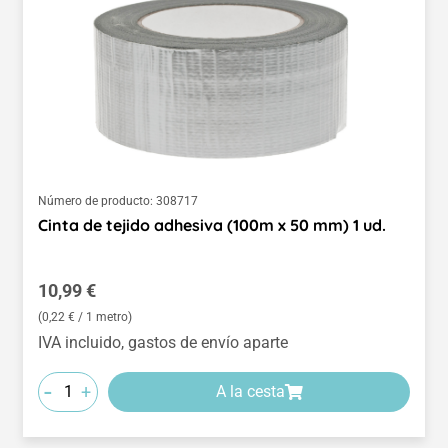
Número de producto:
308717
Cinta de tejido adhesiva (100m x 50 mm) 1 ud.
Precio normal:
10,99 €
(0,22 € / 1 metro)
IVA incluido, gastos de envío aparte
-
+
A la cesta