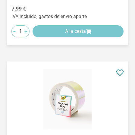
Precio normal:
7,99 €
IVA incluido, gastos de envío aparte
-
+
A la cesta