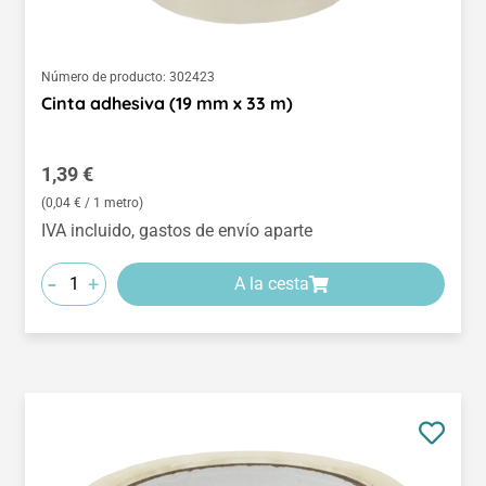
Número de producto:
302423
Cinta adhesiva (19 mm x 33 m)
Precio normal:
1,39 €
(0,04 € / 1 metro)
IVA incluido, gastos de envío aparte
-
+
A la cesta