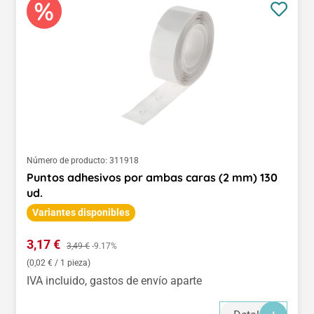
Número de producto:
311918
Puntos adhesivos por ambas caras (2 mm) 130
ud.
Variantes disponibles
Precio de venta:
3,17 €
Precio normal:
3,49 €
-9.17%
(0,02 € / 1 pieza)
IVA incluido, gastos de envío aparte