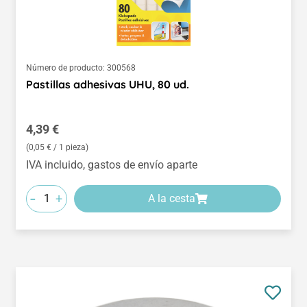
Número de producto:
300568
Pastillas adhesivas UHU, 80 ud.
Precio normal:
4,39 €
(0,05 € / 1 pieza)
IVA incluido, gastos de envío aparte
-
+
A la cesta