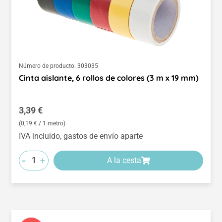
Número de producto:
303035
Cinta aislante, 6 rollos de colores (3 m x 19 mm)
Precio normal:
3,39 €
(0,19 € / 1 metro)
IVA incluido, gastos de envío aparte
-
+
A la cesta