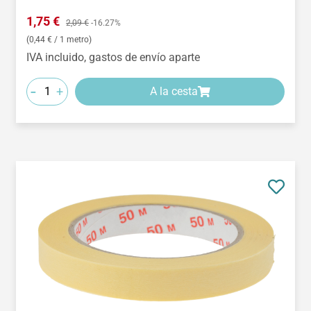
Precio de venta:
1,75 €
Precio normal:
2,09 €
-16.27%
(0,44 € / 1 metro)
IVA incluido, gastos de envío aparte
-
+
A la cesta