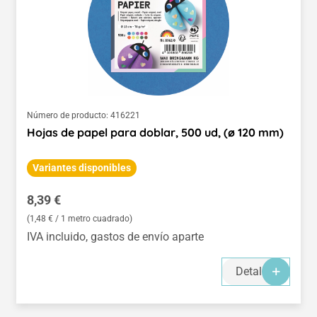
Número de producto:
416221
Hojas de papel para doblar, 500 ud, (ø 120 mm)
Variantes disponibles
Precio normal:
8,39 €
(1,48 € / 1 metro cuadrado)
IVA incluido, gastos de envío aparte
Detalles