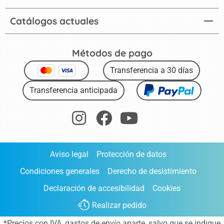
Catálogos actuales
Métodos de pago
Transferencia a 30 días
Transferencia anticipada
Aviso legal
Protección de datos
Condiciones generales
Derecho de desistimiento
Declaración de accesibilidad
Cookies
Realizar pedido
*Precios con IVA,
gastos de envío aparte
, salvo que se indique