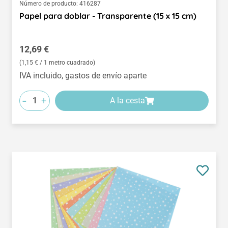
Número de producto:
416287
Papel para doblar - Transparente (15 x 15 cm)
Precio normal:
12,69 €
(1,15 € / 1 metro cuadrado)
IVA incluido, gastos de envío aparte
-
+
A la cesta