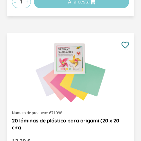
-
+
A la cesta
Número de producto:
671098
20 láminas de plástico para origami (20 x 20
cm)
Precio normal: