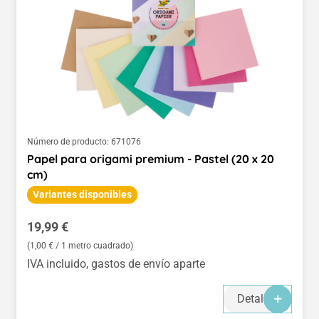
Número de producto:
671076
Papel para origami premium - Pastel (20 x 20
cm)
Variantes disponibles
Precio normal:
19,99 €
(1,00 € / 1 metro cuadrado)
IVA incluido, gastos de envío aparte
Detalles