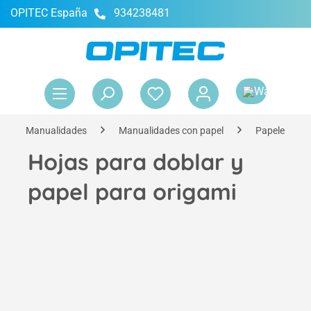
OPITEC España
934238481
enido principal
El 
Manualidades
Manualidades con papel
Papeles par
Hojas para doblar y
papel para origami