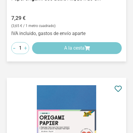
Precio normal:
7,29 €
(3,65 € / 1 metro cuadrado)
IVA incluido, gastos de envío aparte
-
+
A la cesta