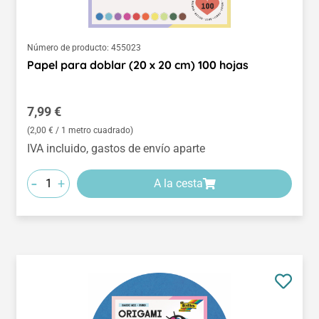
Número de producto:
455023
Papel para doblar (20 x 20 cm) 100 hojas
Precio normal:
7,99 €
(2,00 € / 1 metro cuadrado)
IVA incluido, gastos de envío aparte
-
+
A la cesta