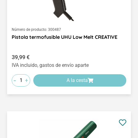
Número de producto:
300487
Pistola termofusible UHU Low Melt CREATIVE
Precio normal:
39,99 €
IVA incluido, gastos de envío aparte
-
+
A la cesta