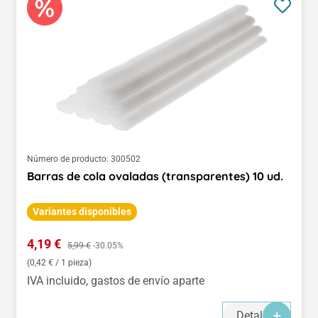
Número de producto:
300502
Barras de cola ovaladas (transparentes) 10 ud.
Variantes disponibles
Precio de venta:
4,19 €
Precio normal:
5,99 €
-30.05%
(0,42 € / 1 pieza)
IVA incluido, gastos de envío aparte
Detalles