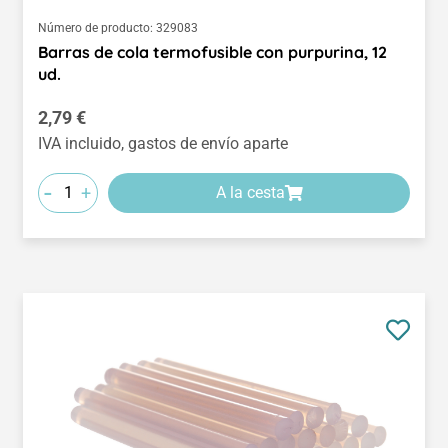
Número de producto:
329083
Barras de cola termofusible con purpurina, 12
ud.
Precio normal:
2,79 €
IVA incluido, gastos de envío aparte
-
+
A la cesta