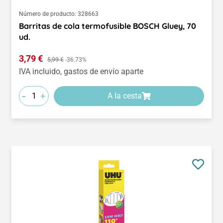
Número de producto:
328663
Barritas de cola termofusible BOSCH Gluey, 70
ud.
Precio de venta:
3,79 €
Precio normal:
5,99 €
-36.73%
IVA incluido, gastos de envío aparte
-
+
A la cesta