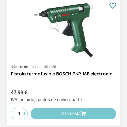
Número de producto:
301128
Pistola termofusible BOSCH PKP-18E electronic
Precio normal:
47,99 €
IVA incluido, gastos de envío aparte
-
+
A la cesta