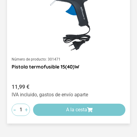
Número de producto:
301471
Pistola termofusible 15(40)W
Precio normal:
11,99 €
IVA incluido, gastos de envío aparte
-
+
A la cesta