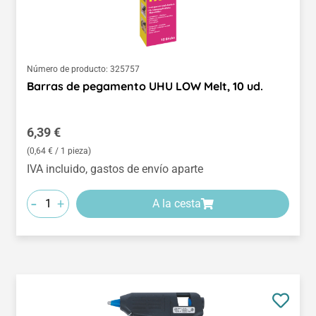
Número de producto:
325757
Barras de pegamento UHU LOW Melt, 10 ud.
Precio normal:
6,39 €
(0,64 € / 1 pieza)
IVA incluido, gastos de envío aparte
-
+
A la cesta