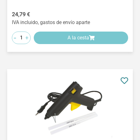
Precio normal:
24,79 €
IVA incluido, gastos de envío aparte
-
+
A la cesta