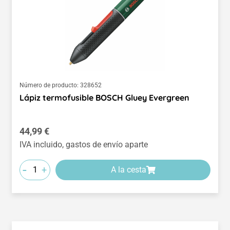
Número de producto:
328652
Lápiz termofusible BOSCH Gluey Evergreen
Precio normal:
44,99 €
IVA incluido, gastos de envío aparte
-
+
A la cesta