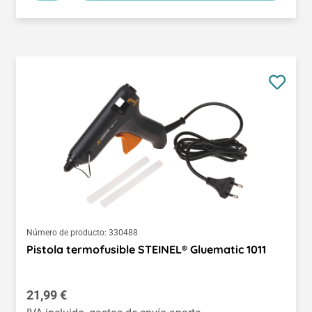
Número de producto:
330488
Pistola termofusible STEINEL® Gluematic 1011
Precio normal:
21,99 €