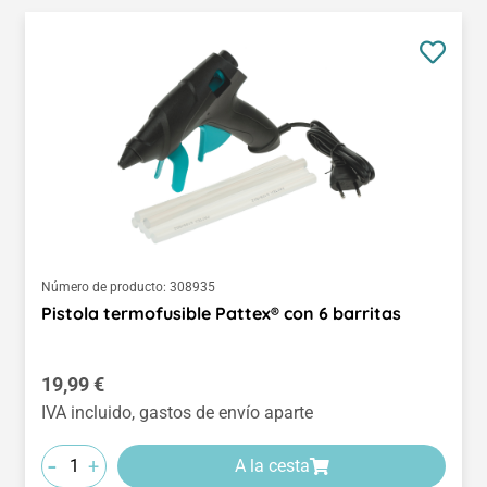
Número de producto:
308935
Pistola termofusible Pattex® con 6 barritas
Precio normal:
19,99 €
IVA incluido, gastos de envío aparte
-
+
A la cesta