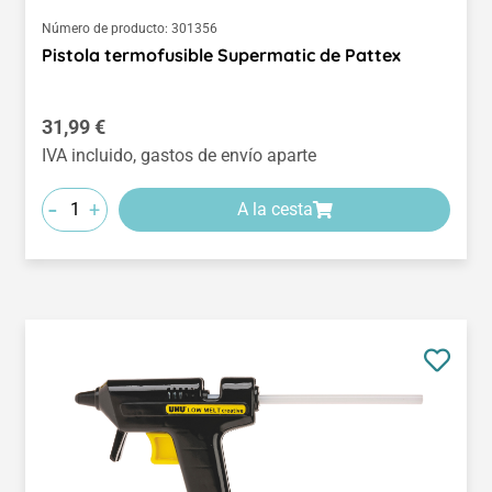
Número de producto:
301356
Pistola termofusible Supermatic de Pattex
Precio normal:
31,99 €
IVA incluido, gastos de envío aparte
-
+
A la cesta