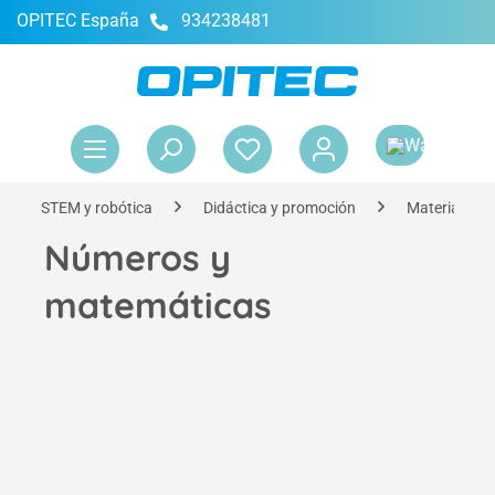
OPITEC España
934238481
enido principal
El 
STEM y robótica
Didáctica y promoción
Material did
Números y
matemáticas