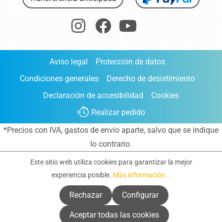
Aviso legal
Protección de datos
Condiciones generales
Derecho de desistimiento
Declaración de accesibilidad
Cookies
Realizar pedido
*Precios con IVA,
gastos de envío aparte
, salvo que se indique
lo contrario.
Este sitio web utiliza cookies para garantizar la mejor
experiencia posible.
Más información...
Rechazar
Configurar
Aceptar todas las cookies