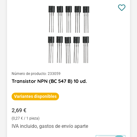
Número de producto:
233059
Transistor NPN (BC 547 B) 10 ud.
Variantes disponibles
Precio normal:
2,69 €
(0,27 € / 1 pieza)
IVA incluido, gastos de envío aparte