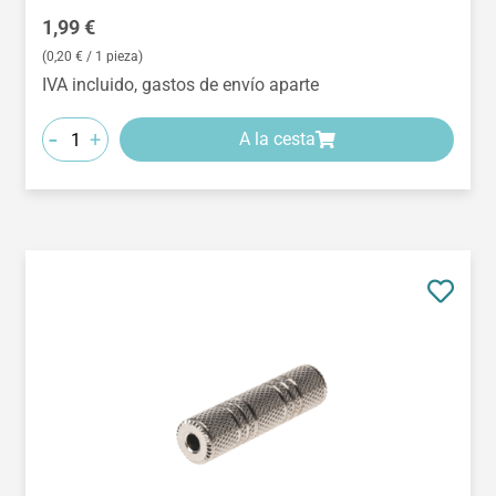
Precio normal:
1,99 €
(0,20 € / 1 pieza)
IVA incluido, gastos de envío aparte
-
+
A la cesta