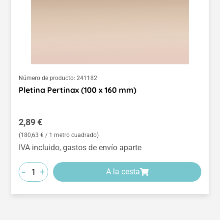
Número de producto:
241182
Pletina Pertinax (100 x 160 mm)
Precio normal:
2,89 €
(180,63 € / 1 metro cuadrado)
IVA incluido, gastos de envío aparte
-
+
A la cesta