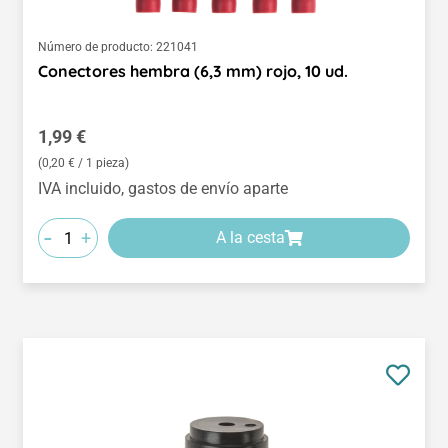
Número de producto:
221041
Conectores hembra (6,3 mm) rojo, 10 ud.
Precio normal:
1,99 €
(0,20 € / 1 pieza)
IVA incluido, gastos de envío aparte
-
+
A la cesta