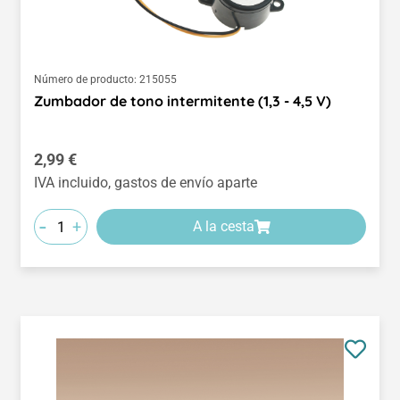
Número de producto:
215055
Zumbador de tono intermitente (1,3 - 4,5 V)
Precio normal:
2,99 €
IVA incluido, gastos de envío aparte
-
+
A la cesta