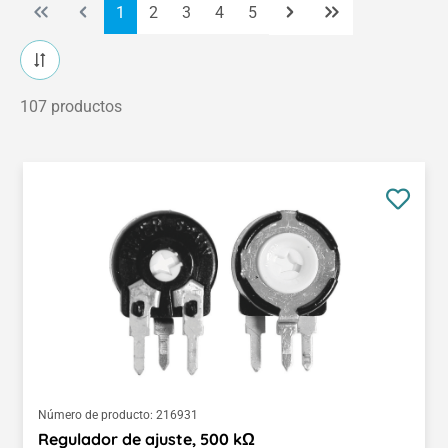
Página
Página
Página
Página
Página
1
2
3
4
5
107 productos
Número de producto:
216931
Regulador de ajuste, 500 kΩ