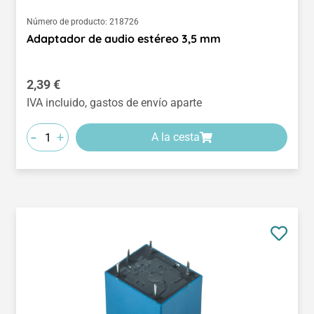
Número de producto:
218726
Adaptador de audio estéreo 3,5 mm
Precio normal:
2,39 €
IVA incluido, gastos de envío aparte
-
+
A la cesta