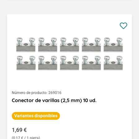
Número de producto:
269016
Conector de varillas (2,5 mm) 10 ud.
Variantes disponibles
Precio normal:
1,69 €
(0,17 € / 1 pieza)