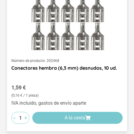
Número de producto:
202468
Conectores hembra (6,3 mm) desnudos, 10 ud.
Precio normal:
1,59 €
(0,16 € / 1 pieza)
IVA incluido, gastos de envío aparte
-
+
A la cesta