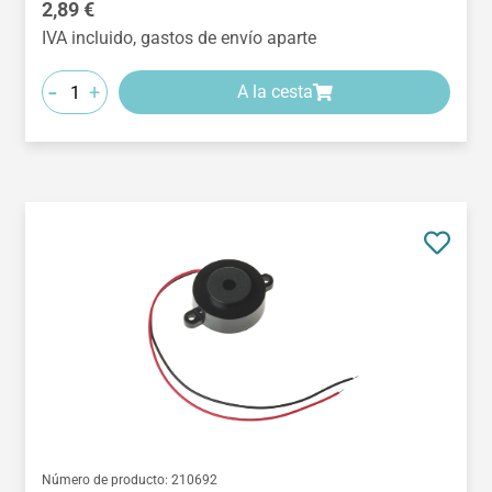
Precio normal:
2,89 €
IVA incluido, gastos de envío aparte
-
+
A la cesta
Número de producto:
210692