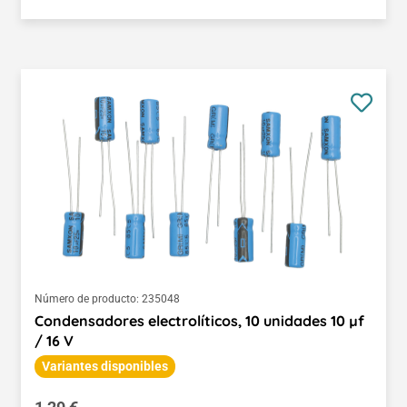
Número de producto:
235048
Condensadores electrolíticos, 10 unidades 10 µf
/ 16 V
Variantes disponibles
Precio normal: