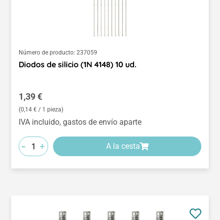
Número de producto:
237059
Diodos de silicio (1N 4148) 10 ud.
Precio normal:
1,39 €
(0,14 € / 1 pieza)
IVA incluido, gastos de envío aparte
-
+
A la cesta