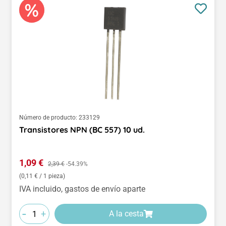
Número de producto:
233129
Transistores NPN (BC 557) 10 ud.
Precio de venta:
1,09 €
Precio normal:
2,39 €
-54.39%
(0,11 € / 1 pieza)
IVA incluido, gastos de envío aparte
-
+
A la cesta