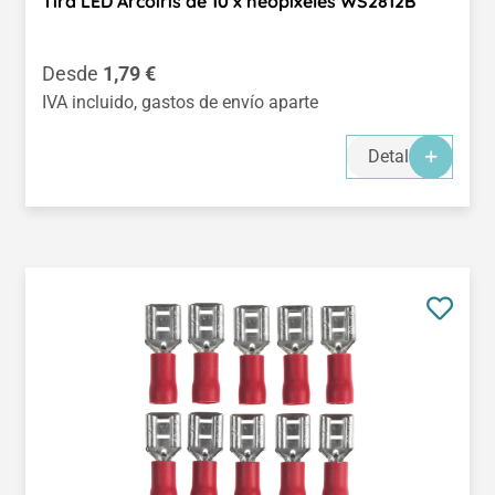
Tira LED Arcoíris de 10 x neopíxeles WS2812B
Precio normal:
Desde
1,79 €
IVA incluido, gastos de envío aparte
Detalles