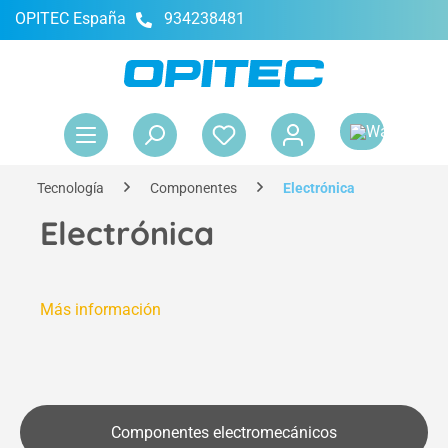
OPITEC España
934238481
enido principal
El 
Tecnología
Componentes
Electrónica
Electrónica
Más información
Componentes electromecánicos