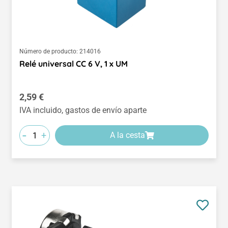
Número de producto:
214016
Relé universal CC 6 V, 1 x UM
Precio normal:
2,59 €
IVA incluido, gastos de envío aparte
-
+
A la cesta