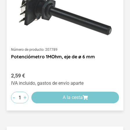
Número de producto:
207789
Potenciómetro 1MOhm, eje de ø 6 mm
Precio normal:
2,59 €
IVA incluido, gastos de envío aparte
-
+
A la cesta