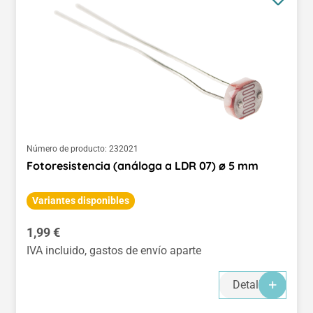
Número de producto:
232021
Fotoresistencia (análoga a LDR 07) ø 5 mm
Variantes disponibles
Precio normal:
1,99 €
IVA incluido, gastos de envío aparte
Detalles