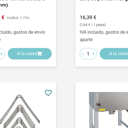
 mm)
o de venta:
Precio normal:
8 €
Precio normal:
16,39 €
11,99 €
-1.75%
(1,64 € / 1 pieza)
cluido, gastos de envío
IVA incluido, gastos de 
e
aparte
-
+
+
A la cesta
A la cest