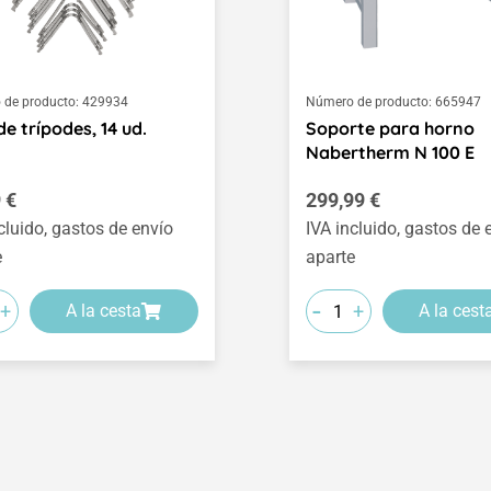
de producto:
429934
Número de producto:
665947
de trípodes, 14 ud.
Soporte para horno
Nabertherm N 100 E
o normal:
Precio normal:
 €
299,99 €
cluido, gastos de envío
IVA incluido, gastos de 
e
aparte
-
+
+
A la cesta
A la cest