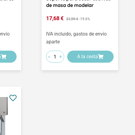
de masa de modelar
Precio de venta:
17,68 €
Precio normal:
21,99 €
-19.6%
envío
IVA incluido, gastos de envío
aparte
-
+
a
A la cesta