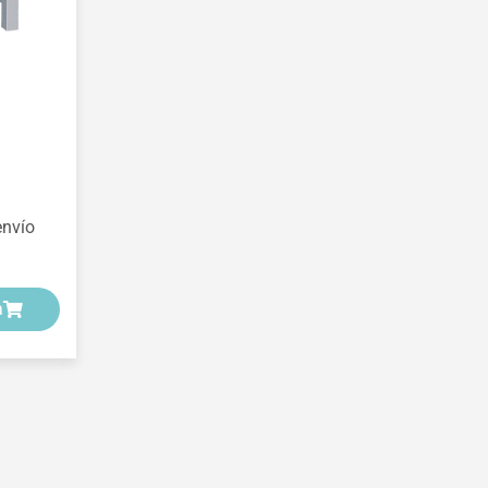
envío
a