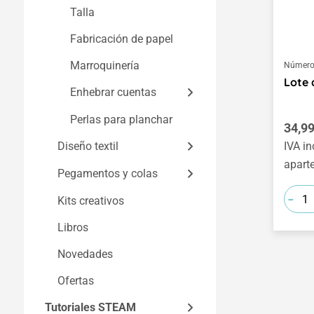
Talla
Fabricación de papel
Marroquinería
Número 
Lote 
Enhebrar cuentas
Perlas para planchar
Cuentas
Preci
34,99
Diseño textil
Gomas elásticas y
IVA in
cordones
apart
Pegamentos y colas
Teñir y pintar textiles
Herramientas
-
Kits creativos
Fieltrar
Pegamentos universales
Artículos textiles, seda
y colas para
y cuero
Libros
Tejer, enrollar y
Lana para fieltrar
manualidades
Tintes textiles y tintes
anudar
Novedades
Herramientas
Pegamentos especiales
batik
Punto y ganchillo
Lana, hilos, cordones
Ofertas
Cola para madera
Herramientas
y cintas
Bordado
Lana, hilos, cordones
Tutoriales STEAM