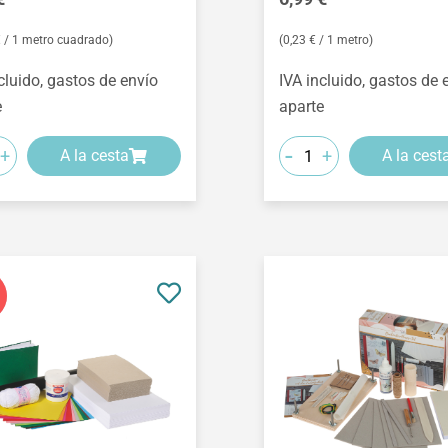
€ / 1 metro cuadrado)
(0,23 € / 1 metro)
cluido, gastos de envío
IVA incluido, gastos de 
e
aparte
-
+
+
A la cesta
A la cest