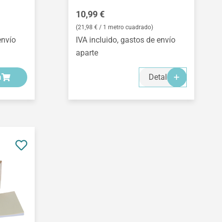
Precio normal:
10,99 €
(21,98 € / 1 metro cuadrado)
envío
IVA incluido, gastos de envío
aparte
a
Detalles