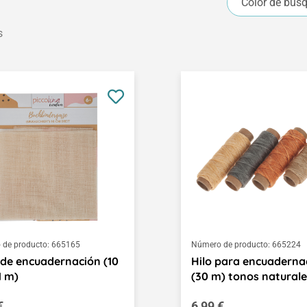
Color de bús
s
de producto:
665165
Número de producto:
665224
de encuadernación (10
Hilo para encuaderna
1 m)
(30 m) tonos naturale
o normal:
Precio normal:
€
6,99 €