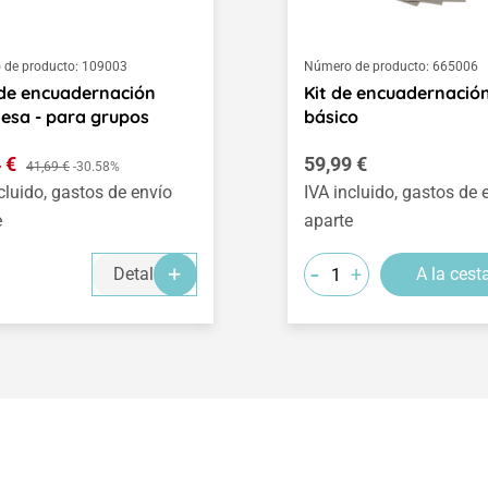
de producto:
109003
Número de producto:
665006
de encuadernación
Kit de encuadernació
esa - para grupos
básico
o de venta:
Precio normal:
4 €
Precio normal:
59,99 €
41,69 €
-30.58%
cluido, gastos de envío
IVA incluido, gastos de 
e
aparte
-
+
Detalles
A la cest