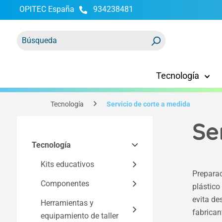
OPITEC España
934238481
 búsqueda
Saltar a la navegación principal
Tecnología
Tecnología
Servicio de corte a medida
Se
Tecnología
Kits educativos
Preparac
Componentes
Kits Easy Line
plástico
evita des
Kits según la
Herramientas y
Componentes para kits
fabrican
tecnología
equipamiento de taller
Electrónica