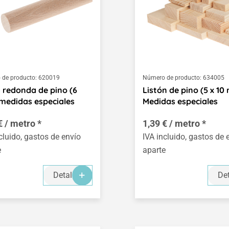
de producto:
620019
Número de producto:
634005
 redonda de pino (6
Listón de pino (5 x 1
edidas especiales
Medidas especiales
€ / metro *
1,39 € / metro *
cluido, gastos de envío
IVA incluido, gastos de 
e
aparte
Detalles
Det