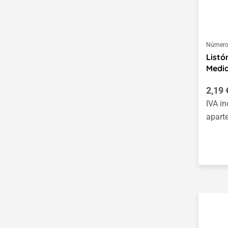
Linterna Henri Matisse
Reloj Wassily
Kandinsky
Número 
Listó
Modelar un zorro y un
Medid
búho
Dibujo para bordar:
2,19 
Hojas de otoño
IVA in
apart
Tejer animales
Tiras de papel
15 Girasoles según
Vincent van Gogh
Esculturas Niki de
Saint Phalle
Crear animales de