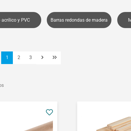
o acrílico y PVC
Barras redondas de madera
M
Página
Página
Página
1
2
3
os