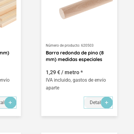
Número de producto:
620503
0 mm)
Barra redonda de pino (8
mm) medidas especiales
1,29 € / metro *
envío
IVA incluido, gastos de envío
aparte
alles
Detalles