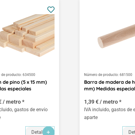
de producto:
634500
Número de producto:
681500
n de pino (5 x 15 mm)
Barra de madera de h
as especiales
mm) Medidas especia
€ / metro *
1,39 € / metro *
cluido, gastos de envío
IVA incluido, gastos de 
e
aparte
Detalles
Det