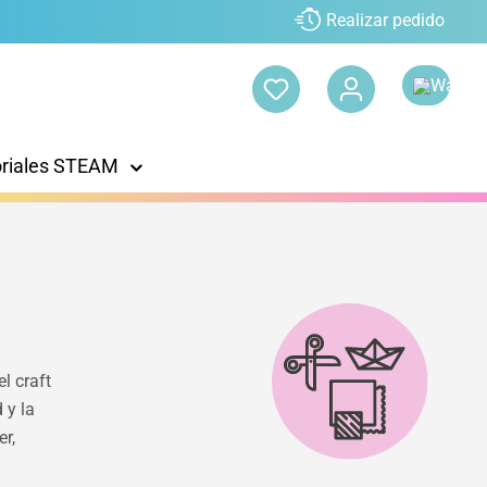
Realizar pedido
oriales STEAM
el craft
 y la
er,