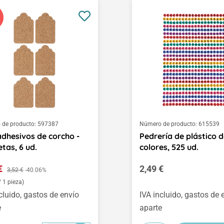
de producto:
597387
Número de producto:
615539
dhesivos de corcho -
Pedrería de plástico 
etas, 6 ud.
colores, 525 ud.
o de venta:
Precio normal:
 €
Precio normal:
2,49 €
3,52 €
-40.06%
/ 1 pieza)
cluido, gastos de envío
IVA incluido, gastos de 
e
aparte