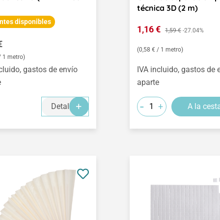
técnica 3D (2 m)
ntes disponibles
Precio de venta:
1,16 €
Precio normal:
1,59 €
-27.04%
o normal:
€
(0,58 € / 1 metro)
/ 1 metro)
cluido, gastos de envío
IVA incluido, gastos de 
e
aparte
-
+
Detalles
A la cest