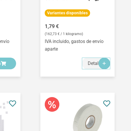
Variantes disponibles
Precio normal:
1,79 €
(162,73 € / 1 kilogramo)
envío
IVA incluido, gastos de envío
aparte
a
Detalles