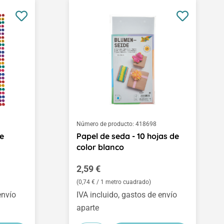
Número de producto:
418698
de
Papel de seda - 10 hojas de
color blanco
Precio normal:
2,59 €
(0,74 € / 1 metro cuadrado)
envío
IVA incluido, gastos de envío
aparte