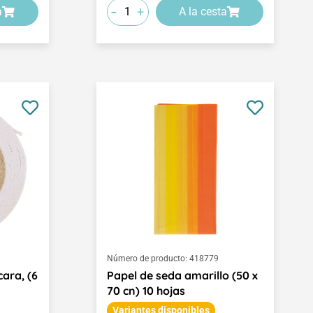
-
+
a
A la cesta
Número de producto:
418779
cara, (6
Papel de seda amarillo (50 x
70 cn) 10 hojas
Variantes disponibles