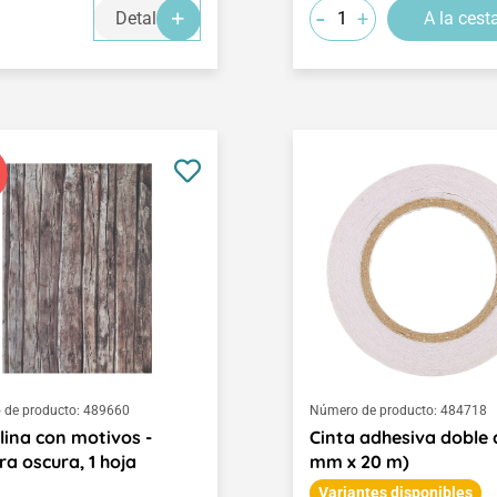
-
+
Detalles
A la cest
de producto:
489660
Número de producto:
484718
lina con motivos -
Cinta adhesiva doble 
a oscura, 1 hoja
mm x 20 m)
Variantes disponibles