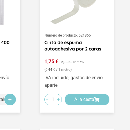
Número de producto:
521865
 400
Cinta de espuma
autoadhesiva por 2 caras
Precio de venta:
1,75 €
Precio normal:
2,09 €
-16.27%
(0,44 € / 1 metro)
envío
IVA incluido, gastos de envío
aparte
-
+
alles
A la cesta