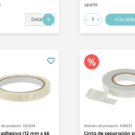
e
aparte
-
+
Detalles
A la cest
de producto:
302434
Número de producto:
438832
 adhesiva (12 mm x 66
Cinta de separación p