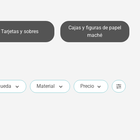
Cajas y figuras de papel
Tarjetas y sobres
maché
queda
Material
Precio