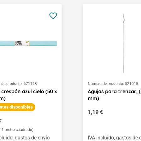
de producto:
671168
Número de producto:
521015
 crespón azul cielo (50 x
Agujas para trenzar, (
cm)
mm)
ntes disponibles
Precio normal:
1,19 €
o normal:
€
 / 1 metro cuadrado)
cluido, gastos de envío
IVA incluido, gastos de 