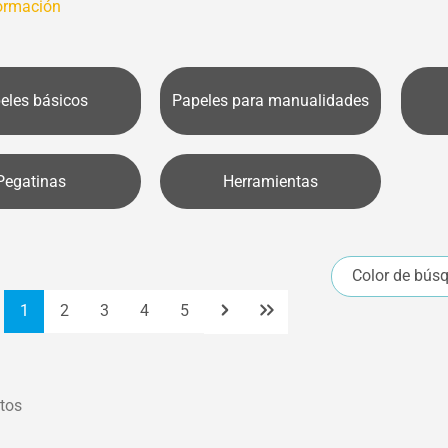
ormación
eles básicos
Papeles para manualidades
Pegatinas
Herramientas
Color de bús
Página
Página
Página
Página
Página
1
2
3
4
5
tos