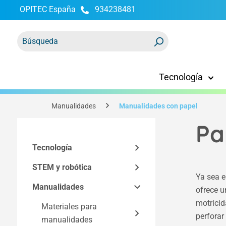
OPITEC España
934238481
 búsqueda
Saltar a la navegación principal
Tecnología
Manualidades
Manualidades con papel
Pa
Tecnología
STEM y robótica
Kits educativos
Ya sea en
Manualidades
Componentes
Modelos técnicos y
Kits Easy Line
ofrece u
funcionales
motricida
Kits según la
Herramientas y
Materiales para
Componentes para kits
perforar
tecnología
equipamiento de taller
Espacio Maker
manualidades
Electricidad y electrónica
Electrónica