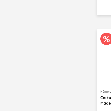
Cuerpos geométricos
de papel
Hojas de papel en 3D
Farolillos según
Vincent van Gogh
Linterna Henri Matisse
Reloj Wassily
Kandinsky
Modelar un zorro y un
búho
Dibujo para bordar:
Número 
Hojas de otoño
Cartu
Mader
Tejer animales