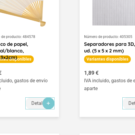
de producto:
484578
Número de producto:
405305
co de papel,
Separadores para 3D,
al/blanco,
ud. (5 x 5 x 2 mm)
x3x2cm)
ntes disponibles
Variantes disponibles
o normal:
Precio normal:
€
1,89 €
cluido, gastos de envío
IVA incluido, gastos de 
e
aparte
Detalles
Det