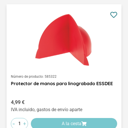
Número de producto:
585322
Protector de manos para linograbado ESSDEE
Precio normal:
4,99 €
IVA incluido, gastos de envío aparte
-
+
A la cesta