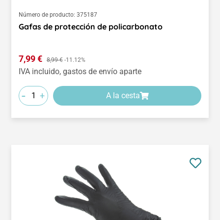
Número de producto:
375187
Gafas de protección de policarbonato
Precio de venta:
7,99 €
Precio normal:
8,99 €
-11.12%
IVA incluido, gastos de envío aparte
-
+
A la cesta