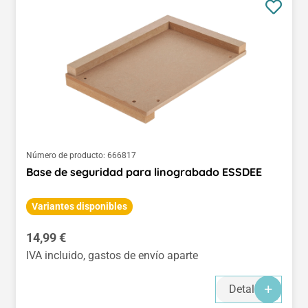
Número de producto:
666817
Base de seguridad para linograbado ESSDEE
Variantes disponibles
Precio normal:
14,99 €
IVA incluido, gastos de envío aparte
Detalles