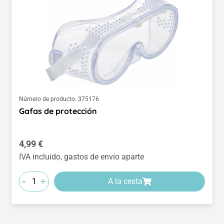
Número de producto:
375176
Gafas de protección
Precio normal:
4,99 €
IVA incluido, gastos de envío aparte
-
+
A la cesta