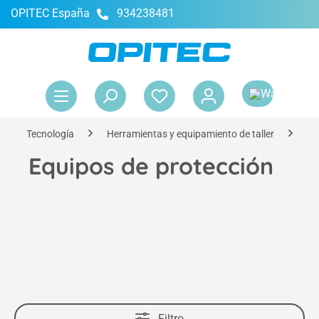
OPITEC España
934238481
enido principal
El 
Tecnología
Herramientas y equipamiento de taller
Eq
Equipos de protección
Filtro