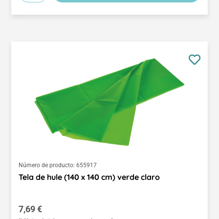
Número de producto:
655917
Tela de hule (140 x 140 cm) verde claro
Precio normal:
7,69 €