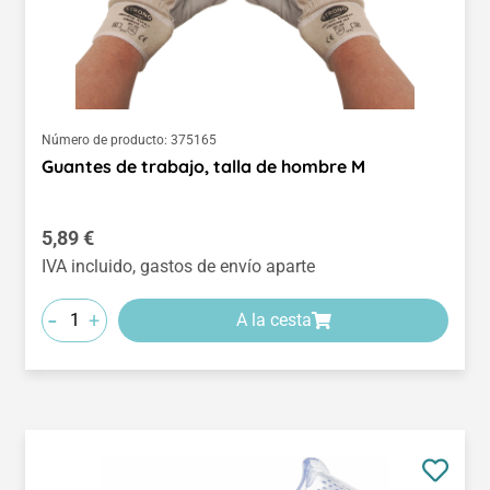
Número de producto:
375165
Guantes de trabajo, talla de hombre M
Precio normal:
5,89 €
IVA incluido, gastos de envío aparte
-
+
A la cesta