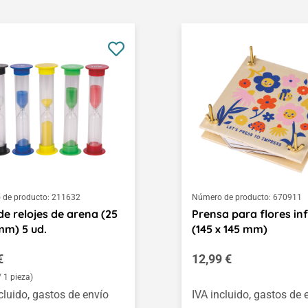
de producto:
211632
Número de producto:
670911
de relojes de arena (25
Prensa para flores inf
mm) 5 ud.
(145 x 145 mm)
o normal:
Precio normal:
€
12,99 €
/ 1 pieza)
cluido, gastos de envío
IVA incluido, gastos de 