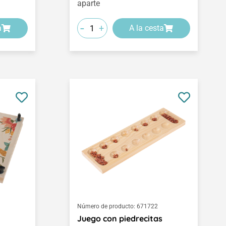
aparte
-
+
a
A la cesta
Número de producto:
671722
Juego con piedrecitas