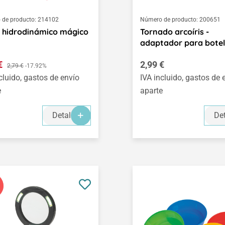
de producto:
214102
Número de producto:
200651
 hidrodinámico mágico
Tornado arcoíris -
adaptador para botel
o de venta:
Precio normal:
 €
Precio normal:
2,99 €
2,79 €
-17.92%
cluido, gastos de envío
IVA incluido, gastos de 
e
aparte
Detalles
Det