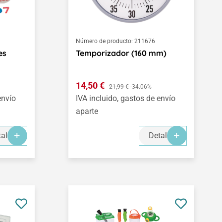
Número de producto:
211676
es
Temporizador (160 mm)
Precio de venta:
14,50 €
Precio normal:
21,99 €
-34.06%
envío
IVA incluido, gastos de envío
aparte
alles
Detalles