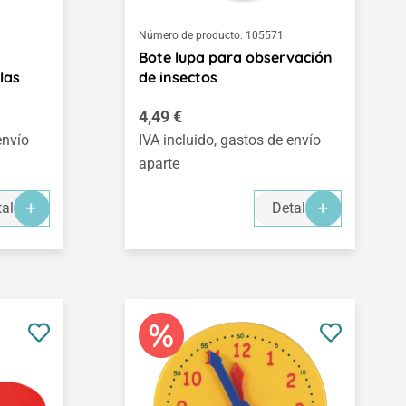
Número de producto:
105571
Bote lupa para observación
las
de insectos
Precio normal:
4,49 €
envío
IVA incluido, gastos de envío
aparte
alles
Detalles