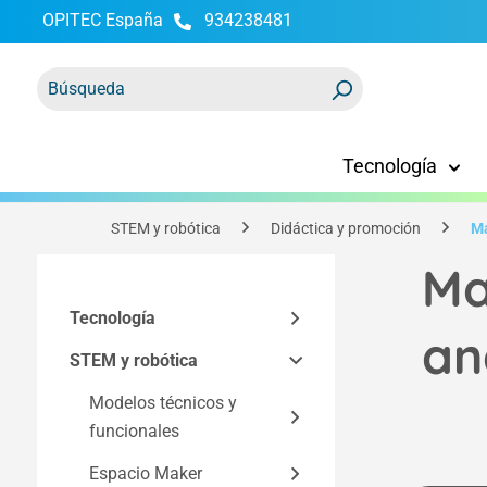
OPITEC España
934238481
 búsqueda
Saltar a la navegación principal
Tecnología
STEM y robótica
Didáctica y promoción
Ma
Ma
Tecnología
an
STEM y robótica
Kits educativos
Componentes
Modelos técnicos y
Kits Easy Line
funcionales
Kits según la
Herramientas y
Componentes para kits
tecnología
equipamiento de taller
Espacio Maker
Electricidad y electrónica
Electrónica