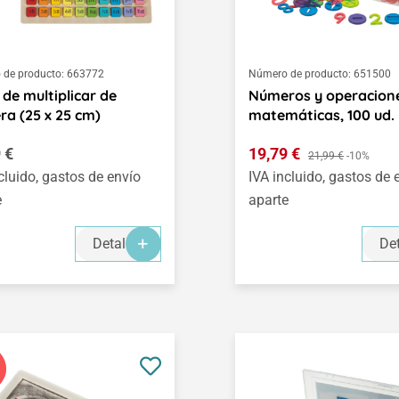
de producto:
663772
Número de producto:
651500
 de multiplicar de
Números y operacion
a (25 x 25 cm)
matemáticas, 100 ud.
o normal:
Precio de venta:
 €
19,79 €
Precio normal:
21,99 €
-10%
cluido, gastos de envío
IVA incluido, gastos de 
e
aparte
Detalles
Det