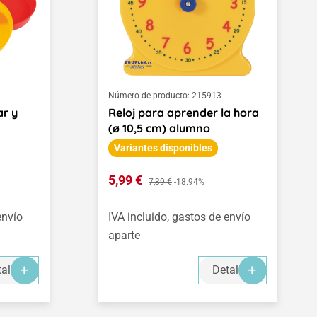
Número de producto:
215913
ar y
Reloj para aprender la hora
(ø 10,5 cm) alumno
Variantes disponibles
Precio de venta:
5,99 €
Precio normal:
7,39 €
-18.94%
envío
IVA incluido, gastos de envío
aparte
alles
Detalles