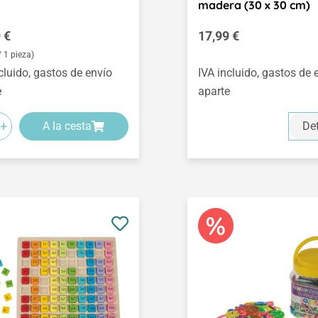
madera (30 x 30 cm)
o normal:
Precio normal:
 €
17,99 €
/ 1 pieza)
cluido, gastos de envío
IVA incluido, gastos de 
e
aparte
+
A la cesta
Det