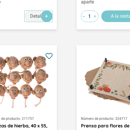
e
aparte
-
+
Detalles
A la cest
de producto:
211757
Número de producto:
324717
as de hierba, 40 x 55,
Prensa para flores de