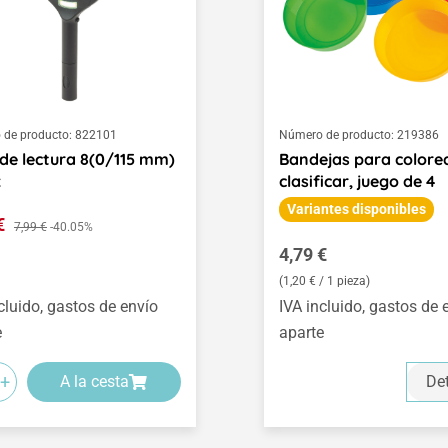
de producto:
822101
Número de producto:
219386
de lectura 8(0/115 mm)
Bandejas para colore
x
clasificar, juego de 4
Variantes disponibles
o de venta:
 €
Precio normal:
7,99 €
-40.05%
Precio normal:
4,79 €
(1,20 € / 1 pieza)
cluido, gastos de envío
IVA incluido, gastos de 
e
aparte
+
A la cesta
Det