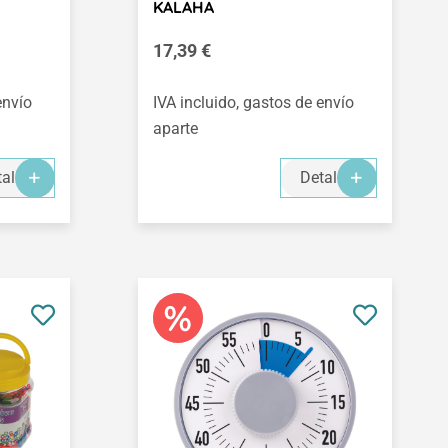
KALAHA
Precio normal:
17,39 €
envío
IVA incluido, gastos de envío
aparte
alles
Detalles