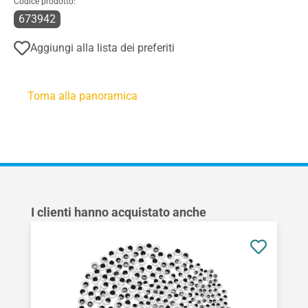
Codice prodotto:
673942
Aggiungi alla lista dei preferiti
Torna alla panoramica
Salta la galleria dei prodotti
I clienti hanno acquistato anche