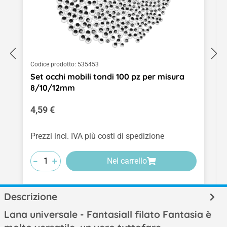
Codice prodotto:
535453
Set occhi mobili tondi 100 pz per misura
8/10/12mm
Prezzo normale:
4,59 €
Prezzi incl. IVA più costi di spedizione
-
-
-
+
+
+
Nel carrello
Descrizione
Lana universale - FantasiaIl filato Fantasia è