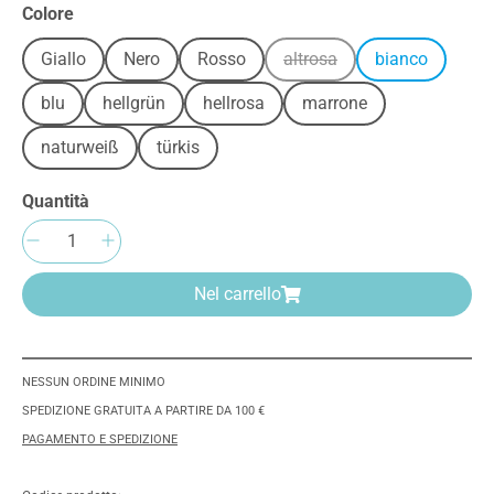
Seleziona
Colore
Giallo
Nero
Rosso
altrosa
bianco
(Questa opzione non è al m
blu
hellgrün
hellrosa
marrone
naturweiß
türkis
Quantità
Quantità del prodotto: inserisci la quantità 
Nel carrello
NESSUN ORDINE MINIMO
SPEDIZIONE GRATUITA A PARTIRE DA 100 €
PAGAMENTO E SPEDIZIONE