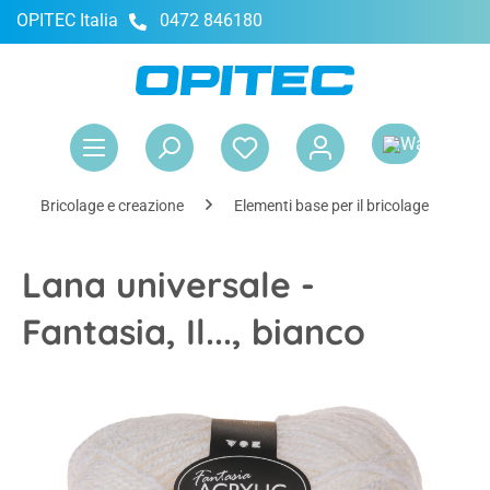
OPITEC Italia
0472 846180
nuto principale
Il 
Bricolage e creazione
Elementi base per il bricolage
D
Lana universale -
Fantasia, Il..., bianco
Salta la galleria di immagini