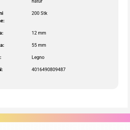
ni
200 Stk
ne:
a:
a:
:
N:
4016490809487