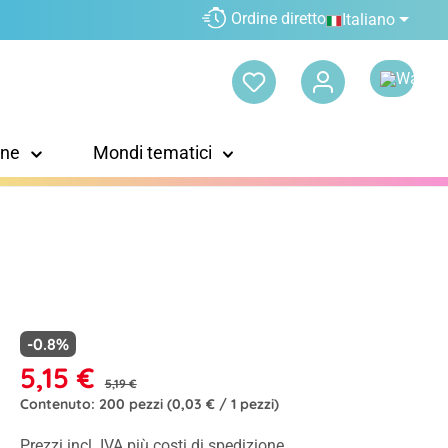
Ordine diretto
Italiano
one
Mondi tematici
-0.8%
5,15 €
5,19 €
Contenuto:
200 pezzi
(0,03 € / 1 pezzi)
Prezzi incl. IVA più costi di spedizione