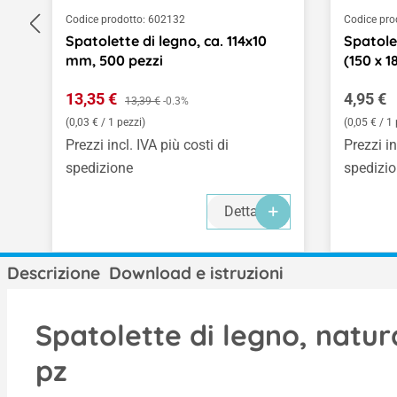
Codice prodotto:
602132
Codice pro
Spatolette di legno, ca. 114x10
Spatolet
mm, 500 pezzi
(150 x 
Prezzo di vendita:
Prezzo 
13,35 €
Prezzo normale:
4,95 €
13,39 €
-0.3%
(0,03 € / 1 pezzi)
(0,05 € / 1 
Prezzi incl. IVA più costi di
Prezzi in
spedizione
spedizi
Dettagli
Descrizione
Download e istruzioni
Spatolette di legno, natu
pz