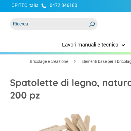
OPITEC Italia
0472 846180
ricerca
Passa alla navigazione principale
Lavori manuali e tecnica
Bricolage e creazione
Elementi base per il bricola
Spatolette di legno, natur
200 pz
Salta la galleria di immagini