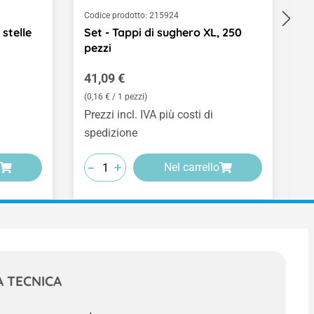
Codice prodotto:
215924
Co
stelle
Set - Tappi di sughero XL, 250
L
pezzi
n
Prezzo normale:
P
41,09 €
1
(0,16 € / 1 pezzi)
Prezzi incl. IVA più costi di
Pr
spedizione
s
-
-
-
-
-
-
+
+
+
Nel carrello
 TECNICA