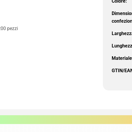
Colore:
Dimensio
confezio
200 pezzi
Larghezz
Lunghezz
Materiale
GTIN/EA