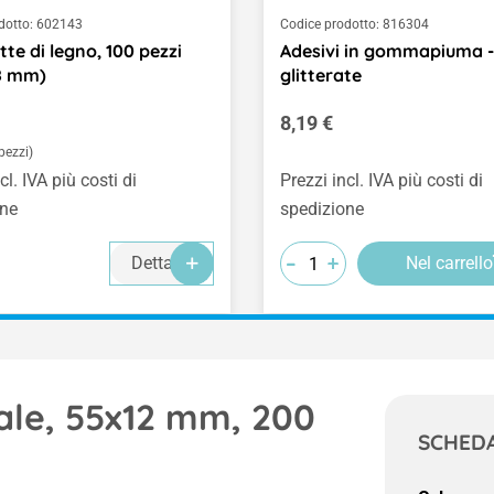
dotto:
602143
Codice prodotto:
816304
te di legno, 100 pezzi
Adesivi in gommapiuma - 
18 mm)
glitterate
normale:
Prezzo normale:
8,19 €
pezzi)
cl. IVA più costi di
Prezzi incl. IVA più costi di
one
spedizione
-
-
-
+
+
+
Dettagli
Nel carrello
rale, 55x12 mm, 200
SCHEDA