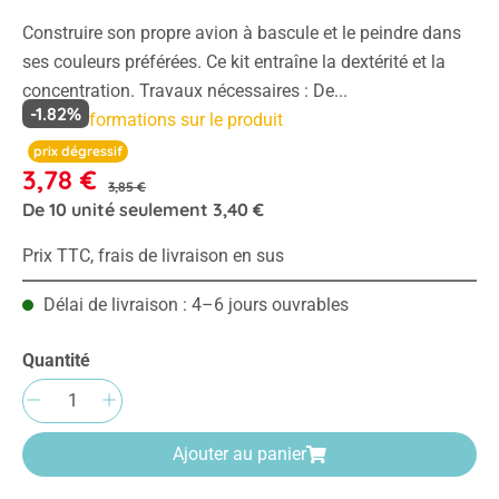
Construire son propre avion à bascule et le peindre dans
ses couleurs préférées. Ce kit entraîne la dextérité et la
concentration. Travaux nécessaires : De...
-1.82%
Plus d'informations sur le produit
prix dégressif
3,78 €
3,85 €
De
10
unité seulement
3,40 €
Prix TTC, frais de livraison en sus
Délai de livraison : 4–6 jours ouvrables
Quantité
Quantité de produit : Entrez la quantité sou
Ajouter au panier