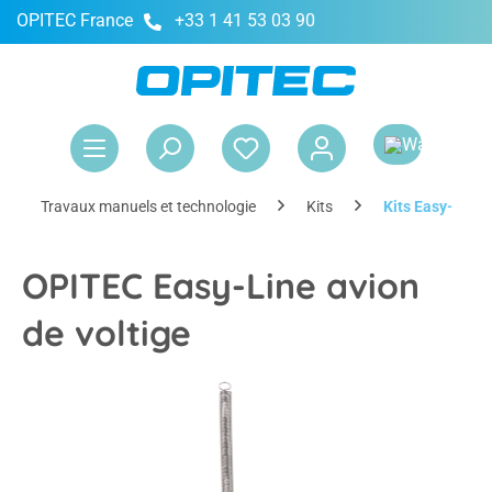
OPITEC France
+33 1 41 53 03 90
tenu principal
Le 
Travaux manuels et technologie
Kits
Kits Easy-Line
OPITEC Easy-Line avion
de voltige
Ignorer la galerie d'images