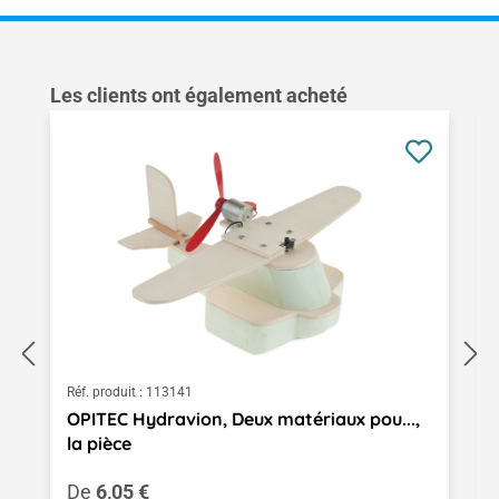
Ignorer la galerie de produits
Les clients ont également acheté
Réf. produit :
113141
OPITEC Hydravion, Deux matériaux pou...,
la pièce
Prix régulier :
De
6,05 €