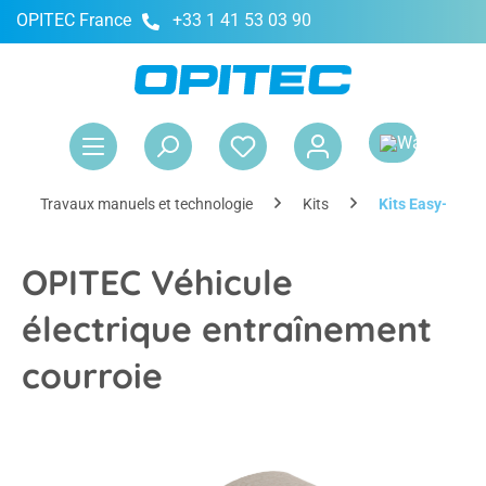
OPITEC France
+33 1 41 53 03 90
tenu principal
Le 
Travaux manuels et technologie
Kits
Kits Easy-Line
OPITEC Véhicule
électrique entraînement
courroie
Ignorer la galerie d'images