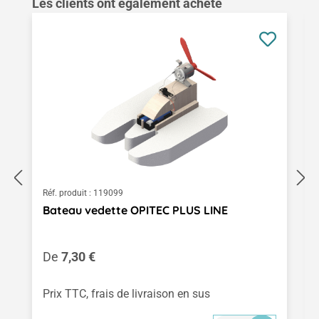
Ignorer la galerie de produits
Les clients ont également acheté
Réf. produit :
119099
Bateau vedette OPITEC PLUS LINE
Prix régulier :
De
7,30 €
Prix TTC, frais de livraison en sus