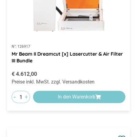
N°:
126917
Mr Beam II Dreamcut [x] Lasercutter & Air Filter
III Bundle
Regulärer Preis:
€ 4.612,00
Preise inkl. MwSt. zzgl. Versandkosten
-
+
In den Warenkorb