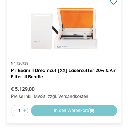
N°:
126928
Mr Beam II Dreamcut [XX] Lasercutter 20w & Air
Filter III Bundle
Regulärer Preis:
€ 5.129,00
Preise inkl. MwSt. zzgl. Versandkosten
-
+
In den Warenkorb