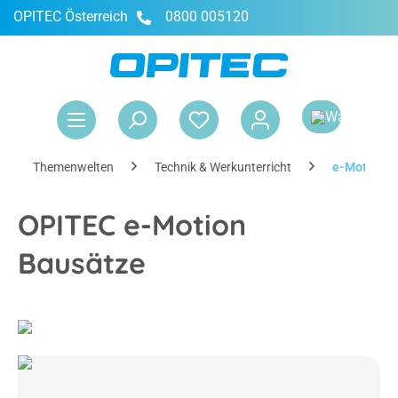
OPITEC Österreich
0800 005120
alt springen
War
Themenwelten
Technik & Werkunterricht
e-Motion B
OPITEC e-Motion
Bausätze