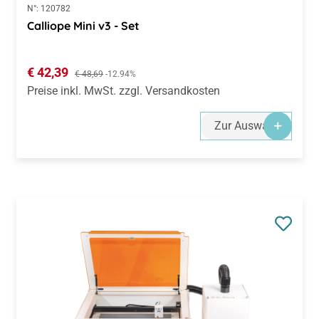
N°:
120782
Calliope Mini v3 - Set
Verkaufspreis:
€ 42,39
Regulärer Preis:
€ 48,69
-12.94%
Preise inkl. MwSt. zzgl. Versandkosten
Zur Auswahl