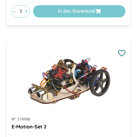
-
+
In den Warenkorb
N°:
218988
E-Motion-Set 2