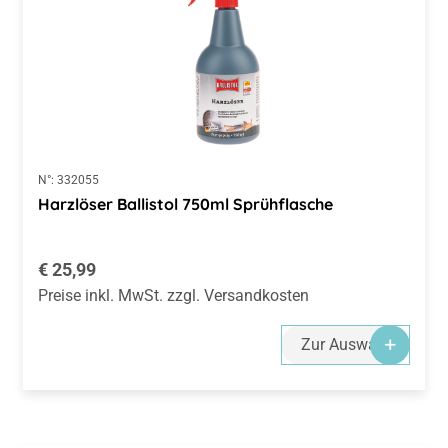
N°:
332055
Harzlöser Ballistol 750ml Sprühflasche
Regulärer Preis:
€ 25,99
Preise inkl. MwSt. zzgl. Versandkosten
Zur Auswahl