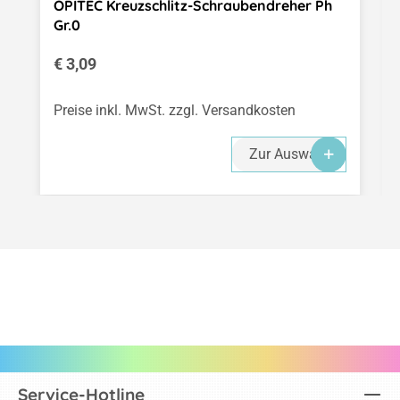
OPITEC Kreuzschlitz-Schraubendreher Ph
Gr.0
Regulärer Preis:
€ 3,09
Preise inkl. MwSt. zzgl. Versandkosten
Zur Auswahl
Service-Hotline