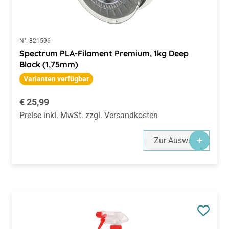
N°:
821596
Spectrum PLA-Filament Premium, 1kg Deep
Black (1,75mm)
Varianten verfügbar
Regulärer Preis:
€ 25,99
Preise inkl. MwSt. zzgl. Versandkosten
Zur Auswahl