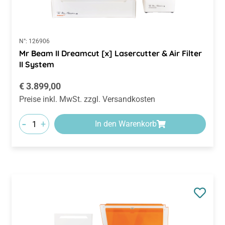
N°:
126906
Mr Beam II Dreamcut [x] Lasercutter & Air Filter
II System
Regulärer Preis:
€ 3.899,00
Preise inkl. MwSt. zzgl. Versandkosten
-
+
In den Warenkorb