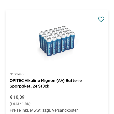
N°:
214456
OPITEC Alkaline Mignon (AA) Batterie
Sparpaket, 24 Stück
Regulärer Preis:
€ 10,39
(€ 0,43 / 1 Stk.)
Preise inkl. MwSt. zzgl. Versandkosten