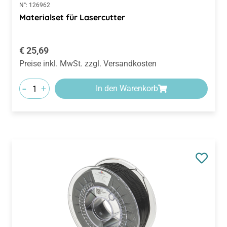
N°:
126962
Materialset für Lasercutter
Regulärer Preis:
€ 25,69
Preise inkl. MwSt. zzgl. Versandkosten
-
+
In den Warenkorb