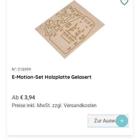
N°:
218999
E-Motion-Set Holzplatte Gelasert
Regulärer Preis:
Ab
€ 3,94
Preise inkl. MwSt. zzgl. Versandkosten
Zur Auswahl