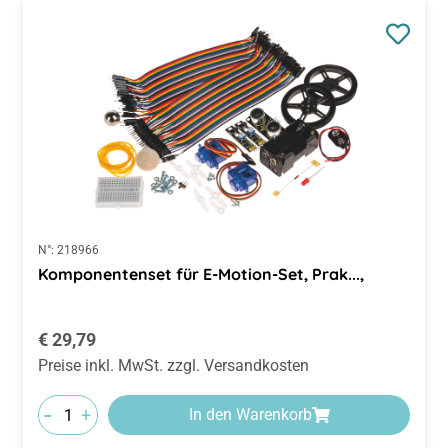
N°:
218966
Komponentenset für E-Motion-Set, Prak...,
Regulärer Preis:
€ 29,79
Preise inkl. MwSt. zzgl. Versandkosten
-
+
In den Warenkorb