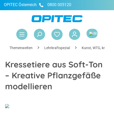
OPITEC Österreich
0800 005120
alt springen
War
Themenwelten
Lehrkraftspezial
Kunst, WTG, kreativ
Kressetiere aus Soft-Ton
– Kreative Pflanzgefäße
modellieren