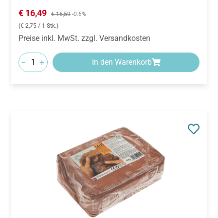
Verkaufspreis:
€ 16,49
Regulärer Preis:
€ 16,59
-0.6%
(€ 2,75 / 1 Stk.)
Preise inkl. MwSt. zzgl. Versandkosten
-
+
In den Warenkorb