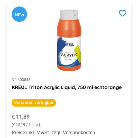
NEW
N°:
403543
KREUL Triton Acrylic Liquid, 750 ml echtorange
Varianten verfügbar
Regulärer Preis:
€ 11,39
(€ 15,19 / 1 Liter)
Preise inkl. MwSt. zzgl. Versandkosten