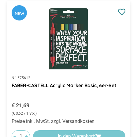
NEW
N°:
675612
FABER-CASTELL Acrylic Marker Basic, 6er-Set
Regulärer Preis:
€ 21,69
(€ 3,62 / 1 Stk.)
Preise inkl. MwSt. zzgl. Versandkosten
-
+
In den Warenkorb