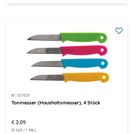
N°:
521625
Tonmesser (Haushaltsmesser), 4 Stück
Regulärer Preis:
€ 3,09
(€ 0,62 / 1 Stk.)