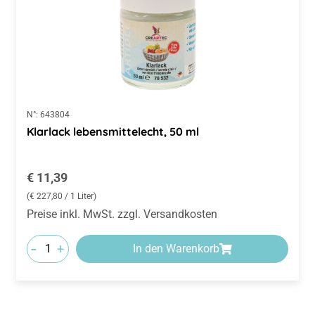
N°:
643804
Klarlack lebensmittelecht, 50 ml
Regulärer Preis:
€ 11,39
(€ 227,80 / 1 Liter)
Preise inkl. MwSt. zzgl. Versandkosten
-
+
In den Warenkorb