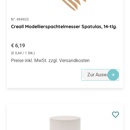
N°:
494933
Creall Modellierspachtelmesser Spatulas, 14-tlg.
Regulärer Preis:
€ 6,19
(€ 0,44 / 1 Stk.)
Preise inkl. MwSt. zzgl. Versandkosten
Zur Auswahl