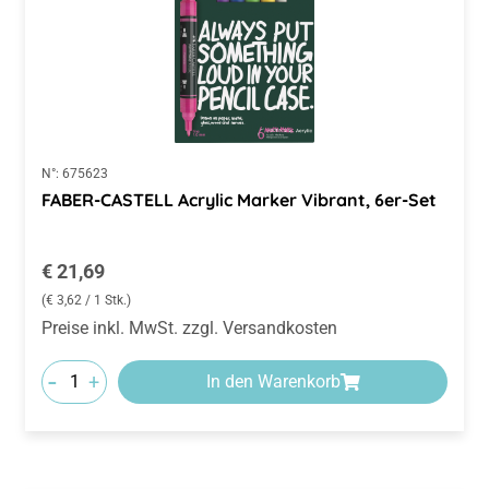
N°:
675623
FABER-CASTELL Acrylic Marker Vibrant, 6er-Set
Regulärer Preis:
€ 21,69
(€ 3,62 / 1 Stk.)
Preise inkl. MwSt. zzgl. Versandkosten
-
+
In den Warenkorb