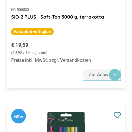
N°:
500533
SIO-2 PLUS - Soft-Ton 5000 g, terrakotta
Varianten verfügbar
Regulärer Preis:
€ 19,59
(€ 3,92 / 1 Kilogramm)
Preise inkl. MwSt. zzgl. Versandkosten
Zur Auswahl
NEW